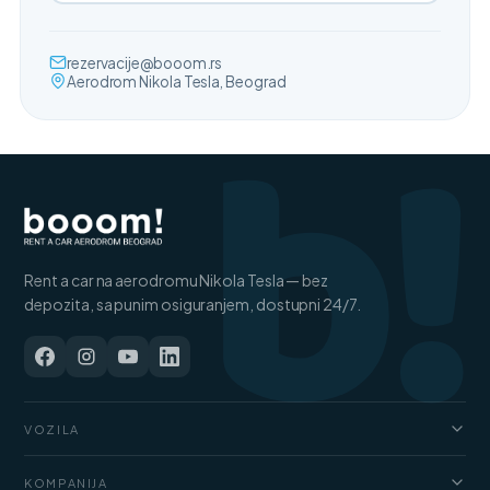
b!
rezervacije@booom.rs
Aerodrom Nikola Tesla, Beograd
Rent a car na aerodromu Nikola Tesla — bez
depozita, sa punim osiguranjem, dostupni 24/7.
VOZILA
Automobili
KOMPANIJA