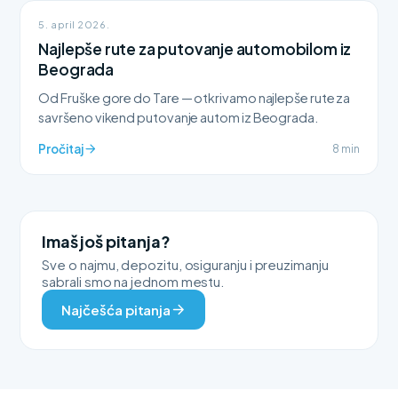
5. april 2026.
Najlepše rute za putovanje automobilom iz
Beograda
Od Fruške gore do Tare — otkrivamo najlepše rute za
savršeno vikend putovanje autom iz Beograda.
Pročitaj
8 min
Imaš još pitanja?
Sve o najmu, depozitu, osiguranju i preuzimanju
sabrali smo na jednom mestu.
Najčešća pitanja