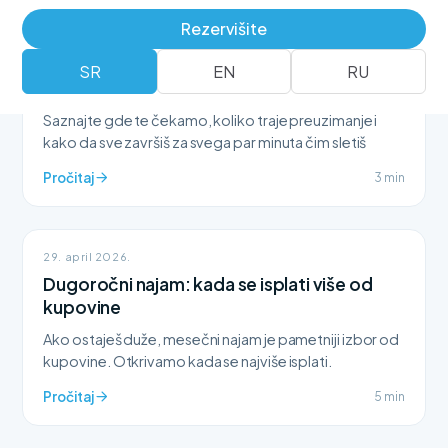
Rezervišite
15. maj 2026.
Sve o preuzimanju vozila na aerodromu
SR
EN
RU
Nikola Tesla
Saznajte gde te čekamo, koliko traje preuzimanje i
kako da sve završiš za svega par minuta čim sletiš
Pročitaj
3 min
29. april 2026.
Dugoročni najam: kada se isplati više od
kupovine
Ako ostaješ duže, mesečni najam je pametniji izbor od
kupovine. Otkrivamo kada se najviše isplati.
Pročitaj
5 min