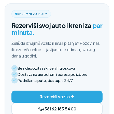
SPREMNI ZA PUT?
Rezerviši svoj auto i kreni za
par
minuta.
Želiš da iznajmiš vozilo ili imaš pitanje? Pozovi nas
ili rezerviši online — javljamo se odmah, svakog
dana u godini.
Bez depozita i skrivenih troškova
Dostava na aerodrom i adresu po izboru
Podrška na putu, dostupni 24/7
Rezerviši vozilo
+381 62 183 54 00