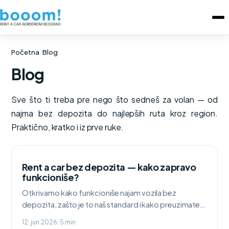
Početna
/
Blog
Blog
Sve što ti treba pre nego što sedneš za volan — od
najma bez depozita do najlepših ruta kroz region.
Praktično, kratko i iz prve ruke.
Rent a car bez depozita — kako zapravo
funkcioniše?
Otkrivamo kako funkcioniše najam vozila bez
depozita, zašto je to naš standard i kako preuzimate
auto bez blokiranja sredstava na kartici.
12. jun 2026.
·
5 min