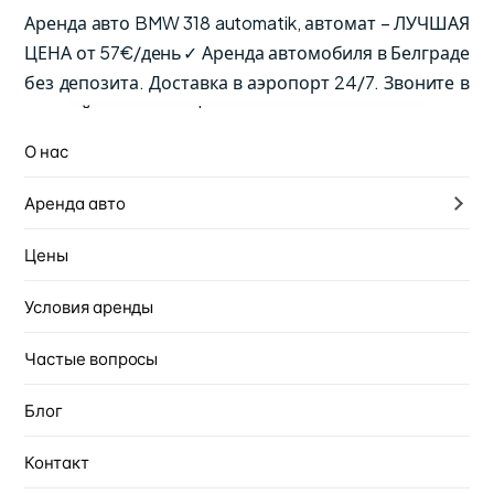
Аренда авто BMW 318 automatik, автомат – ЛУЧШАЯ
ЦЕНА от 57€/день✓ Аренда автомобиля в Белграде
без депозита. Доставка в аэропорт 24/7. Звоните в
лучший прокат авто!
О нас
от
Доступно сейчас
€57
Аренда авто
/ день
НДС, страховка КАСКО и безлимитный пробег
Цены
включены в цену.
Условия аренды
Автомат
5 мест
Бензин
Частые вопросы
Получение
Возврат
9. август 2026.
13. август 2026.
Блог
Локация получения
Контакт
Аэропорт Никола Тесла