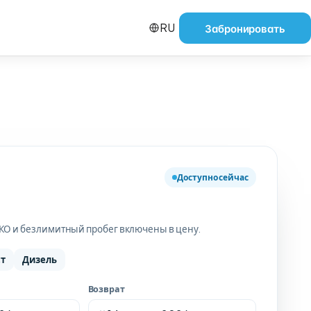
RU
Забронировать
Доступно сейчас
СКО и безлимитный пробег включены в цену.
ст
Дизель
Возврат