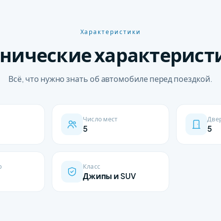
Характеристики
хнические характерист
Всё, что нужно знать об автомобиле перед поездкой.
Число мест
Две
5
5
р
Класс
Джипы и SUV