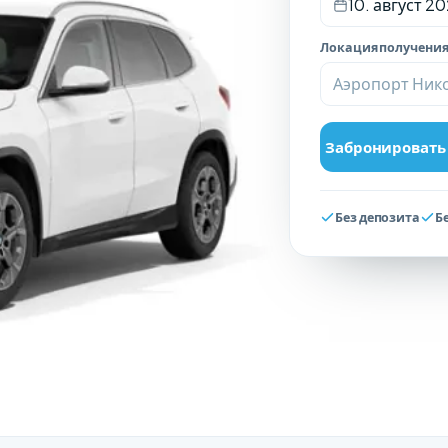
10. август 20
Локация получени
Аэропорт Нико
Забронировать
Без депозита
Б