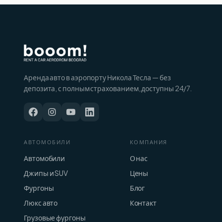
Аренда авто в аэропорту Никола Тесла — без
депозита, с полным страхованием, доступны 24/7.
АВТОМОБИЛИ
КОМПАНИЯ
Автомобили
О нас
Джипы и SUV
Цены
Фургоны
Блог
Люкс авто
Контакт
Грузовые фургоны