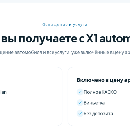
Оснащение и услуги
 вы получаете с X1 autom
ение автомобиля и все услуги, уже включённые в цену а
Включено в цену а
Полное КАСКО
lan
Виньетка
Без депозита