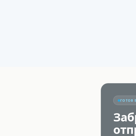
ГОТОВ 
Заб
отп