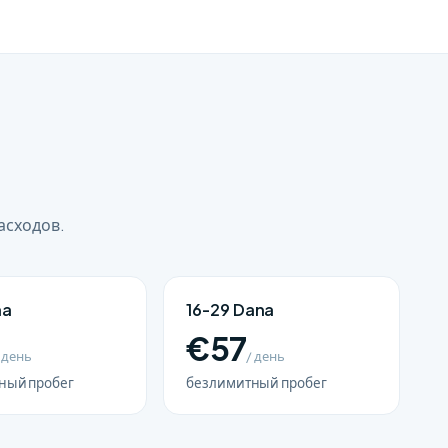
асходов.
na
16-29 Dana
€57
 день
/ день
ный пробег
безлимитный пробег