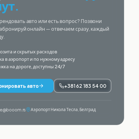
ут.
рендовать авто или есть вопрос? Позвони
забронируй онлайн — отвечаем сразу, каждый
ду.
позита и скрытых расходов
ка в аэропорт и по нужному адресу
жка на дороге, доступны 24/7
онировать авто
+381 62 183 54 00
Аэропорт Никола Тесла, Белград
ije@booom.rs