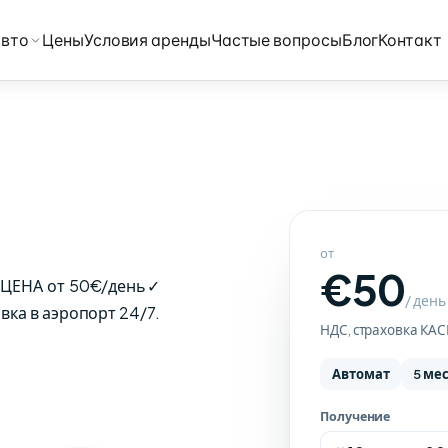
авто
Цены
Условия аренды
Частые вопросы
Блог
Контакт
от
€50
Я ЦЕНА от 50€/день✓
/ день
вка в аэропорт 24/7.
НДС, страховка КА
Автомат
5 ме
Получение