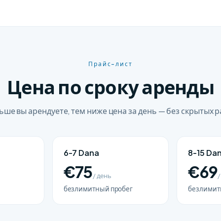
Прайс-лист
Цена по сроку аренды
ьше вы арендуете, тем ниже цена за день — без скрытых р
6-7 Dana
8-15 Da
€75
€69
/ день
/
безлимитный пробег
безлимит