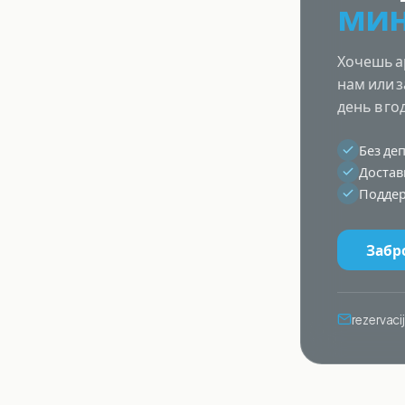
мин
Хочешь а
нам или 
день в го
Без де
Достав
Поддер
Забр
rezervac