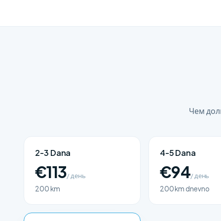
Чем дол
2-3 Dana
4-5 Dana
€113
€94
/ день
/ день
200 km
200 km dnevno