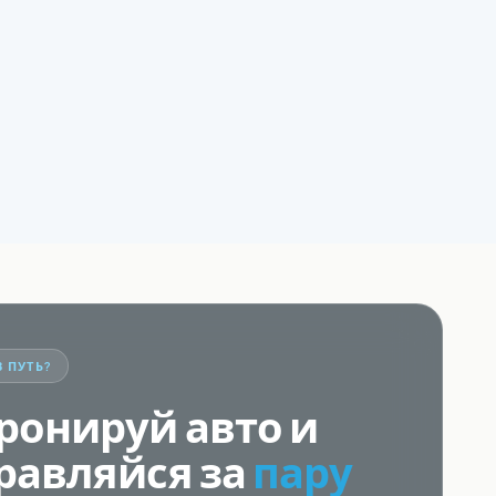
В ПУТЬ?
ронируй авто и
равляйся за
пару