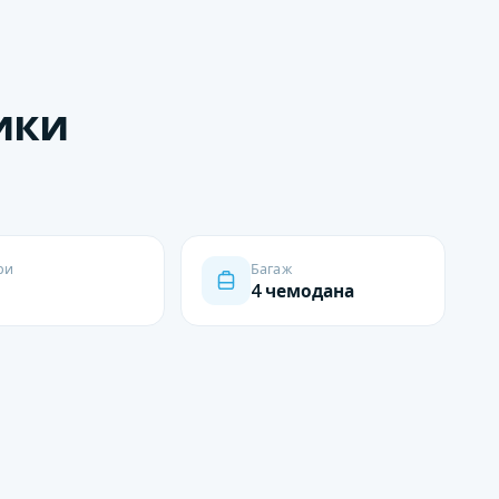
ики
ри
Багаж
4 чемодана