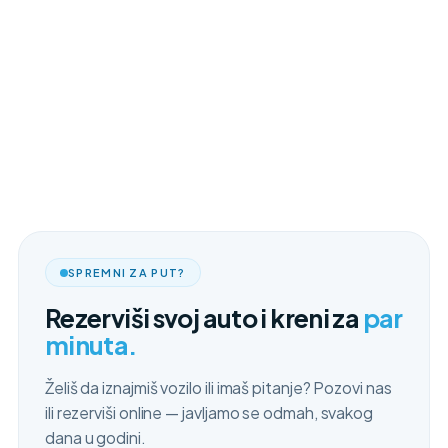
SPREMNI ZA PUT?
Rezerviši svoj auto i kreni za
par
minuta.
Želiš da iznajmiš vozilo ili imaš pitanje? Pozovi nas
ili rezerviši online — javljamo se odmah, svakog
dana u godini.