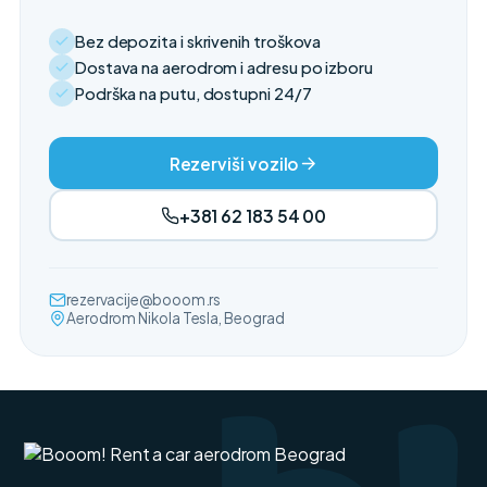
Bez depozita i skrivenih troškova
Dostava na aerodrom i adresu po izboru
Podrška na putu, dostupni 24/7
Rezerviši vozilo
+381 62 183 54 00
rezervacije@booom.rs
Aerodrom Nikola Tesla, Beograd