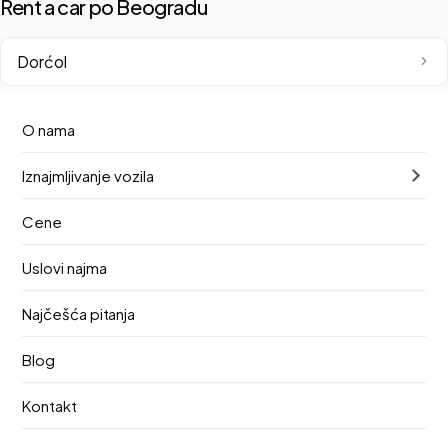
Rent a car po Beogradu
Dorćol
Novi Beograd
O nama
Iznajmljivanje vozila
Beograd na vodi
Cene
Vračar
Uslovi najma
Zemun
Najčešća pitanja
Stari Grad
Blog
Kontakt
Savski Venac