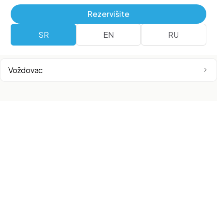
Airport City
Rezervišite
SR
EN
RU
Surčin
Voždovac