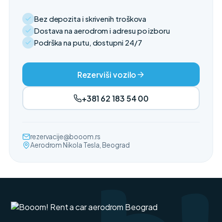
Bez depozita i skrivenih troškova
Dostava na aerodrom i adresu po izboru
Podrška na putu, dostupni 24/7
Rezerviši vozilo
+381 62 183 54 00
rezervacije@booom.rs
Aerodrom Nikola Tesla, Beograd