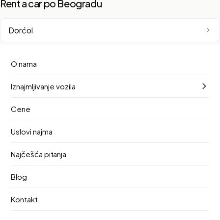
Rent a car po Beogradu
Dorćol
Novi Beograd
O nama
Iznajmljivanje vozila
Beograd na vodi
Cene
Vračar
Uslovi najma
Zemun
Najčešća pitanja
Stari Grad
Blog
Kontakt
Savski Venac