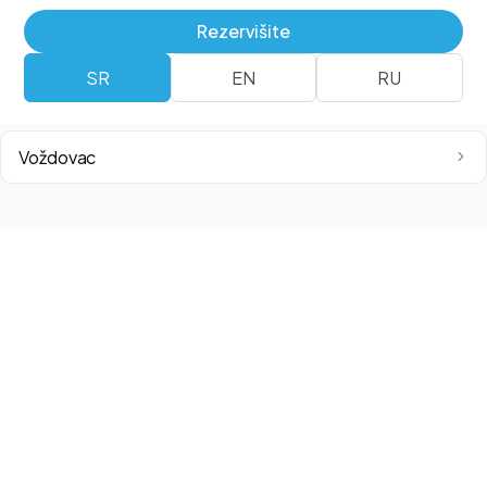
Airport City
Rezervišite
SR
EN
RU
Surčin
Voždovac