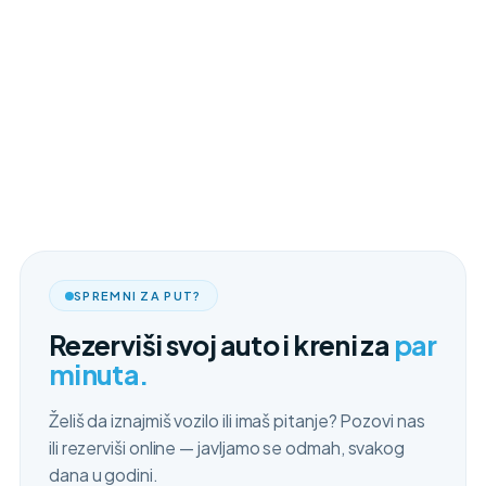
SPREMNI ZA PUT?
Rezerviši svoj auto i kreni za
par
minuta.
Želiš da iznajmiš vozilo ili imaš pitanje? Pozovi nas
ili rezerviši online — javljamo se odmah, svakog
dana u godini.