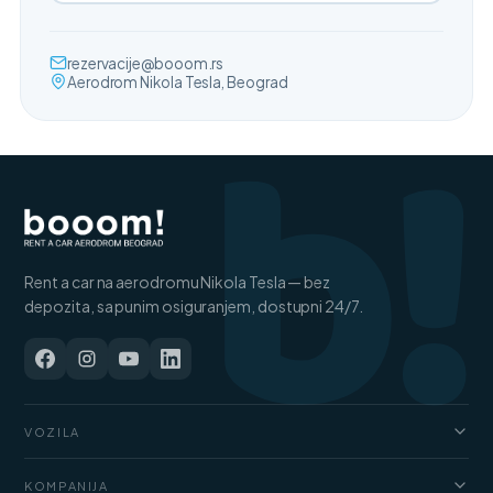
b!
rezervacije@booom.rs
Aerodrom Nikola Tesla, Beograd
Rent a car na aerodromu Nikola Tesla — bez
depozita, sa punim osiguranjem, dostupni 24/7.
VOZILA
Automobili
KOMPANIJA