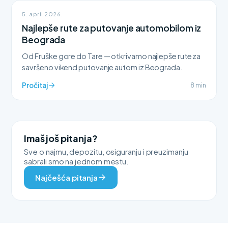
5. april 2026.
Najlepše rute za putovanje automobilom iz
Beograda
Od Fruške gore do Tare — otkrivamo najlepše rute za
savršeno vikend putovanje autom iz Beograda.
Pročitaj
8 min
Imaš još pitanja?
Sve o najmu, depozitu, osiguranju i preuzimanju
sabrali smo na jednom mestu.
Najčešća pitanja