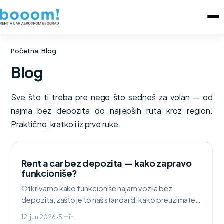
Početna
/
Blog
Blog
Sve što ti treba pre nego što sedneš za volan — od
najma bez depozita do najlepših ruta kroz region.
Praktično, kratko i iz prve ruke.
Rent a car bez depozita — kako zapravo
funkcioniše?
Otkrivamo kako funkcioniše najam vozila bez
depozita, zašto je to naš standard i kako preuzimate
auto bez blokiranja sredstava na kartici.
12. jun 2026.
·
5 min