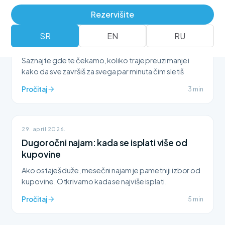
Rezervišite
15. maj 2026.
Sve o preuzimanju vozila na aerodromu
SR
EN
RU
Nikola Tesla
Saznajte gde te čekamo, koliko traje preuzimanje i
kako da sve završiš za svega par minuta čim sletiš
Pročitaj
3 min
29. april 2026.
Dugoročni najam: kada se isplati više od
kupovine
Ako ostaješ duže, mesečni najam je pametniji izbor od
kupovine. Otkrivamo kada se najviše isplati.
Pročitaj
5 min