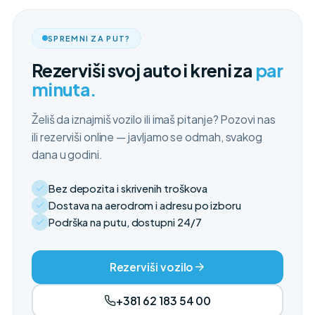
SPREMNI ZA PUT?
Rezerviši svoj auto i kreni za
par
minuta.
Želiš da iznajmiš vozilo ili imaš pitanje? Pozovi nas
ili rezerviši online — javljamo se odmah, svakog
dana u godini.
Bez depozita i skrivenih troškova
Dostava na aerodrom i adresu po izboru
Podrška na putu, dostupni 24/7
Rezerviši vozilo
+381 62 183 54 00