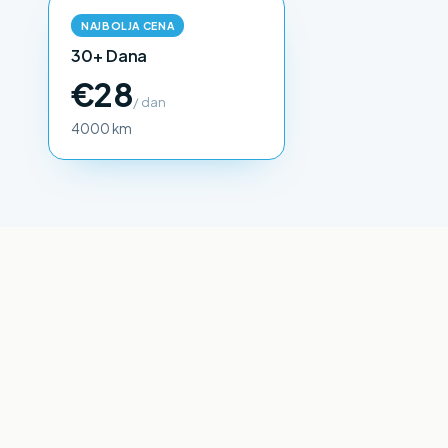
NAJBOLJA CENA
30+ Dana
€28
/ dan
4000 km