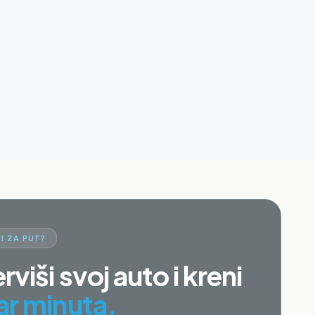
I ZA PUT?
rviši svoj auto i kreni
ar minuta.