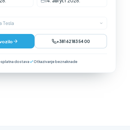
26.
14. август 2026.
a Tesla
 vozilo
+381 62 183 54 00
splatna dostava
Otkazivanje bez naknade