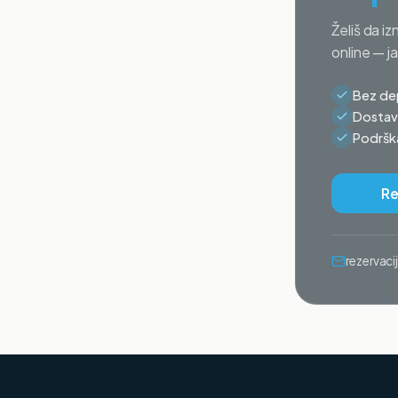
Želiš da iz
online — j
Bez dep
Dostava
Podrška
Re
rezervac