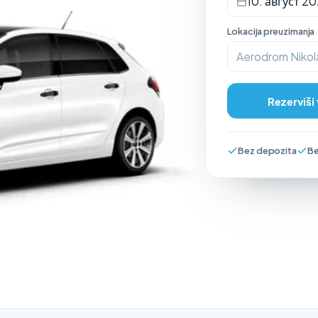
10. август 20
Lokacija preuzimanja
Aerodrom Nikol
Rezerviši
Bez depozita
Be