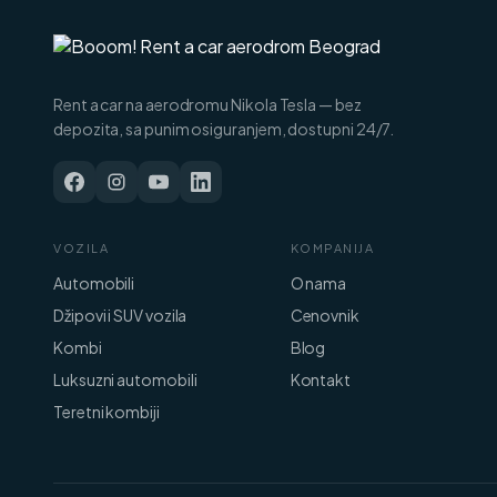
Rent a car na aerodromu Nikola Tesla — bez
depozita, sa punim osiguranjem, dostupni 24/7.
VOZILA
KOMPANIJA
Automobili
O nama
Džipovi i SUV vozila
Cenovnik
Kombi
Blog
Luksuzni automobili
Kontakt
Teretni kombiji