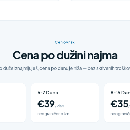
Cenovnik
Cena po dužini najma
o duže iznajmljuješ, cena po danu je niža — bez skrivenih troško
6-7 Dana
8-15 Da
€39
€35
/ dan
neograničeno km
neogranič