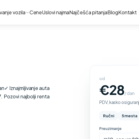
ivanje vozila
Cene
Uslovi najma
Najčešća pitanja
Blog
Kontakt
od
€28
n✓ Iznajmljivanje auta
/ dan
Pozovi najbolji renta
PDV, kasko osiguranj
Ručni
5 mesta
Preuzimanje