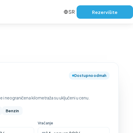
SR
Rezervišite
Dostupno odmah
e i neograničena kilometraža su uključeni u cenu.
Benzin
Vraćanje