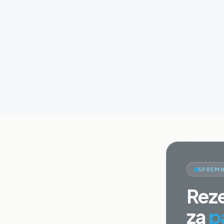
SPREMN
Reze
za
p