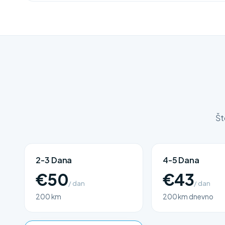
Št
2-3 Dana
4-5 Dana
€50
€43
/ dan
/ dan
200 km
200 km dnevno