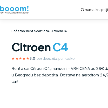
O nama
Iznajmlj
Početna
/
Rent a car flota
/
Citroen C4
Citroen
C4
★★★★★
5.0
· bez depozita, pun kasko
Rent a car Citroen C4, manuelni – VRH CENA od 28€ da
u Beogradu bez depozita. Dostava na aerodrom 24/7. 
car!