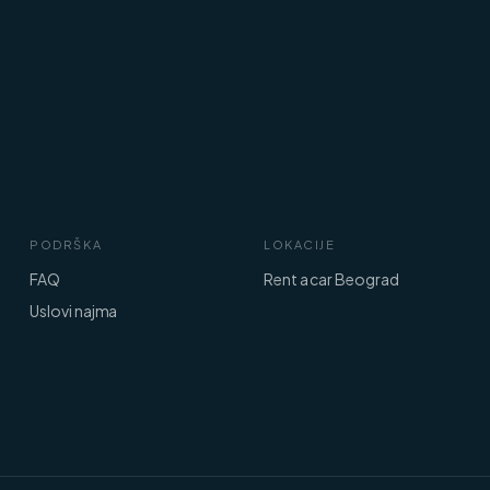
PODRŠKA
LOKACIJE
FAQ
Rent a car Beograd
Uslovi najma