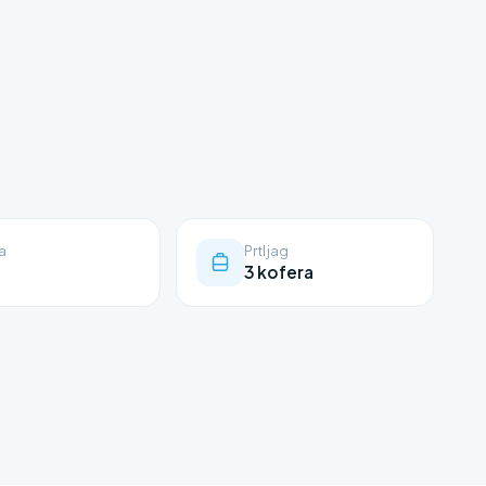
a
Prtljag
3 kofera