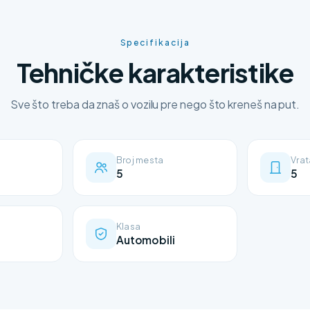
Specifikacija
Tehničke karakteristike
Sve što treba da znaš o vozilu pre nego što kreneš na put.
Broj mesta
Vrat
5
5
Klasa
Automobili