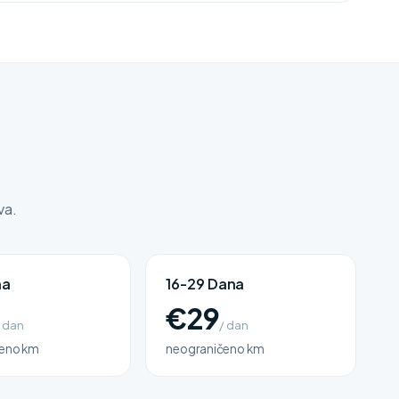
va.
na
16-29 Dana
€29
/ dan
/ dan
eno km
neograničeno km