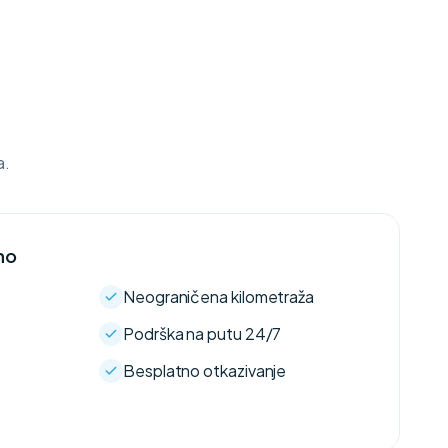
a.
no
Neograničena kilometraža
Podrška na putu 24/7
Besplatno otkazivanje