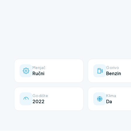
Menjač
Gorivo
Ručni
Benzin
Godište
Klima
2022
Da