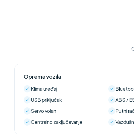
O
Oprema vozila
Klima uređaj
Bluetoo
USB priključak
ABS / E
Servo volan
Putni ra
Centralno zaključavanje
Vazdušni