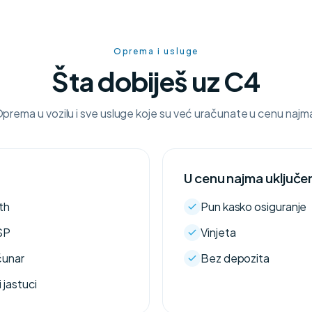
Oprema i usluge
Šta dobiješ uz C4
prema u vozilu i sve usluge koje su već uračunate u cenu najm
U cenu najma uključe
th
Pun kasko osiguranje
SP
Vinjeta
čunar
Bez depozita
 jastuci