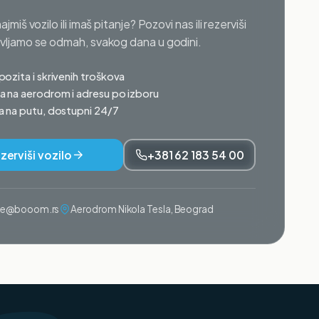
najmiš vozilo ili imaš pitanje? Pozovi nas ili rezerviši
avljamo se odmah, svakog dana u godini.
ozita i skrivenih troškova
 na aerodrom i adresu po izboru
 na putu, dostupni 24/7
zerviši vozilo
+381 62 183 54 00
ije@booom.rs
Aerodrom Nikola Tesla, Beograd