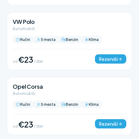
VW Polo
Automobili
Ručni
5 mesta
Benzin
Klima
€23
Rezerviši
od
/ dan
Opel Corsa
Automobili
Ručni
5 mesta
Benzin
Klima
€23
Rezerviši
od
/ dan