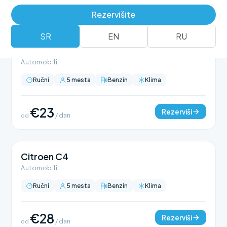
Rezervišite
SR
EN
RU
Citroen C3
Automobili
Ručni
5 mesta
Benzin
Klima
€23
Rezerviši
od
/ dan
Citroen C4
Automobili
Ručni
5 mesta
Benzin
Klima
€28
Rezerviši
od
/ dan