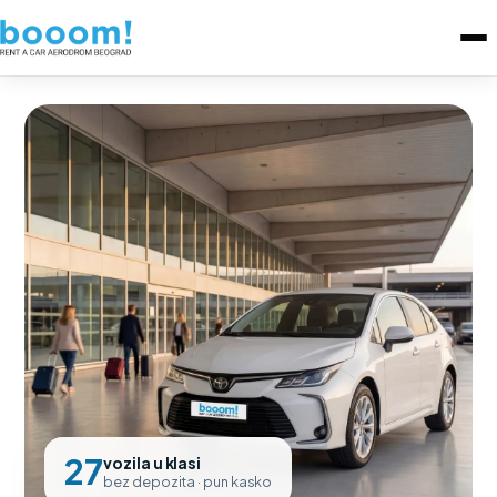
27
vozila u klasi
bez depozita · pun kasko