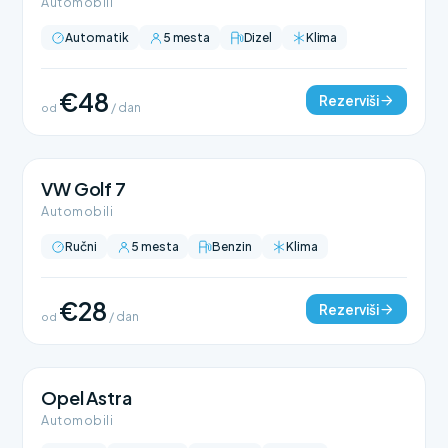
Automobili
Automatik
5 mesta
Dizel
Klima
€48
Rezerviši
od
/ dan
VW Golf 7
Automobili
Ručni
5 mesta
Benzin
Klima
€28
Rezerviši
od
/ dan
Opel Astra
Automobili