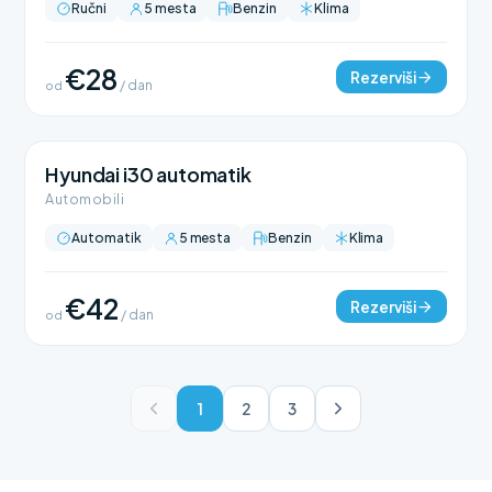
Ručni
5 mesta
Benzin
Klima
€28
Rezerviši
od
/ dan
Hyundai i30 automatik
Automobili
Automatik
5 mesta
Benzin
Klima
€42
Rezerviši
od
/ dan
1
2
3