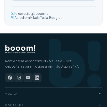
b!
rezervacije@booom.rs
Aerodrom Nikola Tesla, Beograd
Rent a car na aerodromu Nikola Tesla — bez
depozita, sa punim osiguranjem, dostupni 24/7.
VOZILA
Automobili
KOMPANIJA