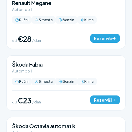
Renault Megane
Automobili
Ručni
5 mesta
Benzin
Klima
€28
Rezerviši
od
/ dan
Škoda Fabia
Automobili
Ručni
5 mesta
Benzin
Klima
€23
Rezerviši
od
/ dan
Škoda Octavia automatik