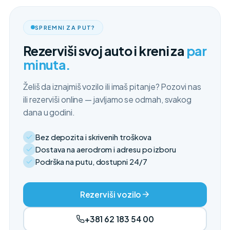
SPREMNI ZA PUT?
Rezerviši svoj auto i kreni za
par
minuta.
Želiš da iznajmiš vozilo ili imaš pitanje? Pozovi nas
ili rezerviši online — javljamo se odmah, svakog
dana u godini.
Bez depozita i skrivenih troškova
Dostava na aerodrom i adresu po izboru
Podrška na putu, dostupni 24/7
Rezerviši vozilo
+381 62 183 54 00