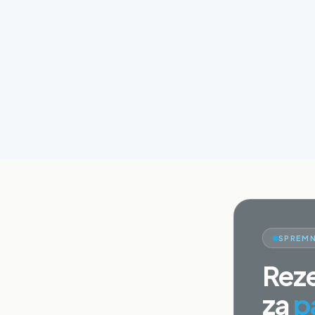
SPREMN
Reze
za
p