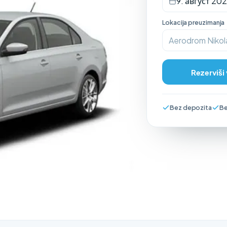
9. август 202
Lokacija preuzimanja
Aerodrom Nikol
Rezerviši
Bez depozita
Be