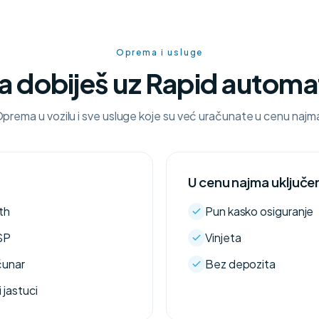
Oprema i usluge
a dobiješ uz Rapid automa
prema u vozilu i sve usluge koje su već uračunate u cenu najm
U cenu najma uključe
th
Pun kasko osiguranje
SP
Vinjeta
čunar
Bez depozita
 jastuci