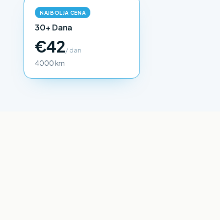
NAJBOLJA CENA
30+ Dana
€42
/ dan
4000 km