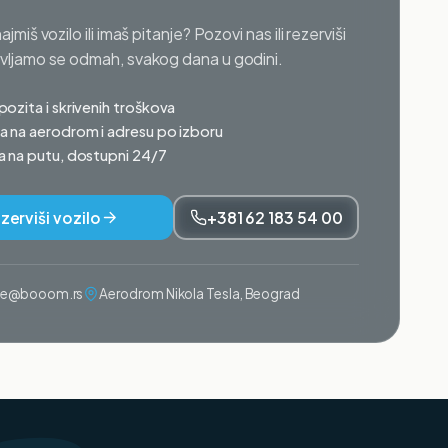
najmiš vozilo ili imaš pitanje? Pozovi nas ili rezerviši
avljamo se odmah, svakog dana u godini.
ozita i skrivenih troškova
 na aerodrom i adresu po izboru
 na putu, dostupni 24/7
zerviši vozilo
+381 62 183 54 00
ije@booom.rs
Aerodrom Nikola Tesla, Beograd