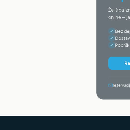
Želiš da iz
online — j
Bez dep
Dostava
Podrška
Re
rezervac