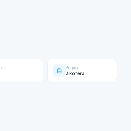
a
Prtljag
3 kofera