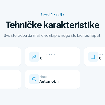
Specifikacija
Tehničke karakteristike
Sve što treba da znaš o vozilu pre nego što kreneš na put.
Broj mesta
Vrat
5
5
Klasa
Automobili