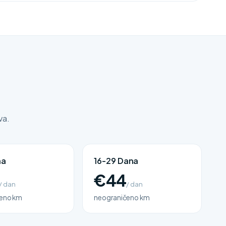
va.
na
16-29 Dana
€44
/ dan
/ dan
eno km
neograničeno km