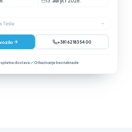
6.
13. август 2026.
a Tesla
 vozilo
+381 62 183 54 00
splatna dostava
Otkazivanje bez naknade