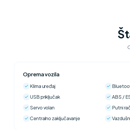
Št
O
Oprema vozila
Klima uređaj
Bluetoo
USB priključak
ABS / E
Servo volan
Putni ra
Centralno zaključavanje
Vazdušni