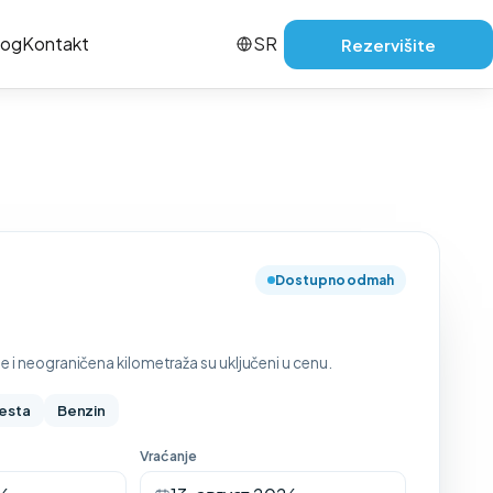
log
Kontakt
SR
Rezervišite
Dostupno odmah
e i neograničena kilometraža su uključeni u cenu.
esta
Benzin
Vraćanje