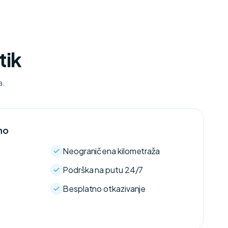
tik
a.
no
Neograničena kilometraža
Podrška na putu 24/7
Besplatno otkazivanje