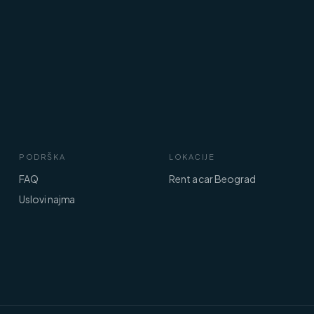
PODRŠKA
LOKACIJE
FAQ
Rent a car Beograd
Uslovi najma