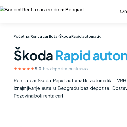
O 
Početna
/
Rent a car flota
/
Škoda Rapid automatik
Škoda
Rapid auto
★★★★★
5.0
· bez depozita, pun kasko
Rent a car Škoda Rapid automatik, automatik – V
Iznajmljivanje auta u Beogradu bez depozita. Dosta
Pozovi najbolji renta car!