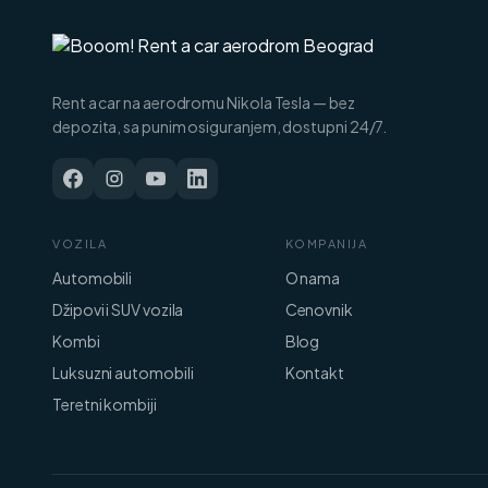
Rent a car na aerodromu Nikola Tesla — bez
depozita, sa punim osiguranjem, dostupni 24/7.
VOZILA
KOMPANIJA
Automobili
O nama
Džipovi i SUV vozila
Cenovnik
Kombi
Blog
Luksuzni automobili
Kontakt
Teretni kombiji