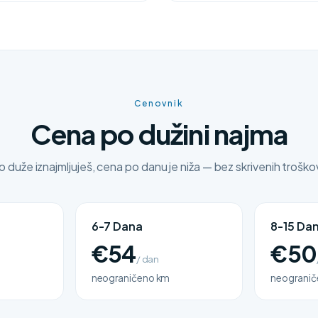
Cenovnik
Cena po dužini najma
o duže iznajmljuješ, cena po danu je niža — bez skrivenih troško
6-7 Dana
8-15 Da
€54
€50
/ dan
neograničeno km
neogranič