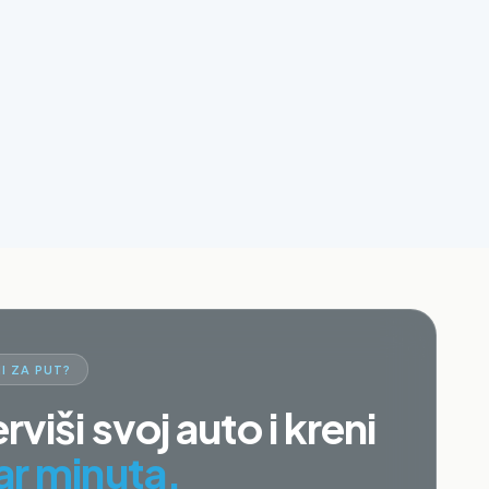
I ZA PUT?
rviši svoj auto i kreni
ar minuta.