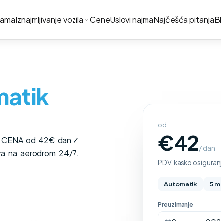
nama
Iznajmljivanje vozila
Cene
Uslovi najma
Najčešća pitanja
B
matik
od
€42
RH CENA od 42€ dan✓
/ dan
va na aerodrom 24/7.
PDV, kasko osiguranj
Automatik
5 m
Preuzimanje