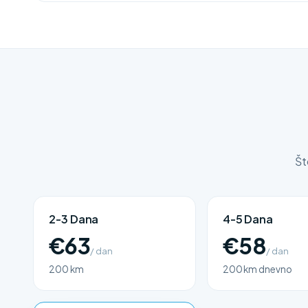
Št
2-3 Dana
4-5 Dana
€63
€58
/ dan
/ dan
200 km
200 km dnevno