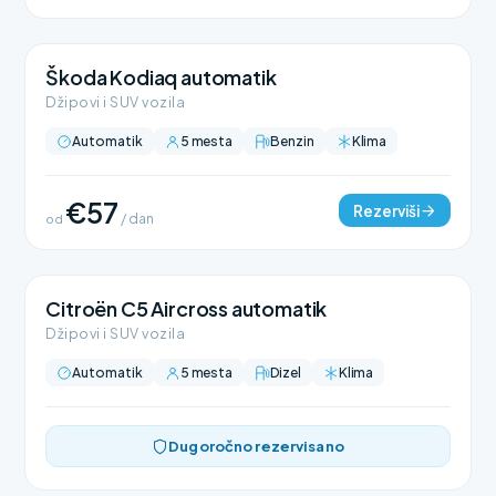
Škoda Kodiaq automatik
Džipovi i SUV vozila
Automatik
5 mesta
Benzin
Klima
€57
Rezerviši
od
/ dan
Citroën C5 Aircross automatik
Džipovi i SUV vozila
Automatik
5 mesta
Dizel
Klima
Dugoročno rezervisano