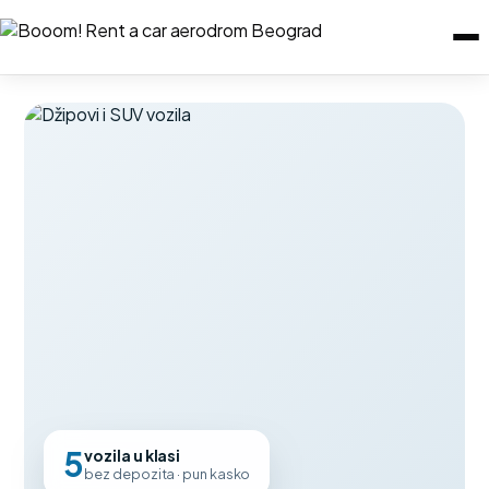
5
vozila u klasi
bez depozita · pun kasko