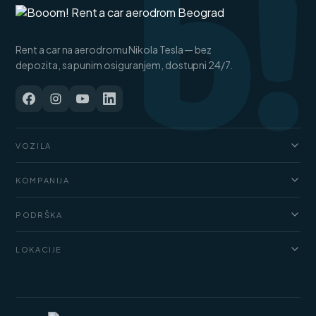
b!
Rent a car na aerodromu Nikola Tesla — bez
depozita, sa punim osiguranjem, dostupni 24/7.
VOZILA
Automobili
KOMPANIJA
Džipovi i SUV vozila
O nama
Kombi
PODRŠKA
Cenovnik
Luksuzni automobili
FAQ
Blog
LOKACIJE
Teretni kombiji
Uslovi najma
Kontakt
Rent a car Beograd