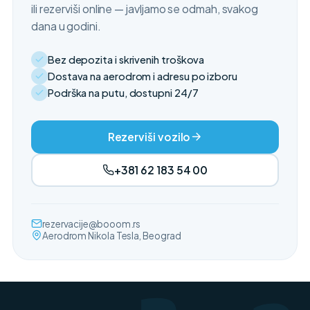
ili rezerviši online — javljamo se odmah, svakog
dana u godini.
Bez depozita i skrivenih troškova
Dostava na aerodrom i adresu po izboru
Podrška na putu, dostupni 24/7
Rezerviši vozilo
+381 62 183 54 00
rezervacije@booom.rs
Aerodrom Nikola Tesla, Beograd