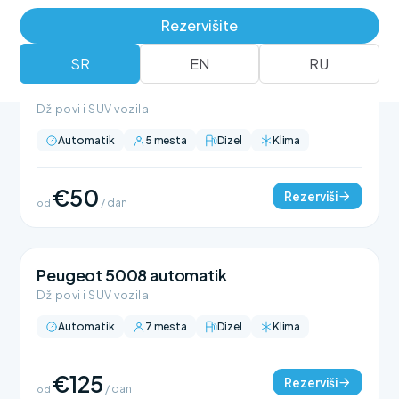
Rezervišite
SR
EN
RU
BMW X1 automatik
Džipovi i SUV vozila
Automatik
5 mesta
Dizel
Klima
€50
Rezerviši
od
/ dan
Peugeot 5008 automatik
Džipovi i SUV vozila
Automatik
7 mesta
Dizel
Klima
€125
Rezerviši
od
/ dan