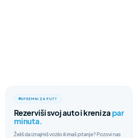
SPREMNI ZA PUT?
Rezerviši svoj auto i kreni za
par
minuta.
Želiš da iznajmiš vozilo ili imaš pitanje? Pozovi nas