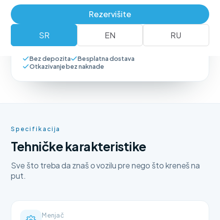
Rezervišite
Rezerviši vozilo
+381 62 183 54 00
SR
EN
RU
Bez depozita
Besplatna dostava
Otkazivanje bez naknade
Specifikacija
Tehničke karakteristike
Sve što treba da znaš o vozilu pre nego što kreneš na
put.
Menjač