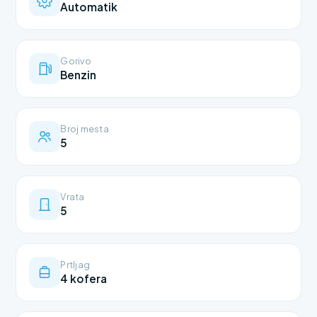
Automatik
Gorivo
Benzin
Broj mesta
5
Vrata
5
Prtljag
4 kofera