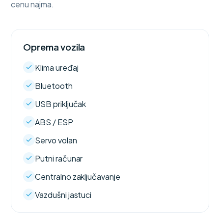
cenu najma.
Oprema vozila
Klima uređaj
Bluetooth
USB priključak
ABS / ESP
Servo volan
Putni računar
Centralno zaključavanje
Vazdušni jastuci