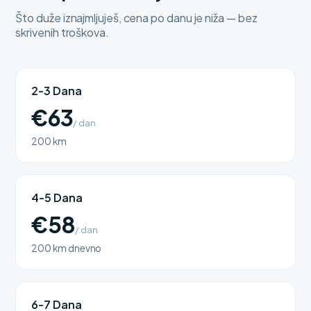
Što duže iznajmljuješ, cena po danu je niža — bez
skrivenih troškova.
2-3 Dana
€63
/ dan
200 km
4-5 Dana
€58
/ dan
200 km dnevno
6-7 Dana