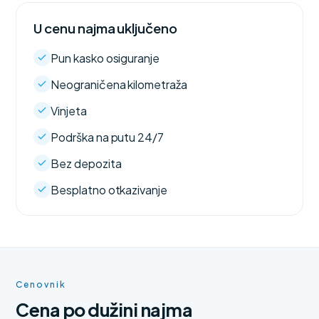
U cenu najma uključeno
Pun kasko osiguranje
Neograničena kilometraža
Vinjeta
Podrška na putu 24/7
Bez depozita
Besplatno otkazivanje
Cenovnik
Cena po dužini najma