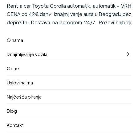
Rent a car Toyota Corolla automatik, automatik – VRH
CENA od 42€ dan✓ Iznajmljivanje auta u Beogradu bez
depozita. Dostava na aerodrom 24/7. Pozovi najbolji
renta car!
O nama
od
Dostupno odmah
€42
Iznajmljivanje vozila
/ dan
PDV, kasko osiguranje i neograničena kilometraža su
Cene
uključeni u cenu.
Uslovi najma
Automatik
5 mesta
Benzin
Najčešća pitanja
Preuzimanje
Vraćanje
9. август 2026.
13. август 2026.
Blog
Lokacija preuzimanja
Kontakt
Aerodrom Nikola Tesla