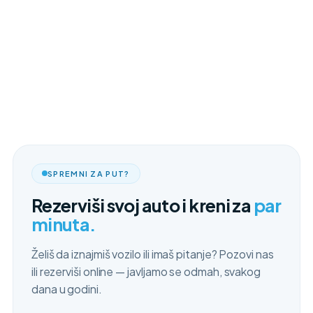
SPREMNI ZA PUT?
Rezerviši svoj auto i kreni za
par
minuta.
Želiš da iznajmiš vozilo ili imaš pitanje? Pozovi nas
ili rezerviši online — javljamo se odmah, svakog
dana u godini.