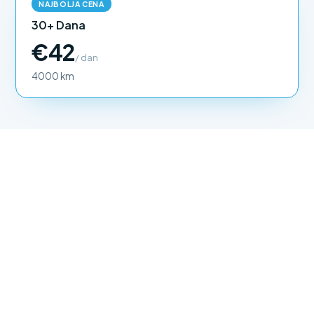
NAJBOLJA CENA
30+ Dana
€42
/ dan
4000 km