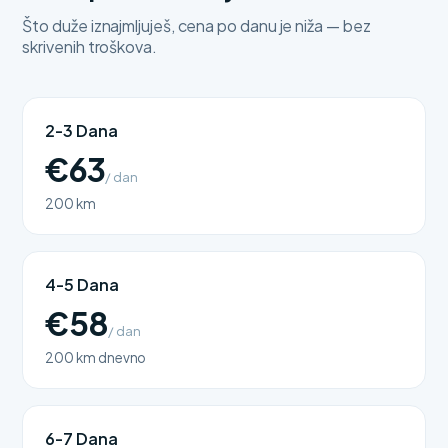
Što duže iznajmljuješ, cena po danu je niža — bez
skrivenih troškova.
2-3 Dana
€63
/ dan
200 km
4-5 Dana
€58
/ dan
200 km dnevno
6-7 Dana