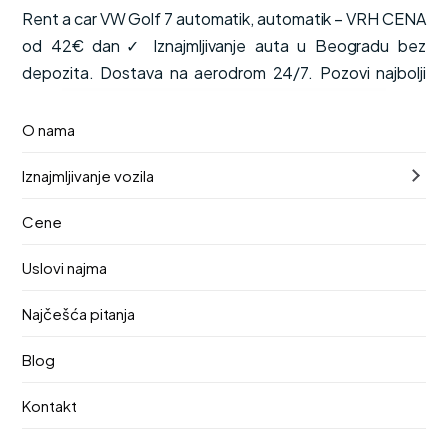
Rent a car VW Golf 7 automatik, automatik – VRH CENA
od 42€ dan✓ Iznajmljivanje auta u Beogradu bez
depozita. Dostava na aerodrom 24/7. Pozovi najbolji
renta car!
O nama
od
Dostupno odmah
€42
Iznajmljivanje vozila
/ dan
PDV, kasko osiguranje i neograničena kilometraža su
Cene
uključeni u cenu.
Uslovi najma
Automatik
5 mesta
Benzin
Najčešća pitanja
Preuzimanje
Vraćanje
10. август 2026.
14. август 2026.
Blog
Lokacija preuzimanja
Kontakt
Aerodrom Nikola Tesla