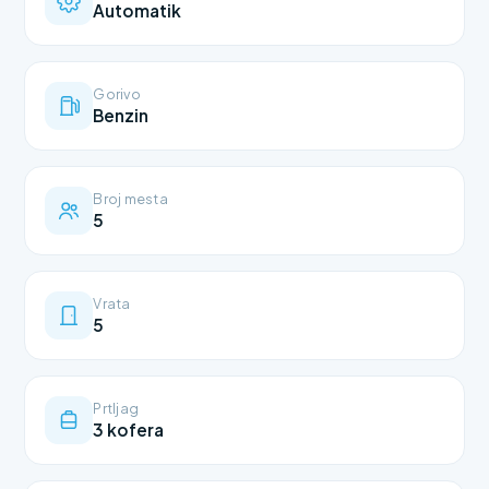
Automatik
Gorivo
Benzin
Broj mesta
5
Vrata
5
Prtljag
3 kofera