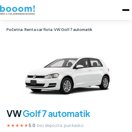
Početna
/
Rent a car flota
/
VW Golf 7 automatik
VW
Golf 7 automatik
★★★★★
5.0
· bez depozita, pun kasko