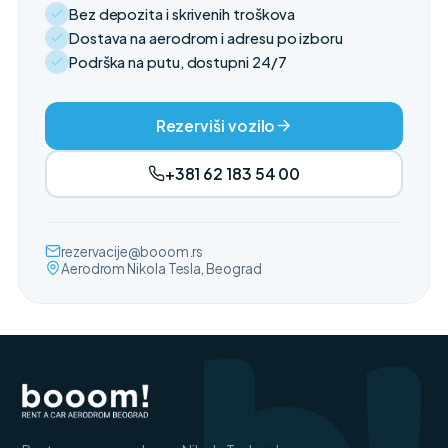
Bez depozita i skrivenih troškova
Dostava na aerodrom i adresu po izboru
Podrška na putu, dostupni 24/7
Rezerviši vozilo
+381 62 183 54 00
rezervacije@booom.rs
Aerodrom Nikola Tesla, Beograd