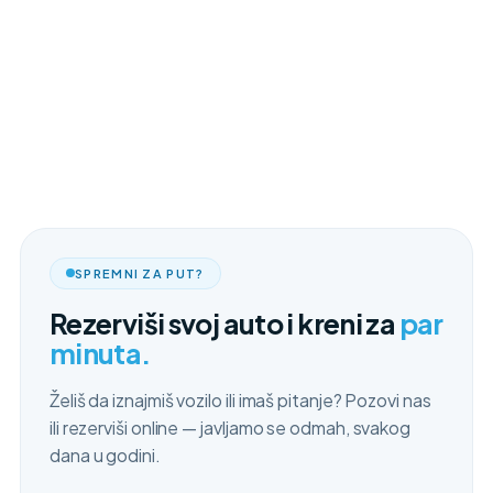
SPREMNI ZA PUT?
Rezerviši svoj auto i kreni za
par
minuta.
Želiš da iznajmiš vozilo ili imaš pitanje? Pozovi nas
ili rezerviši online — javljamo se odmah, svakog
dana u godini.