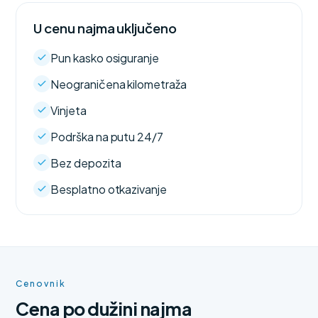
U cenu najma uključeno
Pun kasko osiguranje
Neograničena kilometraža
Vinjeta
Podrška na putu 24/7
Bez depozita
Besplatno otkazivanje
Cenovnik
Cena po dužini najma