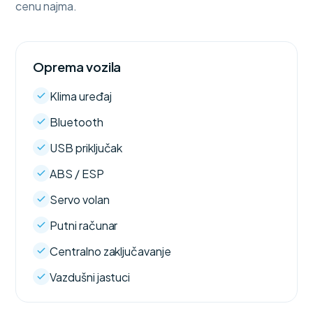
cenu najma.
Oprema vozila
Klima uređaj
Bluetooth
USB priključak
ABS / ESP
Servo volan
Putni računar
Centralno zaključavanje
Vazdušni jastuci