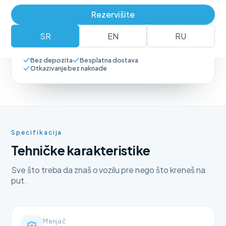
Rezervišite
Rezerviši vozilo
+381 62 183 54 00
SR
EN
RU
Bez depozita
Besplatna dostava
Otkazivanje bez naknade
Specifikacija
Tehničke karakteristike
Sve što treba da znaš o vozilu pre nego što kreneš na
put.
Menjač