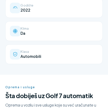
Godište
2022
Klima
Da
Klasa
Automobili
Oprema i usluge
Šta dobiješ uz Golf 7 automatik
Oprema u vozilu i sve usluge koje su već uračunate u