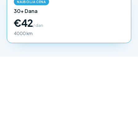
NAJBOLJA CENA
30+ Dana
€42
/ dan
4000 km