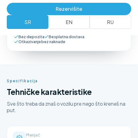
Rezervišite
Rezerviši vozilo
+381 62 183 54 00
SR
EN
RU
Bez depozita
Besplatna dostava
Otkazivanje bez naknade
Specifikacija
Tehničke karakteristike
Sve što treba da znaš o vozilu pre nego što kreneš na
put.
Menjač