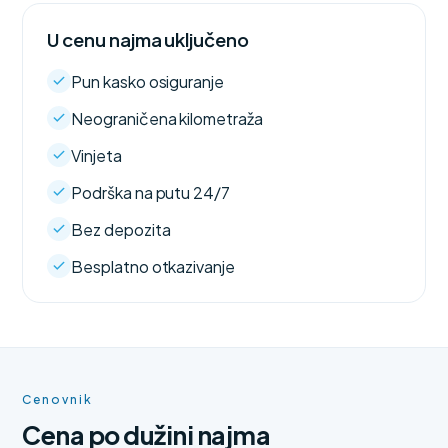
U cenu najma uključeno
Pun kasko osiguranje
Neograničena kilometraža
Vinjeta
Podrška na putu 24/7
Bez depozita
Besplatno otkazivanje
Cenovnik
Cena po dužini najma