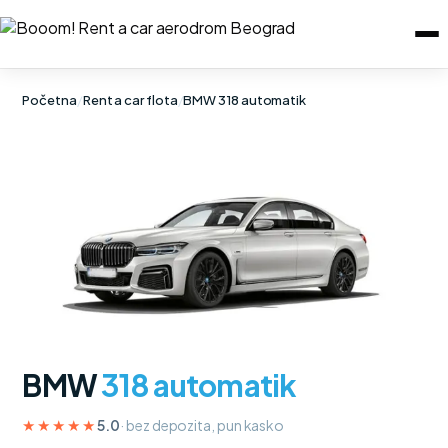
Početna
/
Rent a car flota
/
BMW 318 automatik
BMW
318 automatik
★★★★★
5.0
· bez depozita, pun kasko