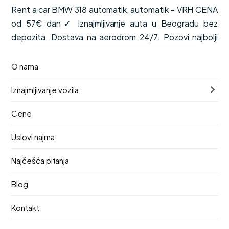
Rent a car BMW 318 automatik, automatik – VRH CENA
od 57€ dan✓ Iznajmljivanje auta u Beogradu bez
depozita. Dostava na aerodrom 24/7. Pozovi najbolji
renta car!
O nama
od
Dostupno odmah
€57
Iznajmljivanje vozila
/ dan
PDV, kasko osiguranje i neograničena kilometraža su
Cene
uključeni u cenu.
Uslovi najma
Automatik
5 mesta
Benzin
Najčešća pitanja
Preuzimanje
Vraćanje
11. август 2026.
15. август 2026.
Blog
Lokacija preuzimanja
Kontakt
Aerodrom Nikola Tesla