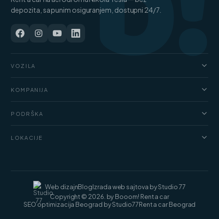
b!
depozita, sa punim osiguranjem, dostupni 24/7.
VOZILA
Automobili
KOMPANIJA
Džipovi i SUV vozila
O nama
Kombi
PODRŠKA
Cenovnik
Luksuzni automobili
FAQ
Blog
LOKACIJE
Teretni kombiji
Uslovi najma
Kontakt
Rent a car Beograd
Web dizajn
Blog
Izrada web sajtova by Studio 77
Copyright © 2026. by Booom! Rent a car
SEO optimizacija Beograd by Studio77
Rent a car Beograd