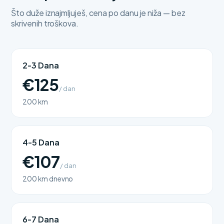
Što duže iznajmljuješ, cena po danu je niža — bez
skrivenih troškova.
2-3 Dana
€125
/ dan
200 km
4-5 Dana
€107
/ dan
200 km dnevno
6-7 Dana