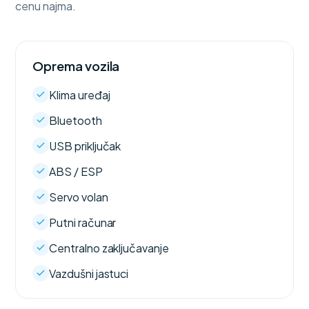
cenu najma.
Oprema vozila
Klima uređaj
Bluetooth
USB priključak
ABS / ESP
Servo volan
Putni računar
Centralno zaključavanje
Vazdušni jastuci