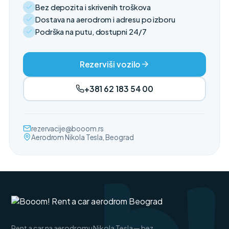
Bez depozita i skrivenih troškova
Dostava na aerodrom i adresu po izboru
Podrška na putu, dostupni 24/7
Rezerviši vozilo
+381 62 183 54 00
rezervacije@booom.rs
Aerodrom Nikola Tesla, Beograd
Rent a car na aerodromu Nikola Tesla — bez