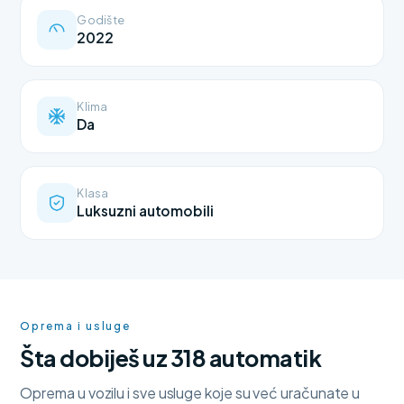
Godište
2022
Klima
Da
Klasa
Luksuzni automobili
Oprema i usluge
Šta dobiješ uz 318 automatik
Oprema u vozilu i sve usluge koje su već uračunate u