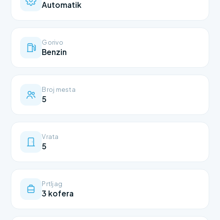
Automatik
Gorivo
Benzin
Broj mesta
5
Vrata
5
Prtljag
3 kofera