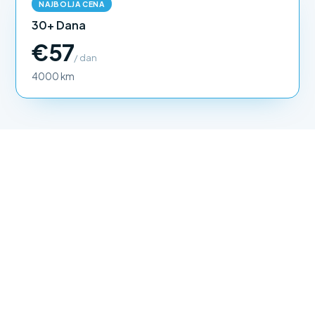
NAJBOLJA CENA
30+ Dana
€57
/ dan
4000 km