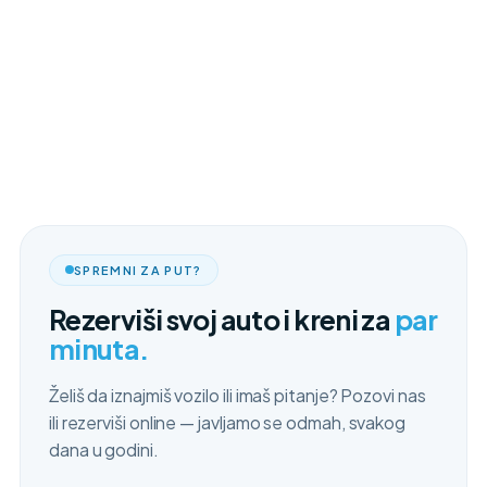
SPREMNI ZA PUT?
Rezerviši svoj auto i kreni za
par
minuta.
Želiš da iznajmiš vozilo ili imaš pitanje? Pozovi nas
ili rezerviši online — javljamo se odmah, svakog
dana u godini.