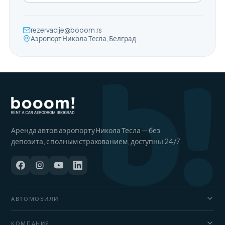
b!
rezervacije@booom.rs
Аэропорт Никола Тесла, Белград
Аренда авто в аэропорту Никола Тесла — без
депозита, с полным страхованием, доступны 24/7.
АВТОМОБИЛИ
Автомобили
КОМПАНИЯ