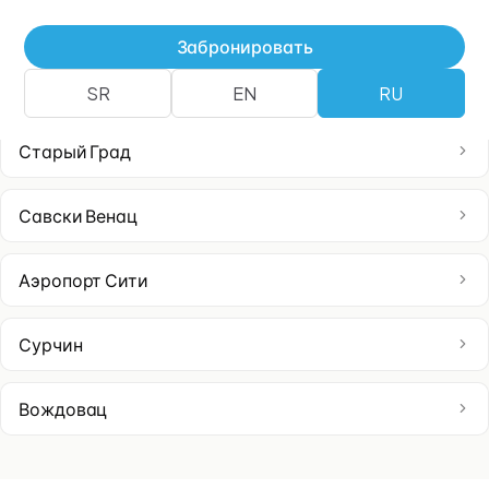
Врачар
Забронировать
Земун
SR
EN
RU
Старый Град
Савски Венац
Аэропорт Сити
Сурчин
Вождовац