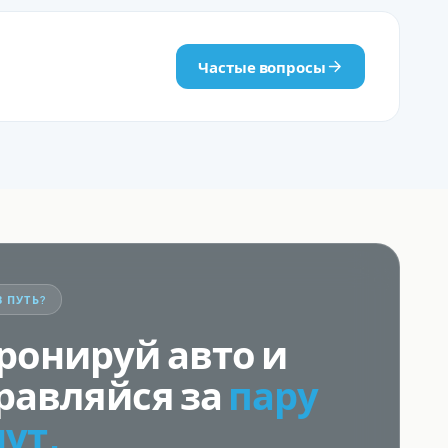
Частые вопросы
В ПУТЬ?
ронируй авто и
равляйся за
пару
ут.