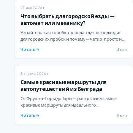
27 мая 2026 г.
Что выбрать для городской езды —
автомат или механику?
Узнайте, какая коробка передач лучше подходит
для городских пробок и почему — четко, просто и
без усложнений.
Читать
4 мин
5 апреля 2026 г.
Самые красивые маршруты для
автопутешествий из Белграда
От Фрушка-Горы до Тары — раскрываем самые
красивые маршруты для идеального
автопутешествия на выходные из Белграда.
Читать
8 мин