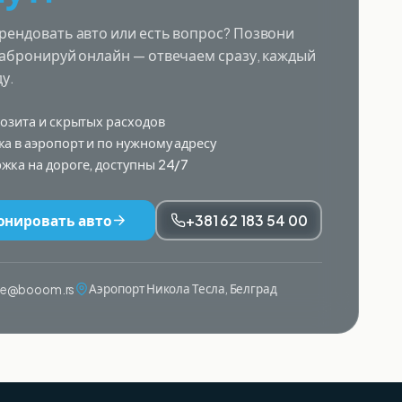
рендовать авто или есть вопрос? Позвони
забронируй онлайн — отвечаем сразу, каждый
ду.
позита и скрытых расходов
ка в аэропорт и по нужному адресу
жка на дороге, доступны 24/7
онировать авто
+381 62 183 54 00
Аэропорт Никола Тесла, Белград
ije@booom.rs