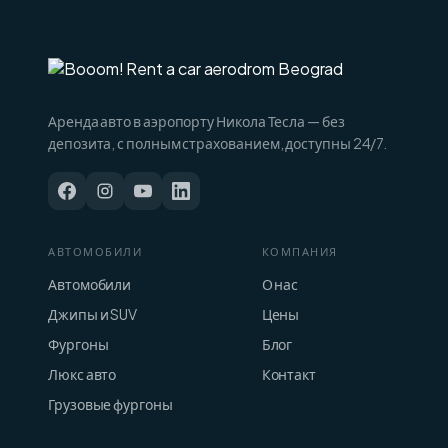
Аренда авто в аэропорту Никола Тесла — без
депозита, с полным страхованием, доступны 24/7.
АВТОМОБИЛИ
КОМПАНИЯ
Автомобили
О нас
Джипы и SUV
Цены
Фургоны
Блог
Люкс авто
Контакт
Грузовые фургоны