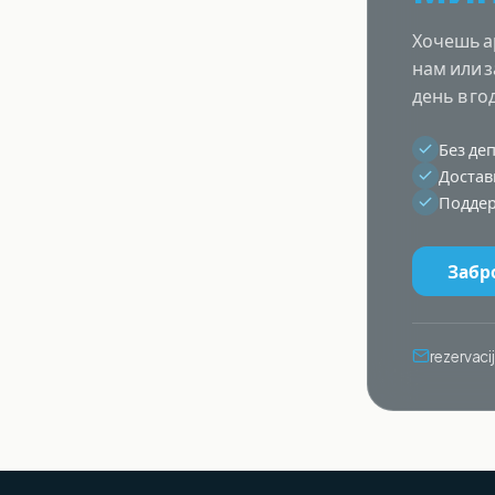
Хочешь а
нам или 
день в го
Без де
Достав
Поддер
Забр
rezervac