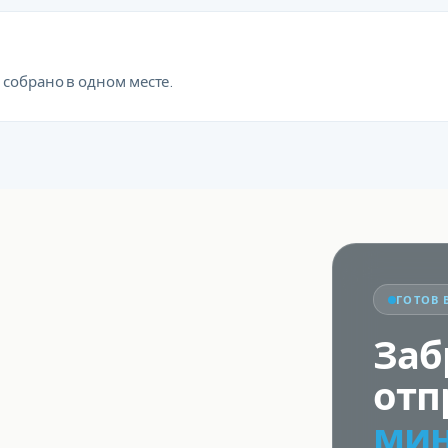
 собрано в одном месте.
ГОТОВ 
Заб
отп
мин