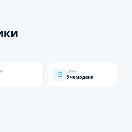
ики
ри
Багаж
5 чемодана