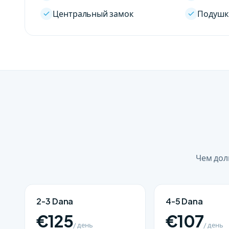
Центральный замок
Подушк
Чем дол
2-3 Dana
4-5 Dana
€125
€107
/ день
/ день