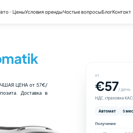
авто
Цены
Условия аренды
Частые вопросы
Блог
Контакт
omatik
от
€57
ЛУЧШАЯ ЦЕНА от 57€/
/ день
озита. Доставка в
НДС, страховка КА
Автомат
5 ме
Получение