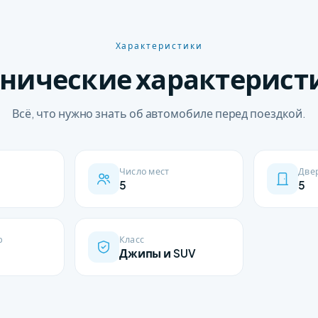
Характеристики
хнические характерист
Всё, что нужно знать об автомобиле перед поездкой.
Число мест
Две
5
5
р
Класс
Джипы и SUV