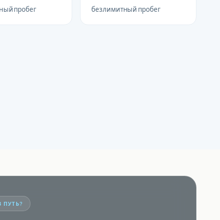
ный пробег
безлимитный пробег
В ПУТЬ?