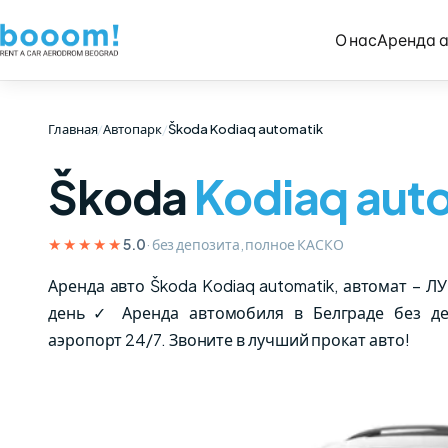
О нас
Аренда 
Главная
/
Автопарк
/
Škoda Kodiaq automatik
Škoda
Kodiaq aut
★★★★★
· без депозита, полное КАСКО
5.0
Аренда авто Škoda Kodiaq automatik, автомат – 
день✓ Аренда автомобиля в Белграде без деп
аэропорт 24/7. Звоните в лучший прокат авто!