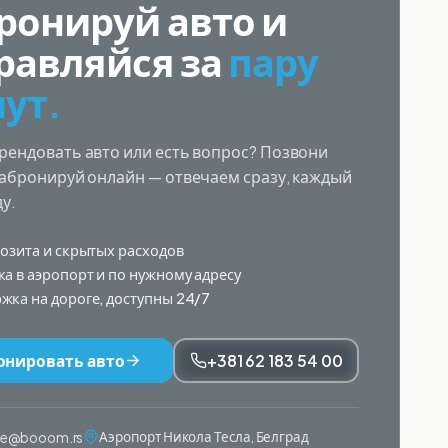
ронируй авто и
равляйся за
пару
ут.
рендовать авто или есть вопрос? Позвони
забронируй онлайн — отвечаем сразу, каждый
ду.
позита и скрытых расходов
ка в аэропорт и по нужному адресу
жка на дороге, доступны 24/7
онировать авто
+381 62 183 54 00
Аэропорт Никола Тесла, Белград
ije@booom.rs