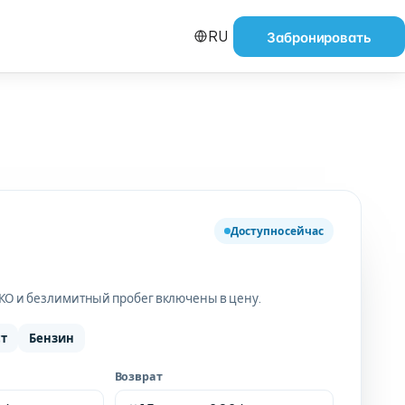
RU
Забронировать
Доступно сейчас
СКО и безлимитный пробег включены в цену.
ст
Бензин
Возврат