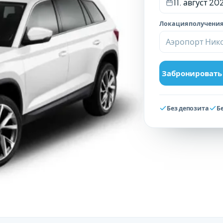
11. август 20
Локация получени
Аэропорт Нико
Забронировать
Без депозита
Б