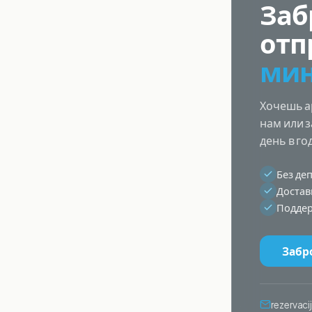
Заб
отп
мин
Хочешь а
нам или 
день в го
Без де
Достав
Поддер
Забр
rezervac