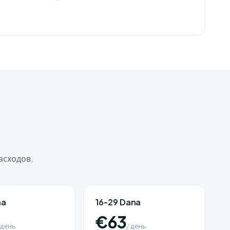
асходов.
na
16-29 Dana
€63
 день
/ день