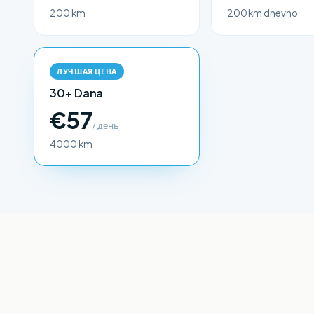
200 km
200 km dnevno
ЛУЧШАЯ ЦЕНА
30+ Dana
€57
/ день
4000 km