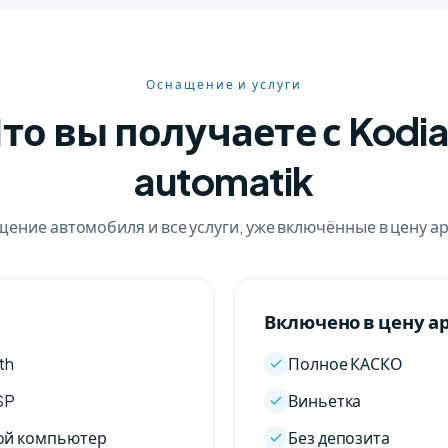
Оснащение и услуги
то вы получаете с Kodi
automatik
ение автомобиля и все услуги, уже включённые в цену а
Включено в цену а
Полное КАСКО
th
Виньетка
SP
ой компьютер
Без депозита