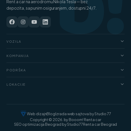
b!
Rent a car na aerodromu Nikola Tesla — bez
depozita, sa punim osiguranjem, dostupni 24/7.
VOZILA
Automobili
KOMPANIJA
Džipovi i SUV vozila
O nama
Kombi
PODRŠKA
Cenovnik
Luksuzni automobili
FAQ
Blog
LOKACIJE
Teretni kombiji
Uslovi najma
Kontakt
Rent a car Beograd
Web dizajn
Blog
Izrada web sajtova by Studio 77
Copyright © 2026. by Booom! Rent a car
SEO optimizacija Beograd by Studio77
Rent a car Beograd