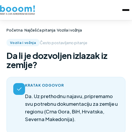
Početna
/
Najčešća pitanja
/
Vozila i vožnja
Često postavljeno pitanje
Vozila i vožnja
Da li je dozvoljen izlazak iz
zemlje?
KRATAK ODGOVOR
Da. Uz prethodnu najavu, pripremamo
svu potrebnu dokumentaciju za zemlje u
regionu (Crna Gora, BiH, Hrvatska,
Severna Makedonija).