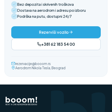
Bez depozita i skrivenih troškova
Dostava na aerodrom i adresu po izboru
Podrška na putu, dostupni 24/7
Rezerviši vozilo
+381 62 183 54 00
rezervacije@booom.rs
Aerodrom Nikola Tesla, Beograd