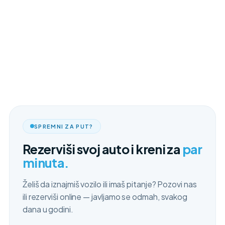
SPREMNI ZA PUT?
Rezerviši svoj auto i kreni za
par
minuta.
Želiš da iznajmiš vozilo ili imaš pitanje? Pozovi nas
ili rezerviši online — javljamo se odmah, svakog
dana u godini.