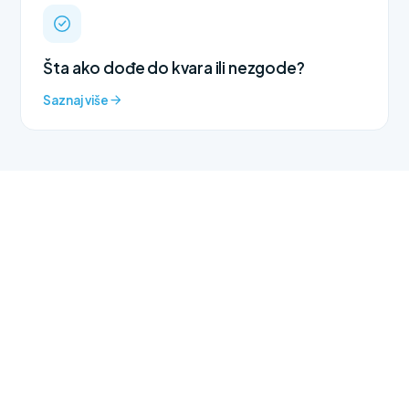
Šta ako dođe do kvara ili nezgode?
Saznaj više