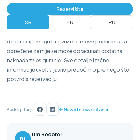
Sigurnost na putu:
Naša tehnička podrška
Rezervišite
24/7 prati te i važi na celom području regiona.
SR
EN
RU
Pojedine kategorije automobila ili specifične
destinacije mogu biti izuzete iz ove ponude, a za
određene zemlje se može obračunati dodatna
naknada za osiguranje. Sve detalje i tačne
informacije uvek ti jasno predočimo pre nego što
potvrdiš rezervaciju.
Nazad na sva pitanja
Podeli pitanje
Tim Booom!
B!