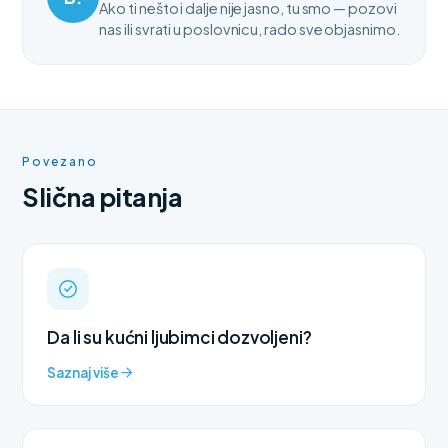
Ako ti nešto i dalje nije jasno, tu smo — pozovi
nas ili svrati u poslovnicu, rado sve objasnimo.
Povezano
Slična pitanja
Da li su kućni ljubimci dozvoljeni?
Saznaj više