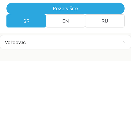
Airport City
Rezervišite
SR
EN
RU
Surčin
Voždovac