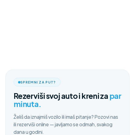
SPREMNI ZA PUT?
Rezerviši svoj auto i kreni za
par
minuta.
Želiš da iznajmiš vozilo ili imaš pitanje? Pozovi nas
ili rezerviši online — javljamo se odmah, svakog
dana u godini.