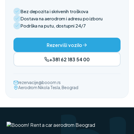
Bez depozita i skrivenih troškova
Dostava na aerodrom i adresu po izboru
Podrška na putu, dostupni 24/7
Rezerviši vozilo
+381 62 183 54 00
rezervacije@booom.rs
Aerodrom Nikola Tesla, Beograd