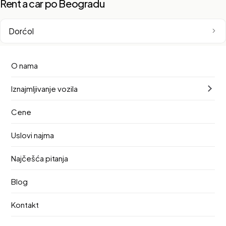
Rent a car po Beogradu
Dorćol
Novi Beograd
O nama
Iznajmljivanje vozila
Beograd na vodi
Cene
Vračar
Uslovi najma
Zemun
Najčešća pitanja
Stari Grad
Blog
Kontakt
Savski Venac