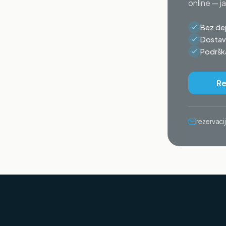
online — j
Bez dep
Dostava
Podrška
Re
rezervac