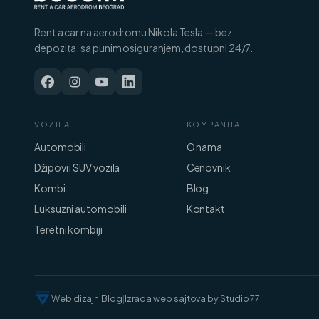
Rent a car na aerodromu Nikola Tesla — bez
depozita, sa punim osiguranjem, dostupni 24/7.
VOZILA
KOMPANIJA
Automobili
O nama
Džipovi i SUV vozila
Cenovnik
Kombi
Blog
Luksuzni automobili
Kontakt
Teretni kombiji
Web dizajn
|
Blog
|
Izrada web sajtova by Studio 77