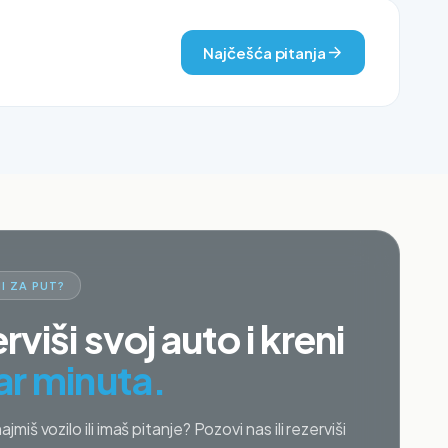
Najčešća pitanja
I ZA PUT?
rviši svoj auto i kreni
ar minuta.
najmiš vozilo ili imaš pitanje? Pozovi nas ili rezerviši