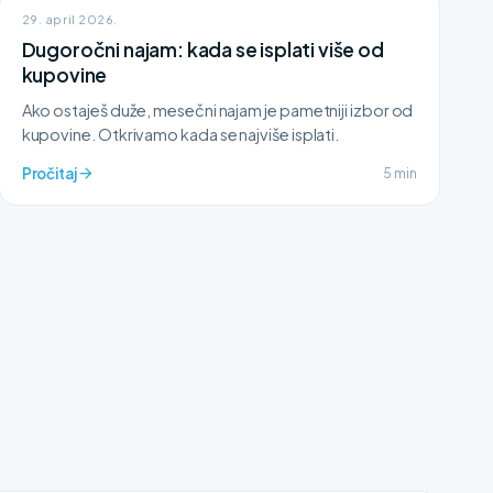
29. april 2026.
Dugoročni najam: kada se isplati više od
kupovine
Ako ostaješ duže, mesečni najam je pametniji izbor od
kupovine. Otkrivamo kada se najviše isplati.
Pročitaj
5 min