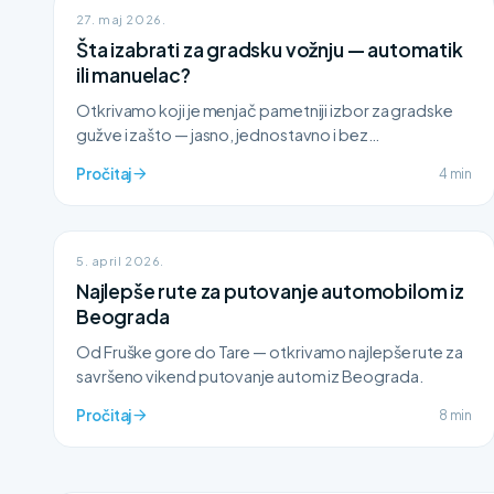
27. maj 2026.
Šta izabrati za gradsku vožnju — automatik
ili manuelac?
Otkrivamo koji je menjač pametniji izbor za gradske
gužve i zašto — jasno, jednostavno i bez
komplikovanja.
Pročitaj
4 min
5. april 2026.
Najlepše rute za putovanje automobilom iz
Beograda
Od Fruške gore do Tare — otkrivamo najlepše rute za
savršeno vikend putovanje autom iz Beograda.
Pročitaj
8 min