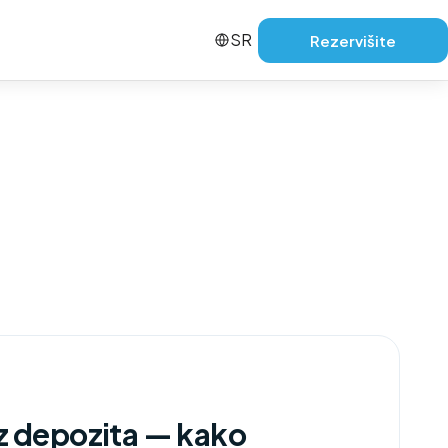
SR
Rezervišite
ez depozita — kako