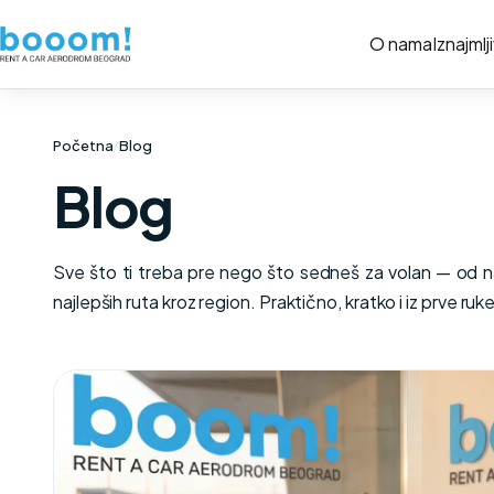
O nama
Iznajmlj
Početna
/
Blog
Blog
Sve što ti treba pre nego što sedneš za volan — od 
najlepših ruta kroz region. Praktično, kratko i iz prve ruke