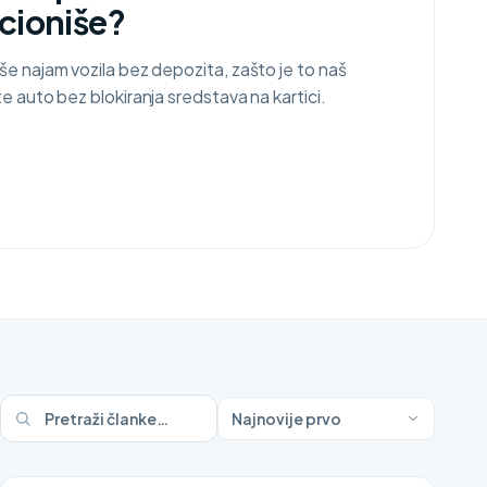
cioniše?
e najam vozila bez depozita, zašto je to naš
e auto bez blokiranja sredstava na kartici.
Najnovije prvo