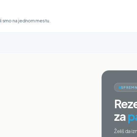
ali smo na jednom mestu.
SPREMN
Reze
za
p
Želiš da iz