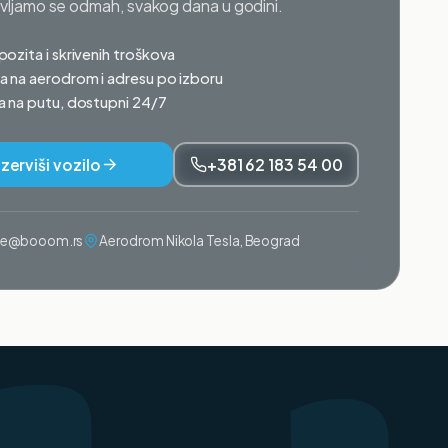
avljamo se odmah, svakog dana u godini.
ozita i skrivenih troškova
 na aerodrom i adresu po izboru
 na putu, dostupni 24/7
zerviši vozilo
+381 62 183 54 00
ije@booom.rs
Aerodrom Nikola Tesla, Beograd