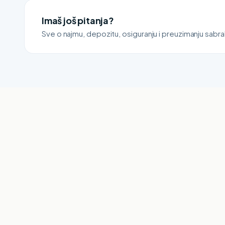
Imaš još pitanja?
Sve o najmu, depozitu, osiguranju i preuzimanju sabr