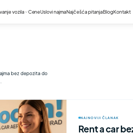
ivanje vozila
Cene
Uslovi najma
Najčešća pitanja
Blog
Kontakt
najma bez depozita do
.
NAJNOVIJI ČLANAK
Rent a car b