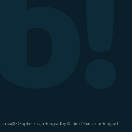
b!
t a car
|
SEO optimizacija Beograd by Studio77
|
Rent a car Beograd