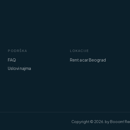
PODRŠKA
LOKACIJE
FAQ
Rent a car Beograd
Uslovi najma
Copyright © 2026. by Booom! Ren