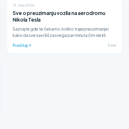
15. maj 2026.
Sve o preuzimanju vozila na aerodromu
Nikola Tesla
Saznajte gde te čekamo, koliko traje preuzimanje i
kako da sve završiš za svega par minuta čim sletiš
Pročitaj
3 min