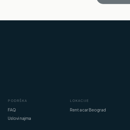
PODRŠKA
LOKACIJE
FAQ
Rent a car Beograd
Uslovi najma