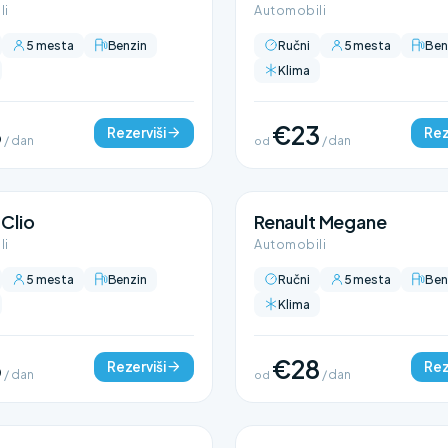
li
Automobili
5 mesta
Benzin
Ručni
5 mesta
Ben
Klima
8
€23
Rezerviši
Rez
/ dan
od
/ dan
 Clio
Renault Megane
li
Automobili
5 mesta
Benzin
Ručni
5 mesta
Ben
Klima
3
€28
Rezerviši
Rez
/ dan
od
/ dan