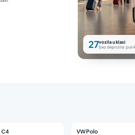
27
vozila u klasi
bez depozita · pun
n C4
VW Polo