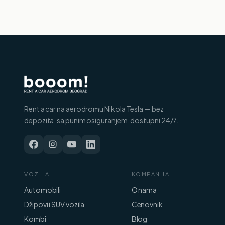
Rent a car na aerodromu Nikola Tesla — bez
depozita, sa punim osiguranjem, dostupni 24/7.
VOZILA
KOMPANIJA
Automobili
O nama
Džipovi i SUV vozila
Cenovnik
Kombi
Blog