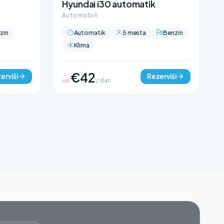
Hyundai i30 automatik
Automobili
zin
Automatik
5 mesta
Benzin
Klima
€42
erviši
Rezerviši
od
/ dan