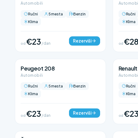
Automobili
Automobi
Ručni
5 mesta
Benzin
Ručni
Klima
Klima
€23
€2
Rezerviši
od
/ dan
od
Peugeot 208
Renault
Automobili
Automobi
Ručni
5 mesta
Benzin
Ručni
Klima
Klima
€23
€2
Rezerviši
od
/ dan
od