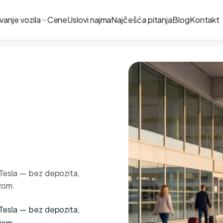
ivanje vozila
Cene
Uslovi najma
Najčešća pitanja
Blog
Kontakt
 Tesla — bez depozita,
žom.
 Tesla — bez depozita,
žom.