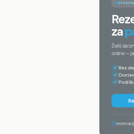
SPREMN
Reze
za
p
Želiš da iz
online — j
Bez dep
Dostava
Podrška
Re
rezervac