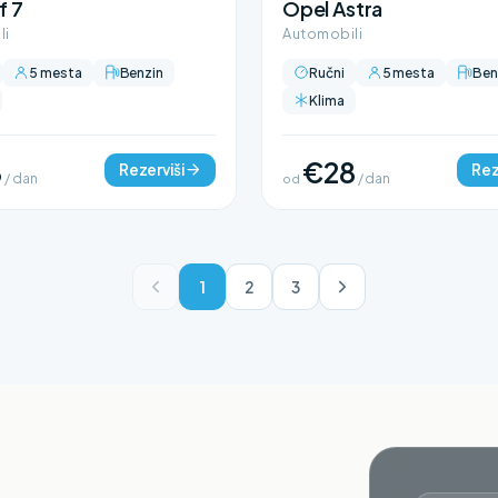
f 7
Opel Astra
li
Automobili
5 mesta
Benzin
Ručni
5 mesta
Ben
Klima
8
€28
Rezerviši
Rez
/ dan
od
/ dan
1
2
3