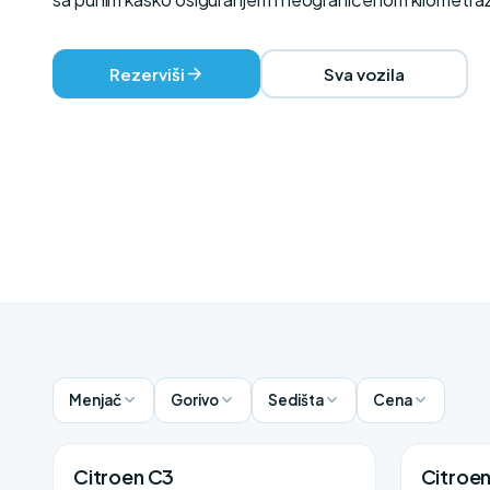
Rezerviši
Sva vozila
Menjač
Gorivo
Sedišta
Cena
Citroen C3
Citroe