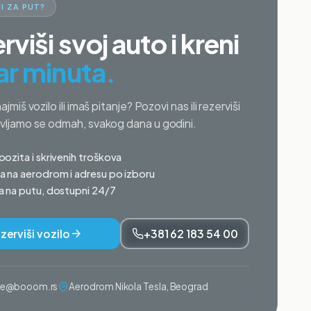
I ZA PUT?
rviši svoj auto i kreni
ar minuta.
najmiš vozilo ili imaš pitanje? Pozovi nas ili rezerviši
avljamo se odmah, svakog dana u godini.
ozita i skrivenih troškova
 na aerodrom i adresu po izboru
 na putu, dostupni 24/7
zerviši vozilo
+381 62 183 54 00
ije@booom.rs
Aerodrom Nikola Tesla, Beograd