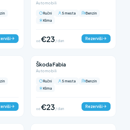
Automobili
zin
Ručni
5 mesta
Benzin
Klima
€23
erviši
Rezerviši
od
/ dan
Škoda Fabia
Automobili
zin
Ručni
5 mesta
Benzin
Klima
€23
erviši
Rezerviši
od
/ dan