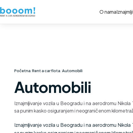
O nama
Iznajmlj
Početna
/
Rent a car flota
/
Automobili
Automobili
Iznajmljivanje vozila u Beogradu i na aerodromu Nikola
sa punim kasko osiguranjem i neograničenom kilometra
Iznajmljivanje vozila u Beogradu i na aerodromu Nikola
sa punim kasko osiguranjem i neograničenom kilometra