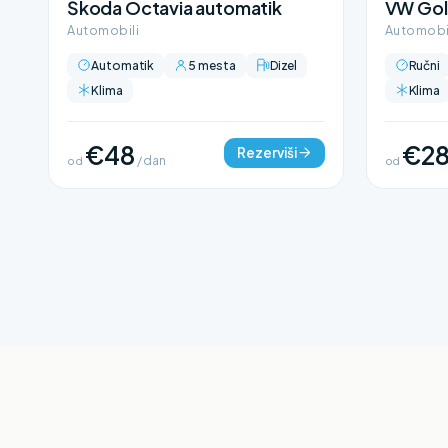
Škoda Octavia automatik
VW Gol
Automobili
Automobi
Automatik
5 mesta
Dizel
Ručni
Klima
Klima
€48
€2
Rezerviši
od
/ dan
od