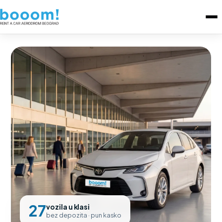
27
vozila u klasi
bez depozita · pun kasko