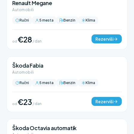
Renault Megane
Automobili
Ručni
5 mesta
Benzin
Klima
€28
Rezerviši
od
/ dan
Škoda Fabia
Automobili
Ručni
5 mesta
Benzin
Klima
€23
Rezerviši
od
/ dan
Škoda Octavia automatik