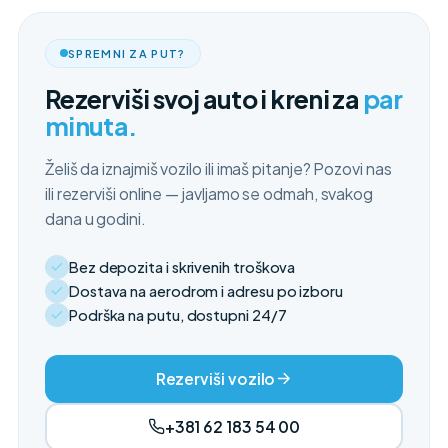
SPREMNI ZA PUT?
Rezerviši svoj auto i kreni za
par
minuta.
Želiš da iznajmiš vozilo ili imaš pitanje? Pozovi nas
ili rezerviši online — javljamo se odmah, svakog
dana u godini.
Bez depozita i skrivenih troškova
Dostava na aerodrom i adresu po izboru
Podrška na putu, dostupni 24/7
Rezerviši vozilo
+381 62 183 54 00