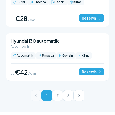
Ručni
5 mesta
Benzin
Klima
€28
Rezerviši
od
/ dan
Hyundai i30 automatik
Automobili
Automatik
5 mesta
Benzin
Klima
€42
Rezerviši
od
/ dan
1
2
3