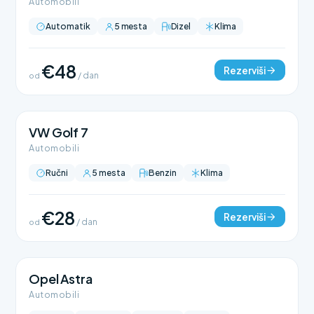
Automobili
Automatik
5 mesta
Dizel
Klima
€48
Rezerviši
od
/ dan
VW Golf 7
Automobili
Ručni
5 mesta
Benzin
Klima
€28
Rezerviši
od
/ dan
Opel Astra
Automobili