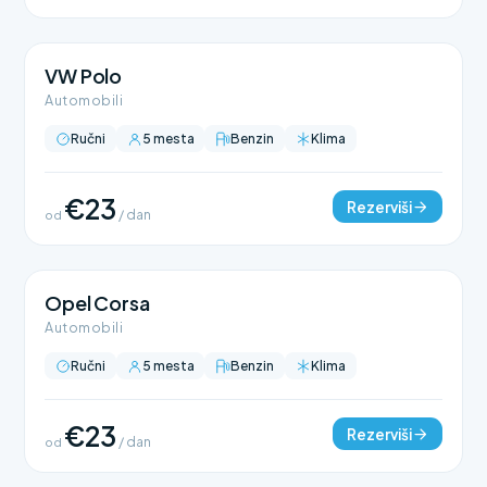
VW Polo
Automobili
Ručni
5 mesta
Benzin
Klima
€23
Rezerviši
od
/ dan
Opel Corsa
Automobili
Ručni
5 mesta
Benzin
Klima
€23
Rezerviši
od
/ dan