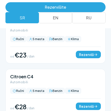
Rezervišite
SR
EN
RU
Citroen C3
Automobili
Ručni
5 mesta
Benzin
Klima
€23
Rezerviši
od
/ dan
Citroen C4
Automobili
Ručni
5 mesta
Benzin
Klima
€28
Rezerviši
od
/ dan