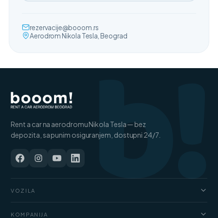
b!
rezervacije@booom.rs
Aerodrom Nikola Tesla, Beograd
Rent a car na aerodromu Nikola Tesla — bez
depozita, sa punim osiguranjem, dostupni 24/7.
VOZILA
Automobili
KOMPANIJA