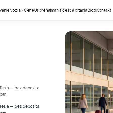
ivanje vozila
Cene
Uslovi najma
Najčešća pitanja
Blog
Kontakt
 Tesla — bez depozita,
žom.
 Tesla — bez depozita,
žom.