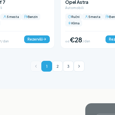
f 7
Opel Astra
li
Automobili
5 mesta
Benzin
Ručni
5 mesta
Ben
Klima
8
€28
Rezerviši
Rez
/ dan
od
/ dan
1
2
3