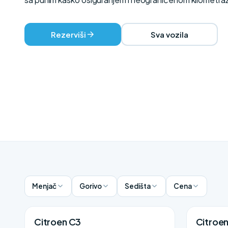
Rezerviši
Sva vozila
Menjač
Gorivo
Sedišta
Cena
Citroen C3
Citroe