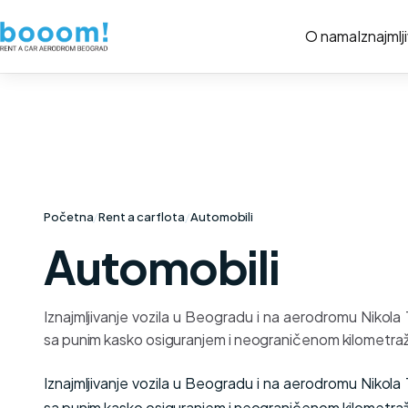
O nama
Iznajmlj
Početna
/
Rent a car flota
/
Automobili
Automobili
Iznajmljivanje vozila u Beogradu i na aerodromu Nikola
sa punim kasko osiguranjem i neograničenom kilometra
Iznajmljivanje vozila u Beogradu i na aerodromu Nikola
sa punim kasko osiguranjem i neograničenom kilometra