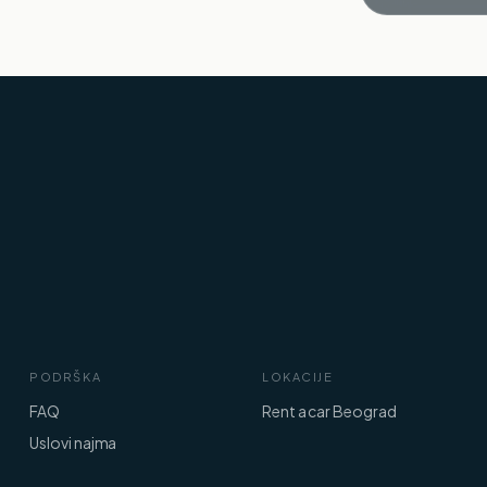
PODRŠKA
LOKACIJE
FAQ
Rent a car Beograd
Uslovi najma