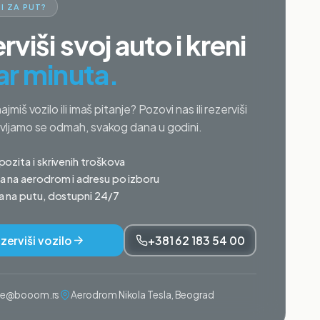
I ZA PUT?
rviši svoj auto i kreni
ar minuta.
najmiš vozilo ili imaš pitanje? Pozovi nas ili rezerviši
avljamo se odmah, svakog dana u godini.
ozita i skrivenih troškova
 na aerodrom i adresu po izboru
 na putu, dostupni 24/7
zerviši vozilo
+381 62 183 54 00
ije@booom.rs
Aerodrom Nikola Tesla, Beograd