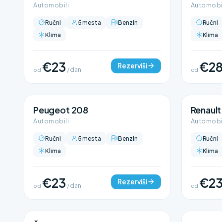
Automobili
Automobi
Ručni
5 mesta
Benzin
Ručni
Klima
Klima
€23
€2
Rezerviši
od
/ dan
od
Peugeot 208
Renault
Automobili
Automobi
Ručni
5 mesta
Benzin
Ručni
Klima
Klima
€23
€2
Rezerviši
od
/ dan
od