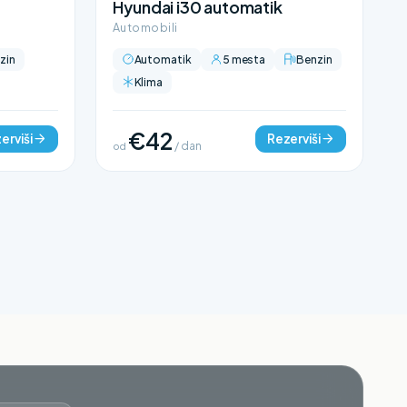
Hyundai i30 automatik
Automobili
zin
Automatik
5 mesta
Benzin
Klima
€42
erviši
Rezerviši
od
/ dan