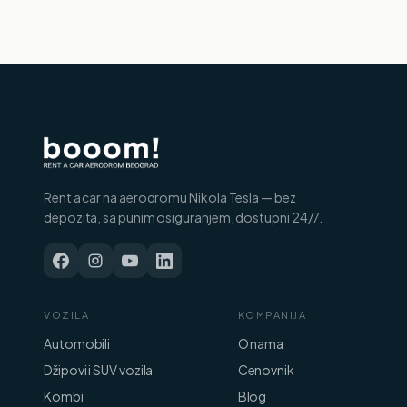
Rent a car na aerodromu Nikola Tesla — bez
depozita, sa punim osiguranjem, dostupni 24/7.
VOZILA
KOMPANIJA
Automobili
O nama
Džipovi i SUV vozila
Cenovnik
Kombi
Blog