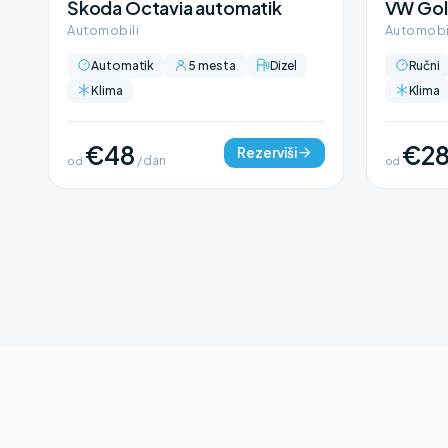
Škoda Octavia automatik
VW Gol
Automobili
Automobi
Automatik
5 mesta
Dizel
Ručni
Klima
Klima
€48
€2
Rezerviši
od
/ dan
od