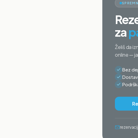
SPREMN
Reze
za
p
Želiš da iz
online — j
Bez dep
Dostava
Podrška
Re
rezervac