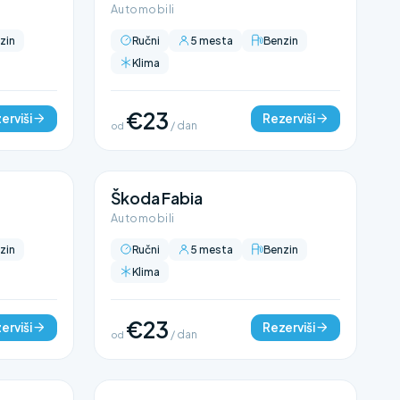
Automobili
zin
Ručni
5 mesta
Benzin
Klima
€23
erviši
Rezerviši
od
/ dan
Škoda Fabia
Automobili
zin
Ručni
5 mesta
Benzin
Klima
€23
erviši
Rezerviši
od
/ dan