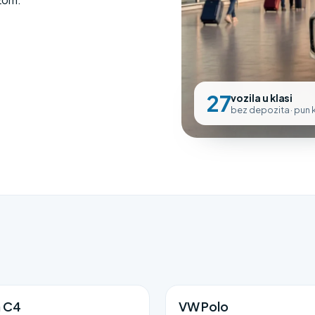
27
vozila u klasi
bez depozita · pun
n C4
VW Polo