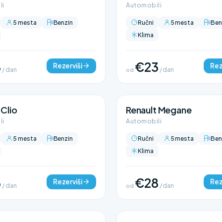
li
Automobili
5 mesta
Benzin
Ručni
5 mesta
Ben
Klima
8
€23
Rezerviši
Rez
/ dan
od
/ dan
 Clio
Renault Megane
li
Automobili
5 mesta
Benzin
Ručni
5 mesta
Ben
Klima
3
€28
Rezerviši
Rez
/ dan
od
/ dan