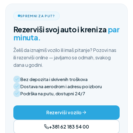
SPREMNI ZA PUT?
Rezerviši svoj auto i kreni za
par
minuta.
Želiš da iznajmiš vozilo ili imaš pitanje? Pozovi nas
ili rezerviši online — javljamo se odmah, svakog
dana u godini.
Bez depozita i skrivenih troškova
Dostava na aerodrom i adresu po izboru
Podrška na putu, dostupni 24/7
Rezerviši vozilo
+381 62 183 54 00