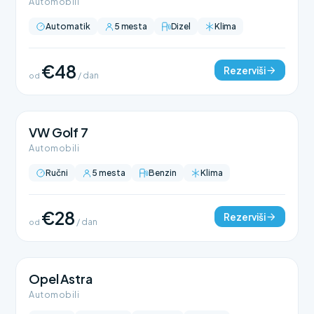
Automobili
Automatik
5 mesta
Dizel
Klima
€48
Rezerviši
od
/ dan
VW Golf 7
Automobili
Ručni
5 mesta
Benzin
Klima
€28
Rezerviši
od
/ dan
Opel Astra
Automobili