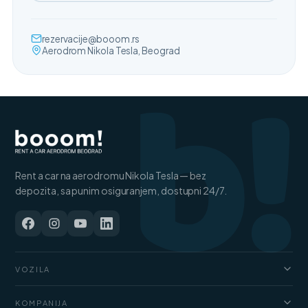
b!
rezervacije@booom.rs
Aerodrom Nikola Tesla, Beograd
Rent a car na aerodromu Nikola Tesla — bez
depozita, sa punim osiguranjem, dostupni 24/7.
VOZILA
Automobili
KOMPANIJA