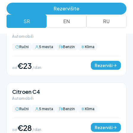
Rezervišite
SR
EN
RU
Citroen C3
Automobili
Ručni
5 mesta
Benzin
Klima
€23
Rezerviši
od
/ dan
Citroen C4
Automobili
Ručni
5 mesta
Benzin
Klima
€28
Rezerviši
od
/ dan