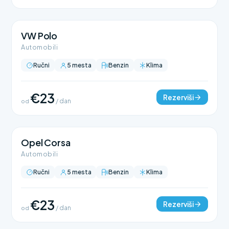
VW Polo
Automobili
Ručni
5 mesta
Benzin
Klima
€23
Rezerviši
od
/ dan
Opel Corsa
Automobili
Ručni
5 mesta
Benzin
Klima
€23
Rezerviši
od
/ dan