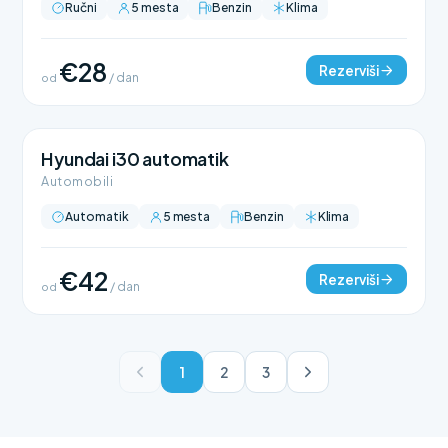
Ručni
5 mesta
Benzin
Klima
€28
Rezerviši
od
/ dan
Hyundai i30 automatik
Automobili
Automatik
5 mesta
Benzin
Klima
€42
Rezerviši
od
/ dan
1
2
3