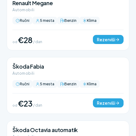
Renault Megane
Automobili
Ručni
5 mesta
Benzin
Klima
€28
Rezerviši
od
/ dan
Škoda Fabia
Automobili
Ručni
5 mesta
Benzin
Klima
€23
Rezerviši
od
/ dan
Škoda Octavia automatik