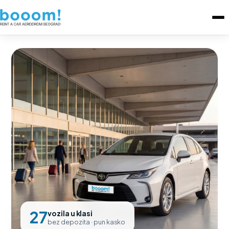
27
vozila u klasi
bez depozita · pun kasko