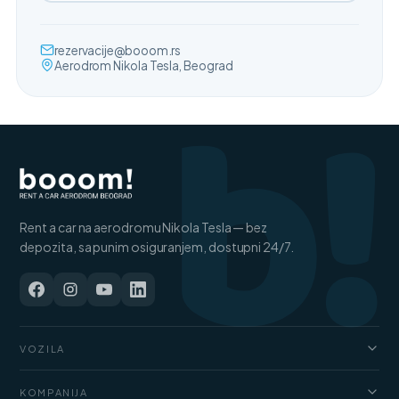
b!
rezervacije@booom.rs
Aerodrom Nikola Tesla, Beograd
Rent a car na aerodromu Nikola Tesla — bez
depozita, sa punim osiguranjem, dostupni 24/7.
VOZILA
Automobili
KOMPANIJA