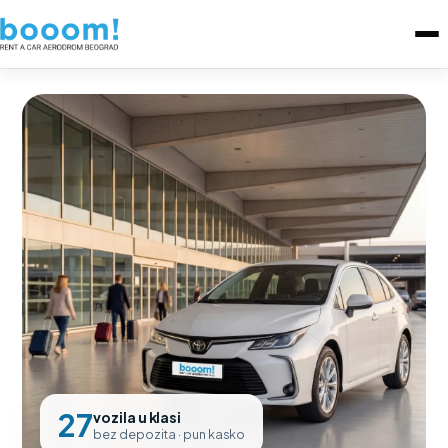
27
vozila u klasi
bez depozita · pun kasko