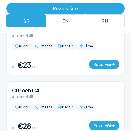
Rezervišite
SR
EN
RU
Citroen C3
Automobili
Ručni
5 mesta
Benzin
Klima
€23
Rezerviši
od
/ dan
Citroen C4
Automobili
Ručni
5 mesta
Benzin
Klima
€28
Rezerviši
od
/ dan