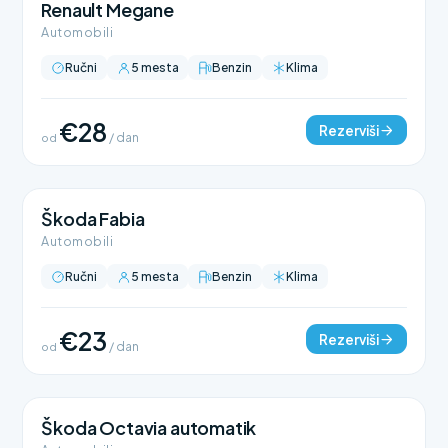
Renault Megane
Automobili
Ručni
5 mesta
Benzin
Klima
€28
Rezerviši
od
/ dan
Škoda Fabia
Automobili
Ručni
5 mesta
Benzin
Klima
€23
Rezerviši
od
/ dan
Škoda Octavia automatik