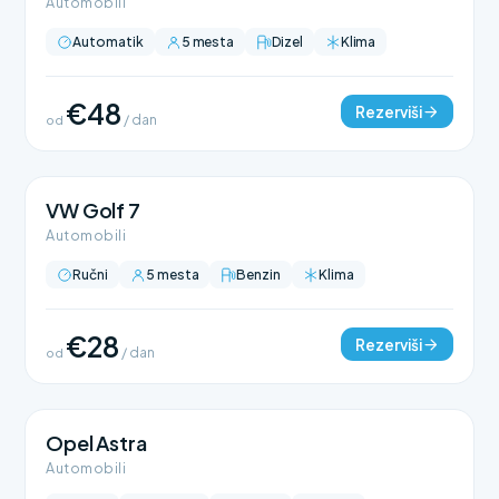
Automobili
Automatik
5 mesta
Dizel
Klima
€48
Rezerviši
od
/ dan
VW Golf 7
Automobili
Ručni
5 mesta
Benzin
Klima
€28
Rezerviši
od
/ dan
Opel Astra
Automobili