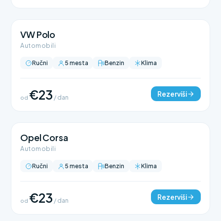
VW Polo
Automobili
Ručni
5 mesta
Benzin
Klima
€23
Rezerviši
od
/ dan
Opel Corsa
Automobili
Ručni
5 mesta
Benzin
Klima
€23
Rezerviši
od
/ dan