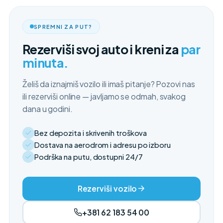
SPREMNI ZA PUT?
Rezerviši svoj auto i kreni za
par
minuta.
Želiš da iznajmiš vozilo ili imaš pitanje? Pozovi nas
ili rezerviši online — javljamo se odmah, svakog
dana u godini.
Bez depozita i skrivenih troškova
Dostava na aerodrom i adresu po izboru
Podrška na putu, dostupni 24/7
Rezerviši vozilo
+381 62 183 54 00