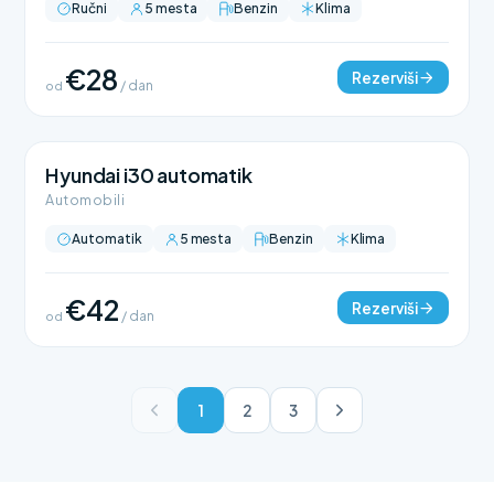
Ručni
5 mesta
Benzin
Klima
€28
Rezerviši
od
/ dan
Hyundai i30 automatik
Automobili
Automatik
5 mesta
Benzin
Klima
€42
Rezerviši
od
/ dan
1
2
3