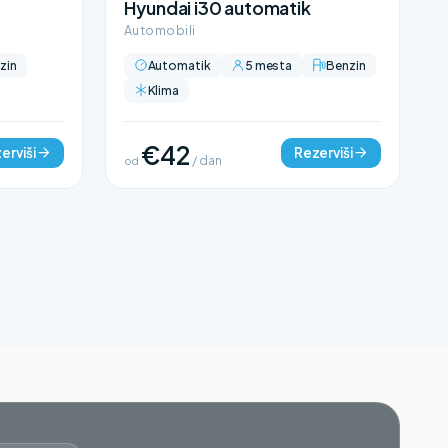
Hyundai i30 automatik
Automobili
zin
Automatik
5 mesta
Benzin
Klima
€42
erviši
Rezerviši
od
/ dan