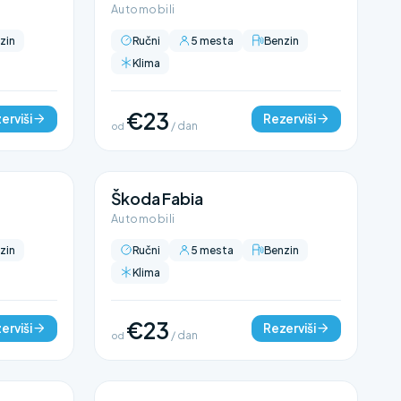
Automobili
zin
Ručni
5 mesta
Benzin
Klima
€23
erviši
Rezerviši
od
/ dan
Škoda Fabia
Automobili
zin
Ručni
5 mesta
Benzin
Klima
€23
erviši
Rezerviši
od
/ dan