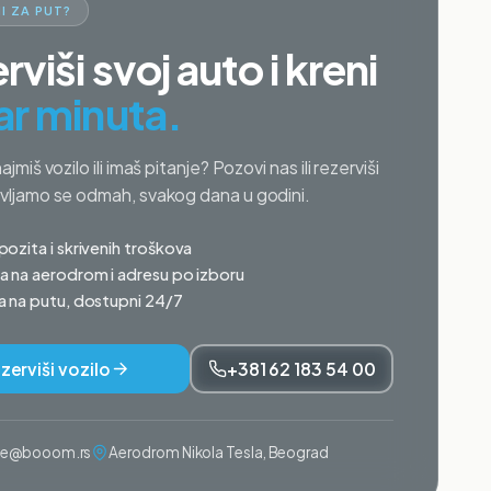
I ZA PUT?
rviši svoj auto i kreni
ar minuta.
najmiš vozilo ili imaš pitanje? Pozovi nas ili rezerviši
avljamo se odmah, svakog dana u godini.
ozita i skrivenih troškova
 na aerodrom i adresu po izboru
 na putu, dostupni 24/7
zerviši vozilo
+381 62 183 54 00
ije@booom.rs
Aerodrom Nikola Tesla, Beograd