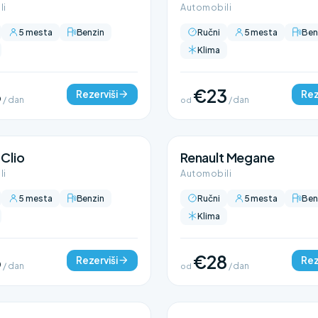
li
Automobili
5 mesta
Benzin
Ručni
5 mesta
Ben
Klima
8
€23
Rezerviši
Rez
/ dan
od
/ dan
 Clio
Renault Megane
li
Automobili
5 mesta
Benzin
Ručni
5 mesta
Ben
Klima
3
€28
Rezerviši
Rez
/ dan
od
/ dan