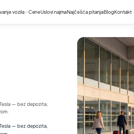
ivanje vozila
Cene
Uslovi najma
Najčešća pitanja
Blog
Kontakt
 Tesla — bez depozita,
žom.
 Tesla — bez depozita,
žom.