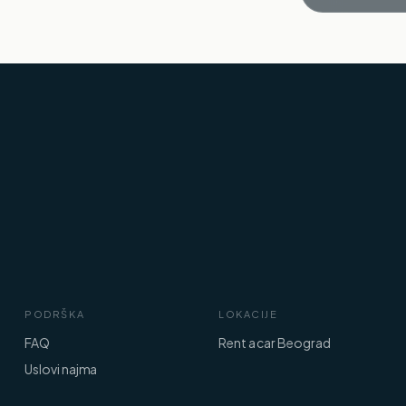
PODRŠKA
LOKACIJE
FAQ
Rent a car Beograd
Uslovi najma