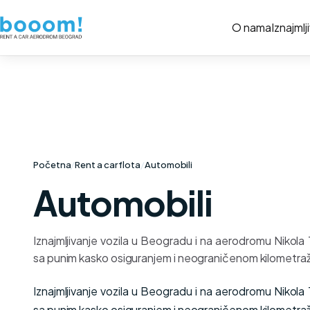
O nama
Iznajmlj
Početna
/
Rent a car flota
/
Automobili
Automobili
Iznajmljivanje vozila u Beogradu i na aerodromu Nikola
sa punim kasko osiguranjem i neograničenom kilometra
Iznajmljivanje vozila u Beogradu i na aerodromu Nikola
sa punim kasko osiguranjem i neograničenom kilometra