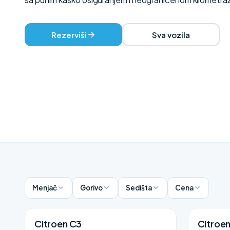
Rezerviši
Sva vozila
Menjač
Gorivo
Sedišta
Cena
Citroen C3
Citroe