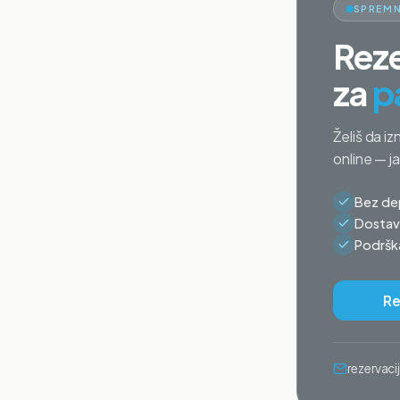
SPREMN
Reze
za
p
Želiš da iz
online — j
Bez dep
Dostava
Podrška
Re
rezervac