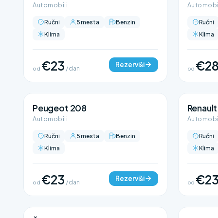
Automobili
Automobi
Ručni
5 mesta
Benzin
Ručni
Klima
Klima
€23
€2
Rezerviši
od
/ dan
od
Peugeot 208
Renault
Automobili
Automobi
Ručni
5 mesta
Benzin
Ručni
Klima
Klima
€23
€2
Rezerviši
od
/ dan
od