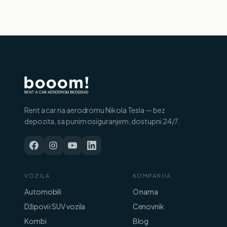
Rent a car na aerodromu Nikola Tesla — bez
depozita, sa punim osiguranjem, dostupni 24/7.
VOZILA
KOMPANIJA
Automobili
O nama
Džipovi i SUV vozila
Cenovnik
Kombi
Blog