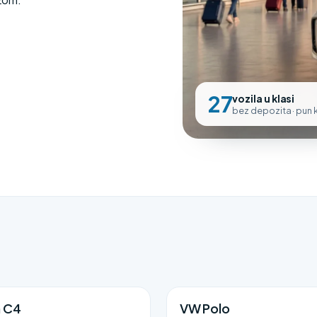
27
vozila u klasi
bez depozita · pun
n C4
VW Polo