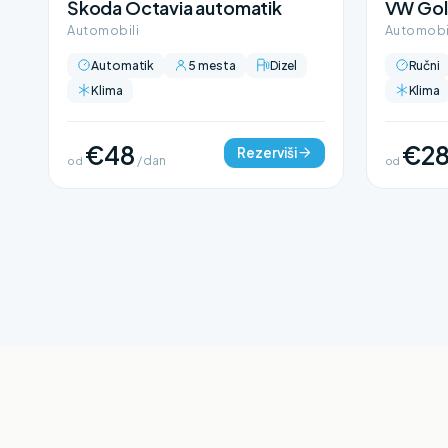
Škoda Octavia automatik
VW Gol
Automobili
Automobi
Automatik
5 mesta
Dizel
Ručni
Klima
Klima
€48
€2
Rezerviši
od
/ dan
od