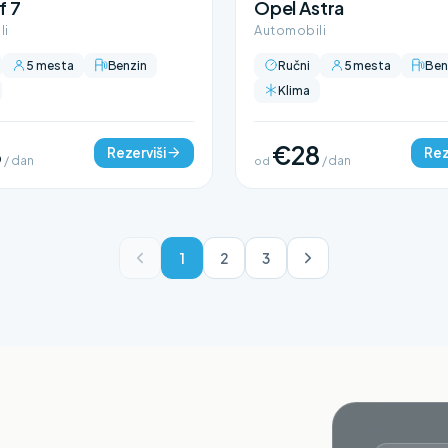
f 7
Opel Astra
li
Automobili
5 mesta
Benzin
Ručni
5 mesta
Ben
Klima
8
€28
Rezerviši
Rez
/ dan
od
/ dan
1
2
3