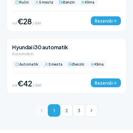
Ručni
5 mesta
Benzin
Klima
€28
Rezerviši
od
/ dan
Hyundai i30 automatik
Automobili
Automatik
5 mesta
Benzin
Klima
€42
Rezerviši
od
/ dan
1
2
3