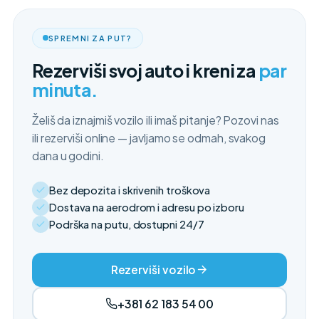
SPREMNI ZA PUT?
Rezerviši svoj auto i kreni za
par
minuta.
Želiš da iznajmiš vozilo ili imaš pitanje? Pozovi nas
ili rezerviši online — javljamo se odmah, svakog
dana u godini.
Bez depozita i skrivenih troškova
Dostava na aerodrom i adresu po izboru
Podrška na putu, dostupni 24/7
Rezerviši vozilo
+381 62 183 54 00