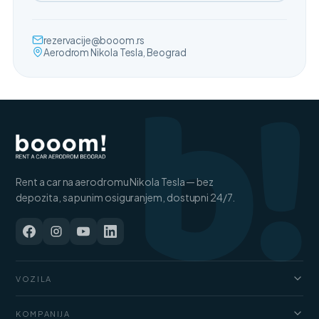
b!
rezervacije@booom.rs
Aerodrom Nikola Tesla, Beograd
Rent a car na aerodromu Nikola Tesla — bez
depozita, sa punim osiguranjem, dostupni 24/7.
VOZILA
Automobili
KOMPANIJA