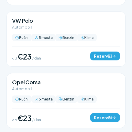
VW Polo
Automobili
Ručni
5 mesta
Benzin
Klima
€23
Rezerviši
od
/ dan
Opel Corsa
Automobili
Ručni
5 mesta
Benzin
Klima
€23
Rezerviši
od
/ dan