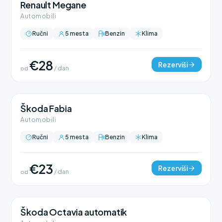
Renault Megane
Automobili
Ručni
5 mesta
Benzin
Klima
€28
Rezerviši
od
/ dan
Škoda Fabia
Automobili
Ručni
5 mesta
Benzin
Klima
€23
Rezerviši
od
/ dan
Škoda Octavia automatik