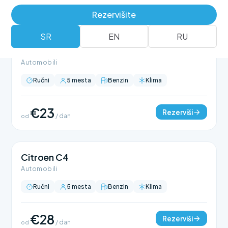
Rezervišite
SR
EN
RU
Citroen C3
Automobili
Ručni
5 mesta
Benzin
Klima
€23
Rezerviši
od
/ dan
Citroen C4
Automobili
Ručni
5 mesta
Benzin
Klima
€28
Rezerviši
od
/ dan