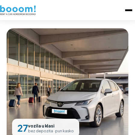
27
vozila u klasi
bez depozita · pun kasko