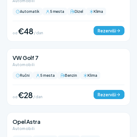
Automobili
Automatik
5 mesta
Dizel
Klima
€48
Rezerviši
od
/ dan
VW Golf 7
Automobili
Ručni
5 mesta
Benzin
Klima
€28
Rezerviši
od
/ dan
Opel Astra
Automobili