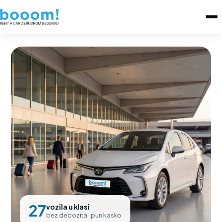
27
vozila u klasi
bez depozita · pun kasko