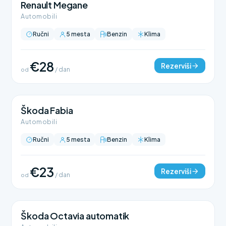
Renault Megane
Automobili
Ručni
5 mesta
Benzin
Klima
€28
Rezerviši
od
/ dan
Škoda Fabia
Automobili
Ručni
5 mesta
Benzin
Klima
€23
Rezerviši
od
/ dan
Škoda Octavia automatik