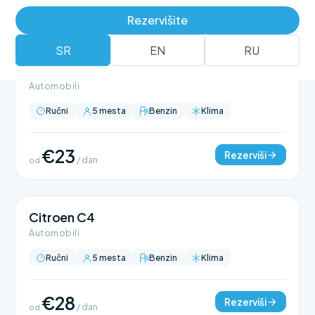
Rezervišite
SR
EN
RU
Citroen C3
Automobili
Ručni
5 mesta
Benzin
Klima
€23
Rezerviši
od
/ dan
Citroen C4
Automobili
Ručni
5 mesta
Benzin
Klima
€28
Rezerviši
od
/ dan