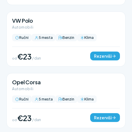
VW Polo
Automobili
Ručni
5 mesta
Benzin
Klima
€23
Rezerviši
od
/ dan
Opel Corsa
Automobili
Ručni
5 mesta
Benzin
Klima
€23
Rezerviši
od
/ dan