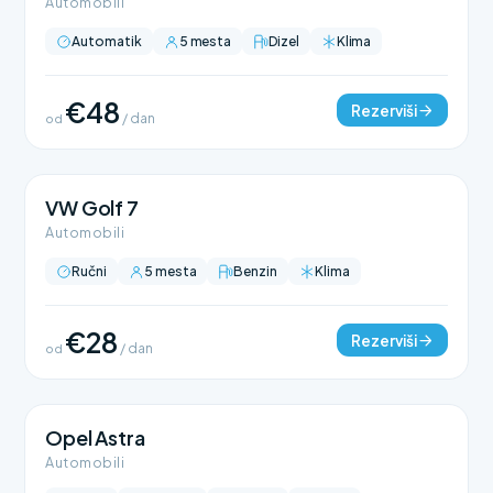
Automobili
Automatik
5 mesta
Dizel
Klima
€48
Rezerviši
od
/ dan
VW Golf 7
Automobili
Ručni
5 mesta
Benzin
Klima
€28
Rezerviši
od
/ dan
Opel Astra
Automobili