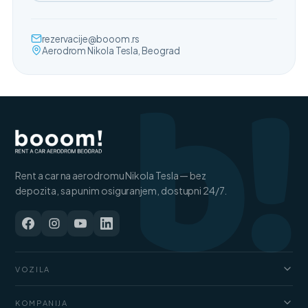
b!
rezervacije@booom.rs
Aerodrom Nikola Tesla, Beograd
Rent a car na aerodromu Nikola Tesla — bez
depozita, sa punim osiguranjem, dostupni 24/7.
VOZILA
Automobili
KOMPANIJA