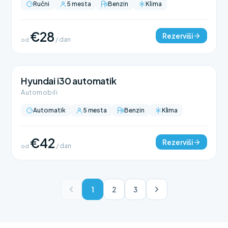
Ručni
5 mesta
Benzin
Klima
€28
Rezerviši
od
/ dan
Hyundai i30 automatik
Automobili
Automatik
5 mesta
Benzin
Klima
€42
Rezerviši
od
/ dan
1
2
3