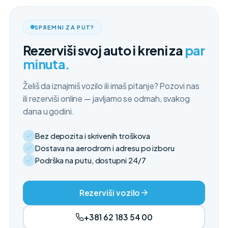
SPREMNI ZA PUT?
Rezerviši svoj auto i kreni za
par
minuta.
Želiš da iznajmiš vozilo ili imaš pitanje? Pozovi nas
ili rezerviši online — javljamo se odmah, svakog
dana u godini.
Bez depozita i skrivenih troškova
Dostava na aerodrom i adresu po izboru
Podrška na putu, dostupni 24/7
Rezerviši vozilo
+381 62 183 54 00