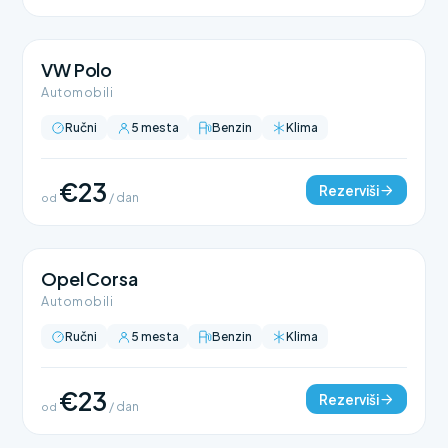
VW Polo
Automobili
Ručni
5 mesta
Benzin
Klima
€23
Rezerviši
od
/ dan
Opel Corsa
Automobili
Ručni
5 mesta
Benzin
Klima
€23
Rezerviši
od
/ dan