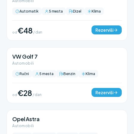
Automobili
Automatik
5 mesta
Dizel
Klima
€48
Rezerviši
od
/ dan
VW Golf 7
Automobili
Ručni
5 mesta
Benzin
Klima
€28
Rezerviši
od
/ dan
Opel Astra
Automobili