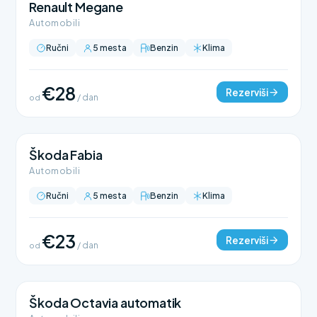
Renault Megane
Automobili
Ručni
5 mesta
Benzin
Klima
€28
Rezerviši
od
/ dan
Škoda Fabia
Automobili
Ručni
5 mesta
Benzin
Klima
€23
Rezerviši
od
/ dan
Škoda Octavia automatik