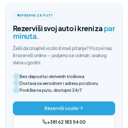
SPREMNI ZA PUT?
Rezerviši svoj auto i kreni za
par
minuta.
Želiš da iznajmiš vozilo ili imaš pitanje? Pozovi nas
ili rezerviši online — javljamo se odmah, svakog
dana u godini.
Bez depozita i skrivenih troškova
Dostava na aerodrom i adresu po izboru
Podrška na putu, dostupni 24/7
Rezerviši vozilo
+381 62 183 54 00