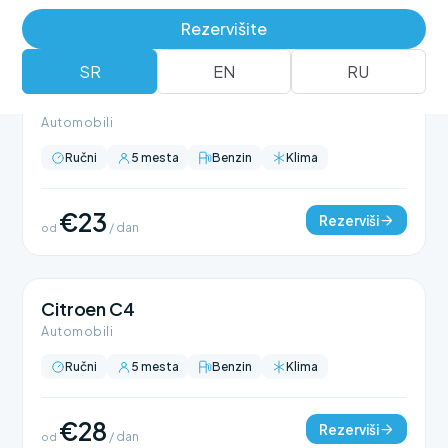
Rezervišite
SR
EN
RU
Citroen C3
Automobili
Ručni
5 mesta
Benzin
Klima
€23
Rezerviši
od
/ dan
Citroen C4
Automobili
Ručni
5 mesta
Benzin
Klima
€28
Rezerviši
od
/ dan