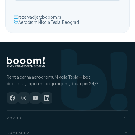
b!
rezervacije@booom.rs
Aerodrom Nikola Tesla, Beograd
Rent a car na aerodromu Nikola Tesla — bez
depozita, sa punim osiguranjem, dostupni 24/7.
VOZILA
Automobili
KOMPANIJA