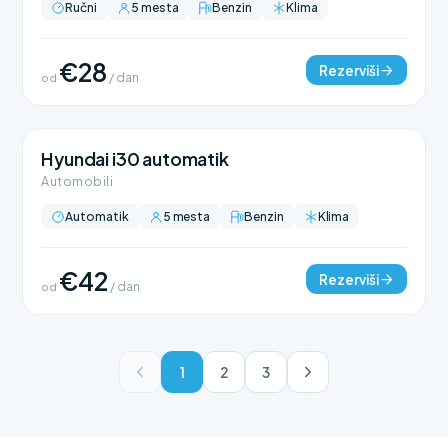
Ručni
5 mesta
Benzin
Klima
€28
Rezerviši
od
/ dan
Hyundai i30 automatik
Automobili
Automatik
5 mesta
Benzin
Klima
€42
Rezerviši
od
/ dan
1
2
3