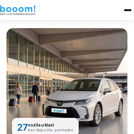
27
vozila u klasi
bez depozita · pun kasko