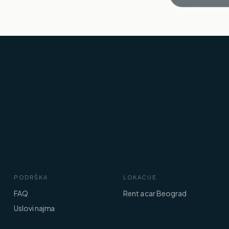
PODRŠKA
LOKACIJE
FAQ
Rent a car Beograd
Uslovi najma