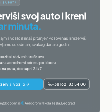
I ZA PUT?
rviši svoj auto i kreni
ar minuta.
najmiš vozilo ili imaš pitanje? Pozovi nas ili rezerviši
avljamo se odmah, svakog dana u godini.
ozita i skrivenih troškova
 na aerodrom i adresu po izboru
 na putu, dostupni 24/7
zerviši vozilo
+381 62 183 54 00
ije@booom.rs
Aerodrom Nikola Tesla, Beograd