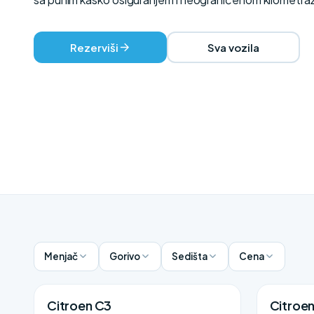
Rezerviši
Sva vozila
Menjač
Gorivo
Sedišta
Cena
Citroen C3
Citroe