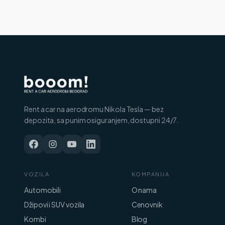
Rent a car na aerodromu Nikola Tesla — bez
depozita, sa punim osiguranjem, dostupni 24/7.
VOZILA
KOMPANIJA
Automobili
O nama
Džipovi i SUV vozila
Cenovnik
Kombi
Blog