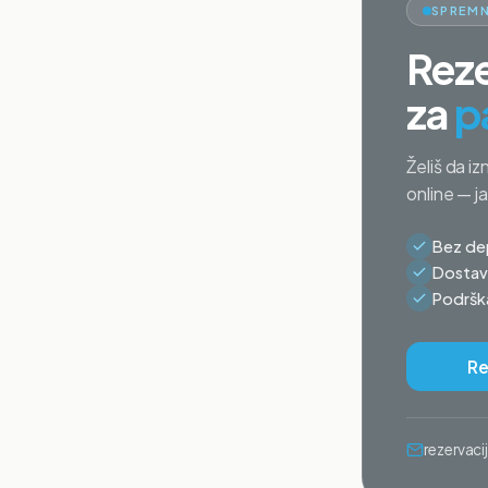
SPREMN
Reze
za
p
Želiš da iz
online — j
Bez dep
Dostava
Podrška
Re
rezervac