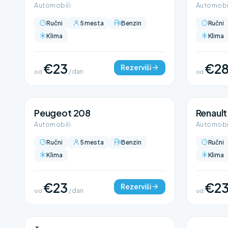
Automobili
Automobi
Ručni
5 mesta
Benzin
Ručni
Klima
Klima
€23
€2
Rezerviši
od
/ dan
od
Peugeot 208
Renault
Automobili
Automobi
Ručni
5 mesta
Benzin
Ručni
Klima
Klima
€23
€2
Rezerviši
od
/ dan
od