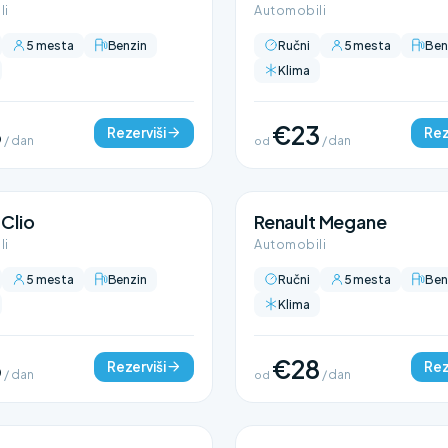
li
Automobili
5 mesta
Benzin
Ručni
5 mesta
Ben
Klima
8
€23
Rezerviši
Rez
/ dan
od
/ dan
 Clio
Renault Megane
li
Automobili
5 mesta
Benzin
Ručni
5 mesta
Ben
Klima
3
€28
Rezerviši
Rez
/ dan
od
/ dan