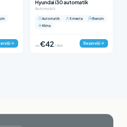
Hyundai i30 automatik
Automobili
zin
Automatik
5 mesta
Benzin
Klima
€42
erviši
Rezerviši
od
/ dan