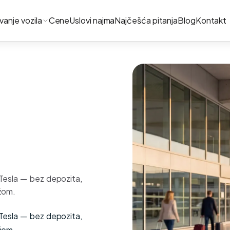
ivanje vozila
Cene
Uslovi najma
Najčešća pitanja
Blog
Kontakt
 Tesla — bez depozita,
žom.
 Tesla — bez depozita,
žom.