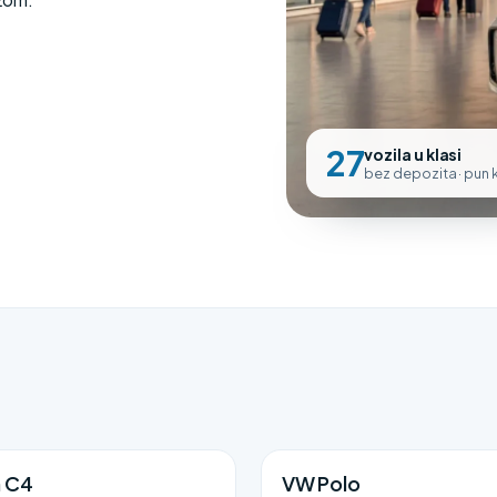
27
vozila u klasi
bez depozita · pun
n C4
VW Polo