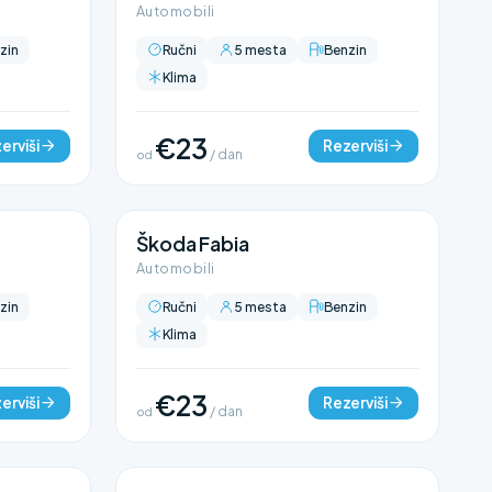
Automobili
zin
Ručni
5 mesta
Benzin
Klima
€23
erviši
Rezerviši
od
/ dan
Škoda Fabia
Automobili
zin
Ručni
5 mesta
Benzin
Klima
€23
erviši
Rezerviši
od
/ dan