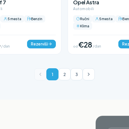
f 7
Opel Astra
li
Automobili
5 mesta
Benzin
Ručni
5 mesta
Ben
Klima
8
€28
Rezerviši
Rez
/ dan
od
/ dan
1
2
3