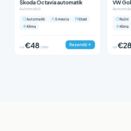
Škoda Octavia automatik
VW Gol
Automobili
Automobi
Automatik
5 mesta
Dizel
Ručni
Klima
Klima
€48
€2
Rezerviši
od
/ dan
od