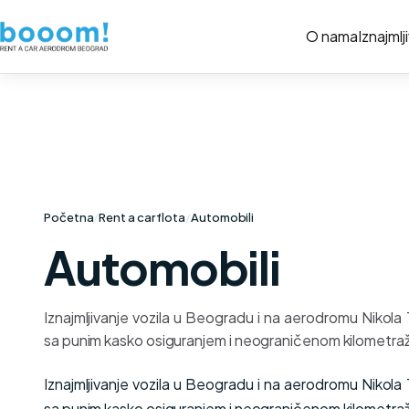
O nama
Iznajmlj
Početna
/
Rent a car flota
/
Automobili
Automobili
Iznajmljivanje vozila u Beogradu i na aerodromu Nikola
sa punim kasko osiguranjem i neograničenom kilometra
Iznajmljivanje vozila u Beogradu i na aerodromu Nikola
sa punim kasko osiguranjem i neograničenom kilometra