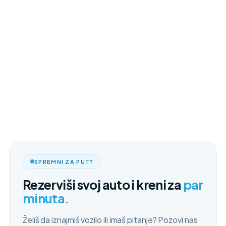
SPREMNI ZA PUT?
Rezerviši svoj auto i kreni za
par
minuta.
Želiš da iznajmiš vozilo ili imaš pitanje? Pozovi nas