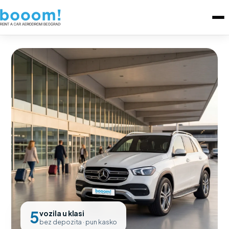
5
vozila u klasi
bez depozita · pun kasko