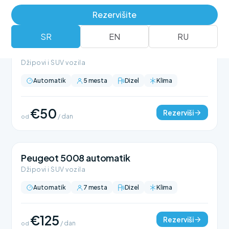
Rezervišite
SR
EN
RU
BMW X1 automatik
Džipovi i SUV vozila
Automatik
5 mesta
Dizel
Klima
€50
Rezerviši
od
/ dan
Peugeot 5008 automatik
Džipovi i SUV vozila
Automatik
7 mesta
Dizel
Klima
€125
Rezerviši
od
/ dan