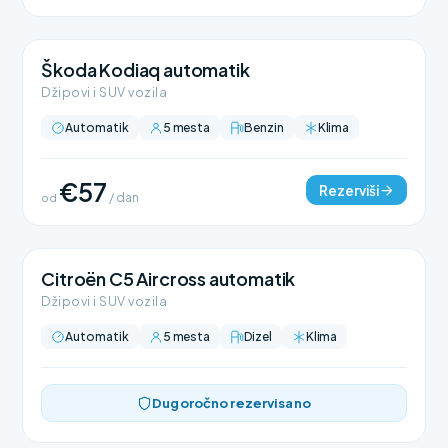
Škoda Kodiaq automatik
Džipovi i SUV vozila
Automatik
5 mesta
Benzin
Klima
€57
Rezerviši
od
/ dan
Citroën C5 Aircross automatik
Džipovi i SUV vozila
Automatik
5 mesta
Dizel
Klima
Dugoročno rezervisano