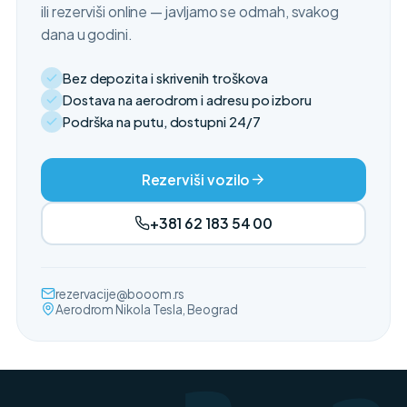
ili rezerviši online — javljamo se odmah, svakog
dana u godini.
Bez depozita i skrivenih troškova
Dostava na aerodrom i adresu po izboru
Podrška na putu, dostupni 24/7
Rezerviši vozilo
+381 62 183 54 00
rezervacije@booom.rs
Aerodrom Nikola Tesla, Beograd