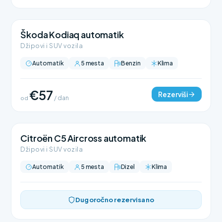
Škoda Kodiaq automatik
Džipovi i SUV vozila
Automatik
5 mesta
Benzin
Klima
€57
Rezerviši
od
/ dan
Citroën C5 Aircross automatik
Džipovi i SUV vozila
Automatik
5 mesta
Dizel
Klima
Dugoročno rezervisano