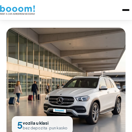
5
vozila u klasi
bez depozita · pun kasko