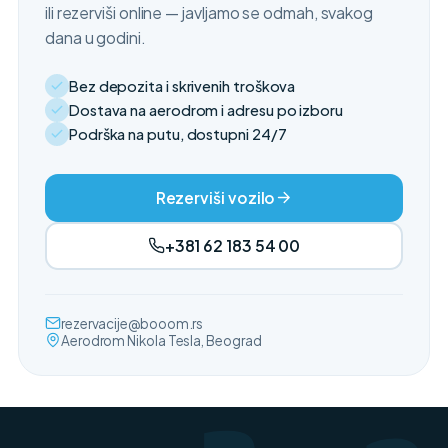
ili rezerviši online — javljamo se odmah, svakog
dana u godini.
Bez depozita i skrivenih troškova
Dostava na aerodrom i adresu po izboru
Podrška na putu, dostupni 24/7
Rezerviši vozilo
+381 62 183 54 00
rezervacije@booom.rs
Aerodrom Nikola Tesla, Beograd