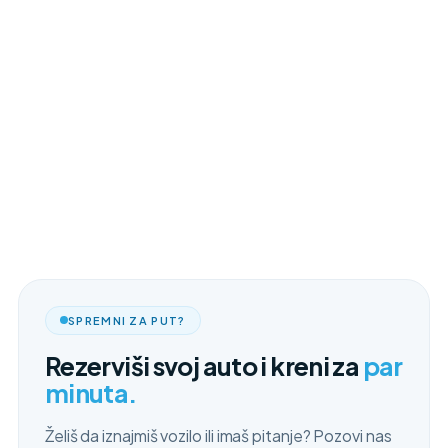
SPREMNI ZA PUT?
Rezerviši svoj auto i kreni za
par
minuta.
Želiš da iznajmiš vozilo ili imaš pitanje? Pozovi nas