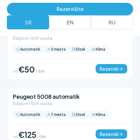
Rezervišite
SR
EN
RU
BMW X1 automatik
Džipovi i SUV vozila
Automatik
5 mesta
Dizel
Klima
€50
Rezerviši
od
/ dan
Peugeot 5008 automatik
Džipovi i SUV vozila
Automatik
7 mesta
Dizel
Klima
€125
Rezerviši
od
/ dan