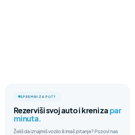
SPREMNI ZA PUT?
Rezerviši svoj auto i kreni za
par
minuta.
Želiš da iznajmiš vozilo ili imaš pitanje? Pozovi nas