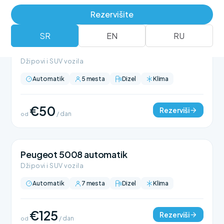
Rezervišite
SR
EN
RU
BMW X1 automatik
Džipovi i SUV vozila
Automatik
5 mesta
Dizel
Klima
€50
Rezerviši
od
/ dan
Peugeot 5008 automatik
Džipovi i SUV vozila
Automatik
7 mesta
Dizel
Klima
€125
Rezerviši
od
/ dan