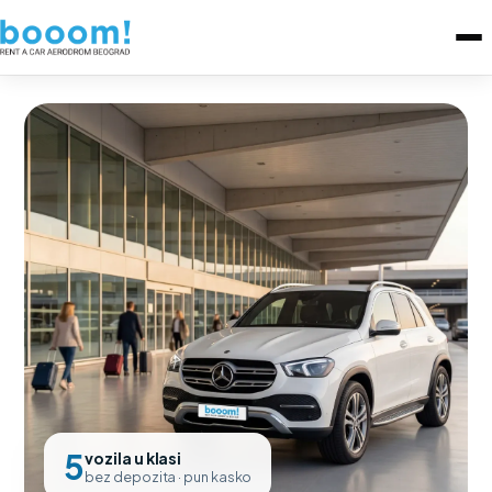
5
vozila u klasi
bez depozita · pun kasko