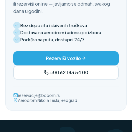
ili rezerviši online — javljamo se odmah, svakog
dana u godini.
Bez depozita i skrivenih troškova
Dostava na aerodrom i adresu po izboru
Podrška na putu, dostupni 24/7
Rezerviši vozilo
+381 62 183 54 00
rezervacije@booom.rs
Aerodrom Nikola Tesla, Beograd