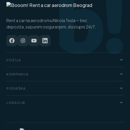
b!
Rent a car na aerodromu Nikola Tesla — bez
depozita, sa punim osiguranjem, dostupni 24/7.
VOZILA
Automobili
KOMPANIJA
Džipovi i SUV vozila
O nama
Kombi
PODRŠKA
Cenovnik
Luksuzni automobili
FAQ
Blog
LOKACIJE
Teretni kombiji
Uslovi najma
Kontakt
Rent a car Beograd