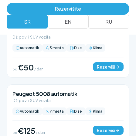
Rezervišite
SR
EN
RU
BMW X1 automatik
Džipovi i SUV vozila
Automatik
5 mesta
Dizel
Klima
€50
Rezerviši
od
/ dan
Peugeot 5008 automatik
Džipovi i SUV vozila
Automatik
7 mesta
Dizel
Klima
€125
Rezerviši
od
/ dan