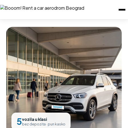
5
vozila u klasi
bez depozita · pun kasko