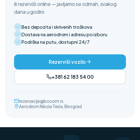
ili rezerviši online — javljamo se odmah, svakog
dana u godini.
Bez depozita i skrivenih troškova
Dostava na aerodrom i adresu po izboru
Podrška na putu, dostupni 24/7
Rezerviši vozilo
+381 62 183 54 00
rezervacije@booom.rs
Aerodrom Nikola Tesla, Beograd