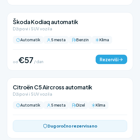
Škoda Kodiaq automatik
Džipovi i SUV vozila
Automatik
5 mesta
Benzin
Klima
€57
Rezerviši
od
/ dan
Citroën C5 Aircross automatik
Džipovi i SUV vozila
Automatik
5 mesta
Dizel
Klima
Dugoročno rezervisano