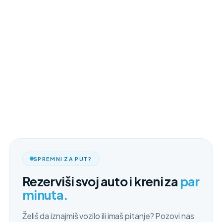
SPREMNI ZA PUT?
Rezerviši svoj auto i kreni za
par
minuta.
Želiš da iznajmiš vozilo ili imaš pitanje? Pozovi nas