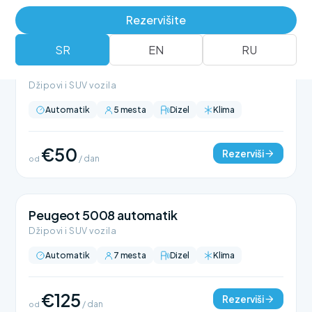
Rezervišite
SR
EN
RU
BMW X1 automatik
Džipovi i SUV vozila
Automatik
5 mesta
Dizel
Klima
€50
Rezerviši
od
/ dan
Peugeot 5008 automatik
Džipovi i SUV vozila
Automatik
7 mesta
Dizel
Klima
€125
Rezerviši
od
/ dan