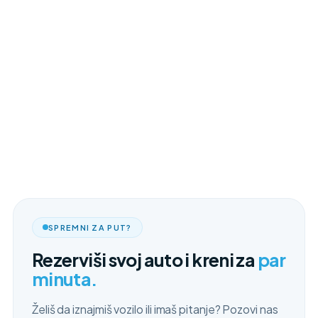
SPREMNI ZA PUT?
Rezerviši svoj auto i kreni za
par
minuta.
Želiš da iznajmiš vozilo ili imaš pitanje? Pozovi nas