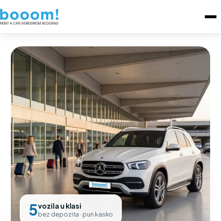
5
vozila u klasi
bez depozita · pun kasko