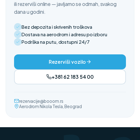
ili rezerviši online — javljamo se odmah, svakog
dana u godini.
Bez depozita i skrivenih troškova
Dostava na aerodrom i adresu po izboru
Podrška na putu, dostupni 24/7
Rezerviši vozilo
+381 62 183 54 00
rezervacije@booom.rs
Aerodrom Nikola Tesla, Beograd