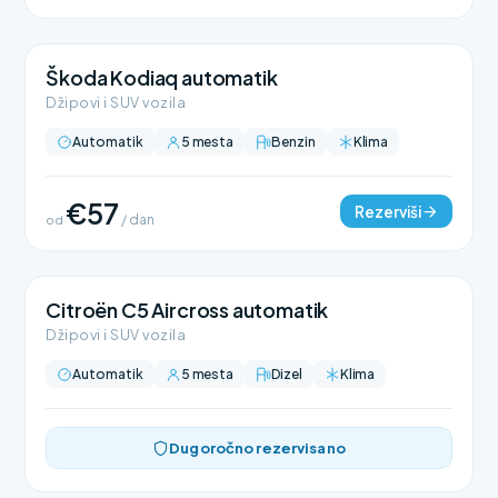
Škoda Kodiaq automatik
Džipovi i SUV vozila
Automatik
5 mesta
Benzin
Klima
€57
Rezerviši
od
/ dan
Citroën C5 Aircross automatik
Džipovi i SUV vozila
Automatik
5 mesta
Dizel
Klima
Dugoročno rezervisano