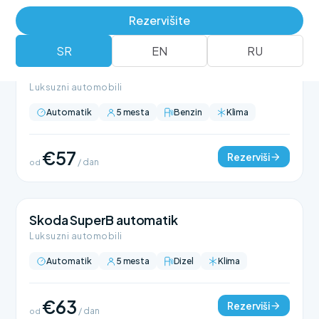
Rezervišite
SR
EN
RU
BMW 318 automatik
Luksuzni automobili
Automatik
5 mesta
Benzin
Klima
€57
Rezerviši
od
/ dan
Skoda SuperB automatik
Luksuzni automobili
Automatik
5 mesta
Dizel
Klima
€63
Rezerviši
od
/ dan