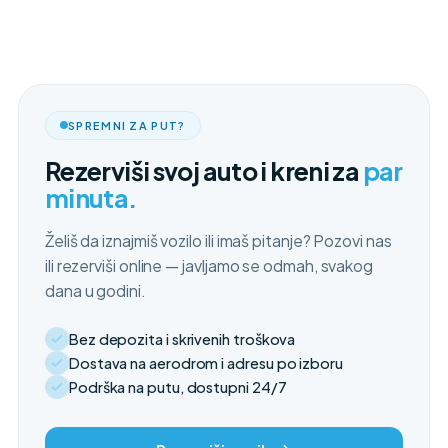
SPREMNI ZA PUT?
Rezerviši svoj auto i kreni za
par
minuta.
Želiš da iznajmiš vozilo ili imaš pitanje? Pozovi nas
ili rezerviši online — javljamo se odmah, svakog
dana u godini.
Bez depozita i skrivenih troškova
Dostava na aerodrom i adresu po izboru
Podrška na putu, dostupni 24/7