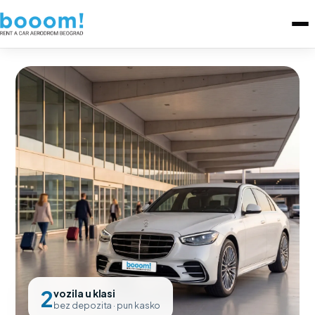
2
vozila u klasi
bez depozita · pun kasko