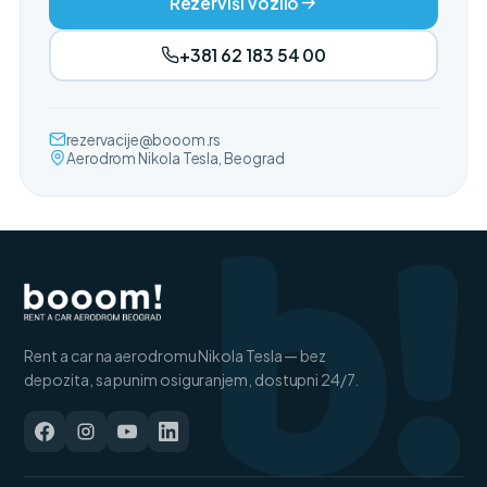
Rezerviši vozilo
+381 62 183 54 00
b!
rezervacije@booom.rs
Aerodrom Nikola Tesla, Beograd
Rent a car na aerodromu Nikola Tesla — bez
depozita, sa punim osiguranjem, dostupni 24/7.