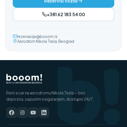
Rezerviši vozilo
+381 62 183 54 00
b!
rezervacije@booom.rs
Aerodrom Nikola Tesla, Beograd
Rent a car na aerodromu Nikola Tesla — bez
depozita, sa punim osiguranjem, dostupni 24/7.