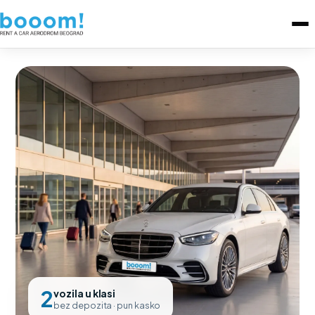
2
vozila u klasi
bez depozita · pun kasko