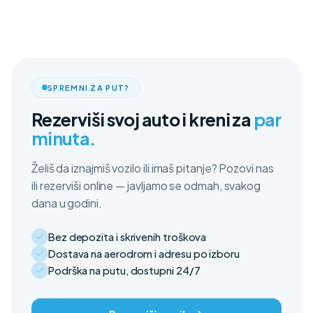
SPREMNI ZA PUT?
Rezerviši svoj auto i kreni za
par
minuta.
Želiš da iznajmiš vozilo ili imaš pitanje? Pozovi nas
ili rezerviši online — javljamo se odmah, svakog
dana u godini.
Bez depozita i skrivenih troškova
Dostava na aerodrom i adresu po izboru
Podrška na putu, dostupni 24/7