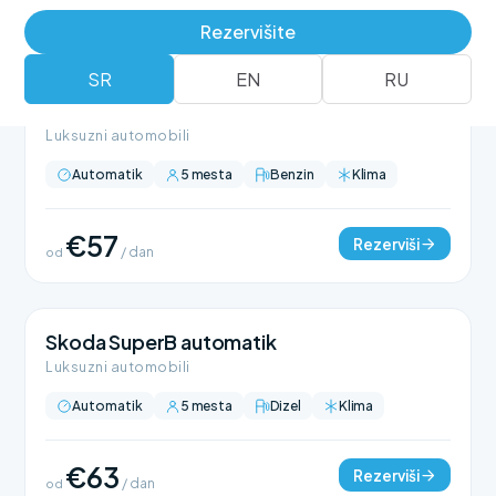
Rezervišite
SR
EN
RU
BMW 318 automatik
Luksuzni automobili
Automatik
5 mesta
Benzin
Klima
€57
Rezerviši
od
/ dan
Skoda SuperB automatik
Luksuzni automobili
Automatik
5 mesta
Dizel
Klima
€63
Rezerviši
od
/ dan