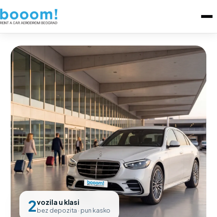
2
vozila u klasi
bez depozita · pun kasko