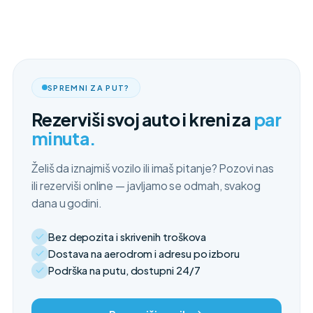
SPREMNI ZA PUT?
Rezerviši svoj auto i kreni za
par
minuta.
Želiš da iznajmiš vozilo ili imaš pitanje? Pozovi nas
ili rezerviši online — javljamo se odmah, svakog
dana u godini.
Bez depozita i skrivenih troškova
Dostava na aerodrom i adresu po izboru
Podrška na putu, dostupni 24/7