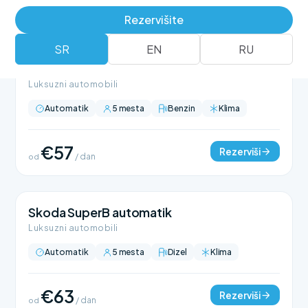
Rezervišite
SR
EN
RU
BMW 318 automatik
Luksuzni automobili
Automatik
5 mesta
Benzin
Klima
€57
Rezerviši
od
/ dan
Skoda SuperB automatik
Luksuzni automobili
Automatik
5 mesta
Dizel
Klima
€63
Rezerviši
od
/ dan