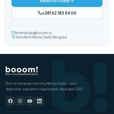
Rezerviši vozilo
+381 62 183 54 00
b!
rezervacije@booom.rs
Aerodrom Nikola Tesla, Beograd
Rent a car na aerodromu Nikola Tesla — bez
depozita, sa punim osiguranjem, dostupni 24/7.