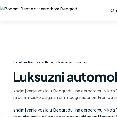
O 
Početna
/
Rent a car flota
/
Luksuzni automobili
Luksuzni automob
Iznajmljivanje vozila u Beogradu i na aerodromu Nikola
sa punim kasko osiguranjem i neograničenom kilometra
Iznajmljivanje vozila u Beogradu i na aerodromu Nikola
sa punim kasko osiguranjem i neograničenom kilometra