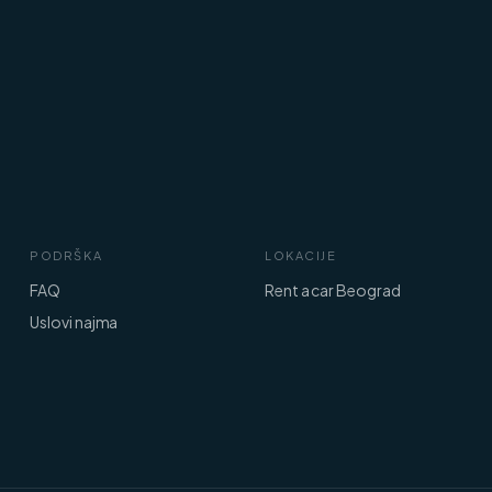
PODRŠKA
LOKACIJE
FAQ
Rent a car Beograd
Uslovi najma