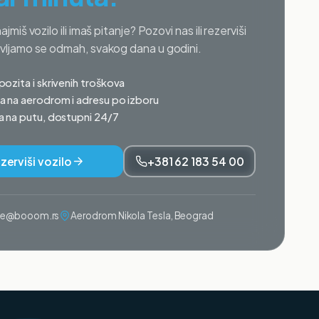
najmiš vozilo ili imaš pitanje? Pozovi nas ili rezerviši
avljamo se odmah, svakog dana u godini.
ozita i skrivenih troškova
 na aerodrom i adresu po izboru
 na putu, dostupni 24/7
zerviši vozilo
+381 62 183 54 00
ije@booom.rs
Aerodrom Nikola Tesla, Beograd