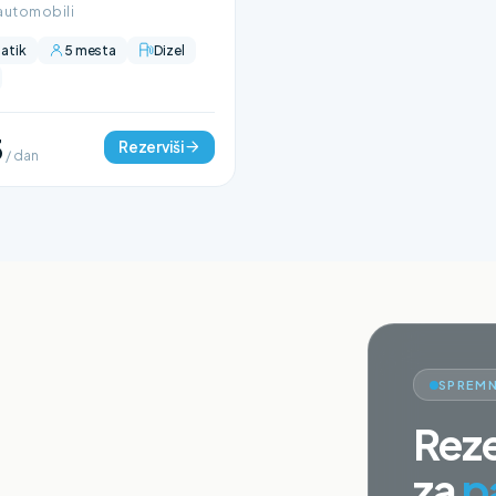
automobili
atik
5 mesta
Dizel
3
Rezerviši
/ dan
SPREMN
Reze
za
p