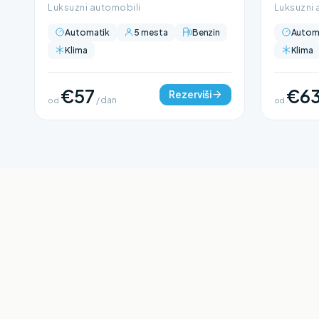
Luksuzni automobili
Luksuzni 
Automatik
5 mesta
Benzin
Autom
Klima
Klima
€57
€6
Rezerviši
od
/ dan
od