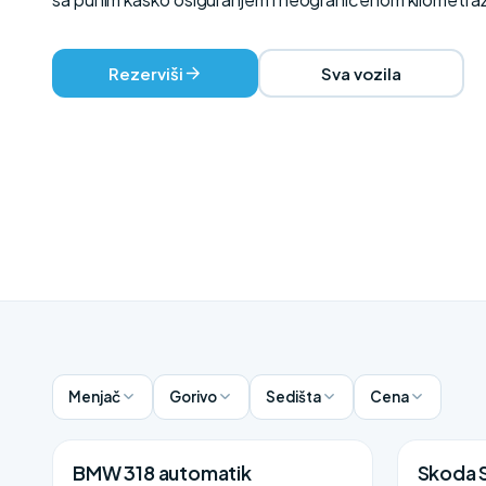
Rezerviši
Sva vozila
Menjač
Gorivo
Sedišta
Cena
BMW 318 automatik
Skoda 