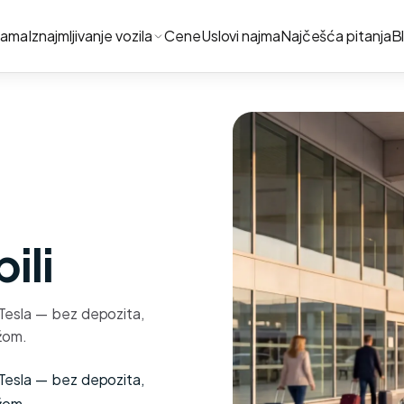
nama
Iznajmljivanje vozila
Cene
Uslovi najma
Najčešća pitanja
B
ili
 Tesla — bez depozita,
žom.
 Tesla — bez depozita,
žom.