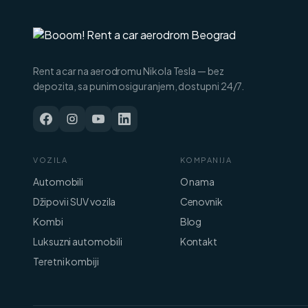
Rent a car na aerodromu Nikola Tesla — bez
depozita, sa punim osiguranjem, dostupni 24/7.
VOZILA
KOMPANIJA
Automobili
O nama
Džipovi i SUV vozila
Cenovnik
Kombi
Blog
Luksuzni automobili
Kontakt
Teretni kombiji