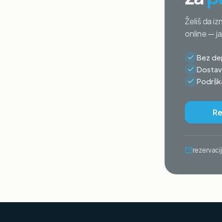
Želiš da iz
online — j
Bez dep
Dostava
Podrška
Re
rezervac