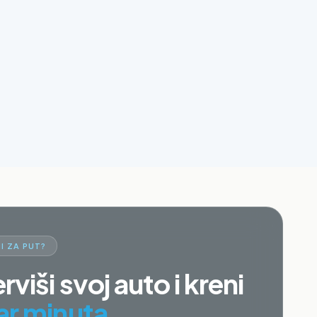
I ZA PUT?
rviši svoj auto i kreni
ar minuta.