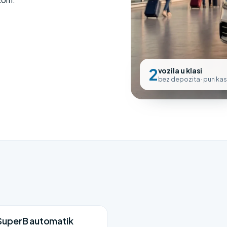
2
vozila u klasi
bez depozita · pun ka
SuperB automatik