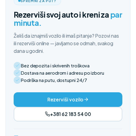
SPREMNI ZA PUT?
Rezerviši svoj auto i kreni za
par
minuta.
Želiš da iznajmiš vozilo ili imaš pitanje? Pozovi nas
ili rezerviši online — javljamo se odmah, svakog
dana u godini.
Bez depozita i skrivenih troškova
Dostava na aerodrom i adresu po izboru
Podrška na putu, dostupni 24/7
Rezerviši vozilo
+381 62 183 54 00