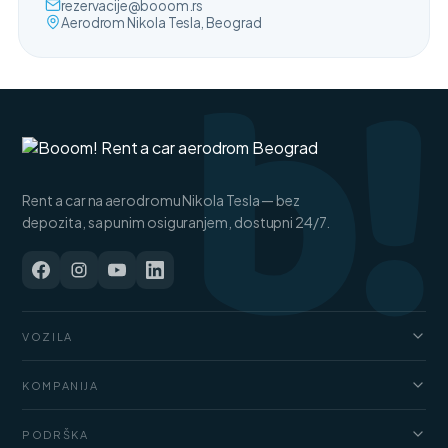
b!
rezervacije@booom.rs
Aerodrom Nikola Tesla, Beograd
Rent a car na aerodromu Nikola Tesla — bez
depozita, sa punim osiguranjem, dostupni 24/7.
VOZILA
Automobili
KOMPANIJA
Džipovi i SUV vozila
O nama
Kombi
PODRŠKA