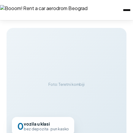
Foto: Teretni kombiji
0
vozila u klasi
bez depozita · pun kasko