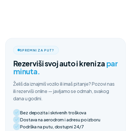
SPREMNI ZA PUT?
Rezerviši svoj auto i kreni za
par
minuta.
Želiš da iznajmiš vozilo ili imaš pitanje? Pozovi nas
ili rezerviši online — javljamo se odmah, svakog
dana u godini.
Bez depozita i skrivenih troškova
Dostava na aerodrom i adresu po izboru
Podrška na putu, dostupni 24/7