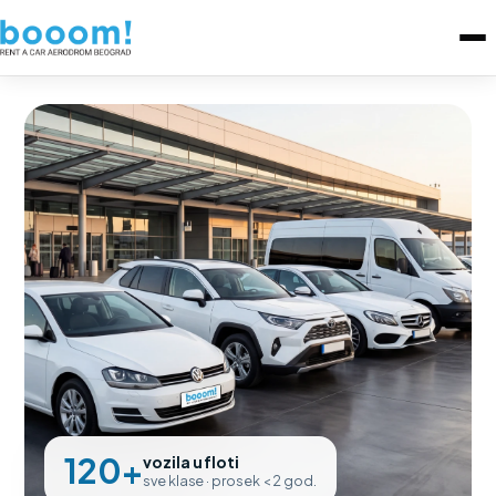
120+
vozila u floti
sve klase · prosek < 2 god.