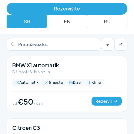
Rezerviši
Rent a car flota
Rezervišite
SR
EN
RU
BMW X1 automatik
Džipovi i SUV vozila
Automatik
5 mesta
Dizel
Klima
€50
Rezerviši
od
/ dan
Citroen C3