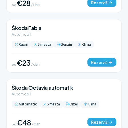
€28
Rezerviši
od
/ dan
Škoda Fabia
Automobili
Ručni
5 mesta
Benzin
Klima
€23
Rezerviši
od
/ dan
Škoda Octavia automatik
Automobili
Automatik
5 mesta
Dizel
Klima
€48
Rezerviši
od
/ dan