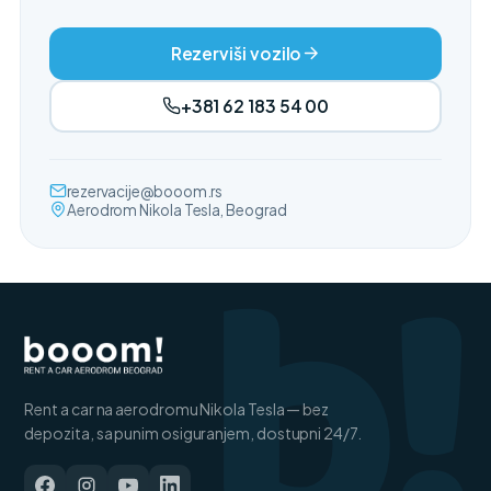
Rezerviši vozilo
+381 62 183 54 00
b!
rezervacije@booom.rs
Aerodrom Nikola Tesla, Beograd
Rent a car na aerodromu Nikola Tesla — bez
depozita, sa punim osiguranjem, dostupni 24/7.