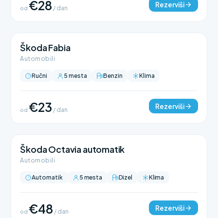
€28
Rezerviši
od
/ dan
Škoda Fabia
Automobili
Ručni
5 mesta
Benzin
Klima
€23
Rezerviši
od
/ dan
Škoda Octavia automatik
Automobili
Automatik
5 mesta
Dizel
Klima
€48
Rezerviši
od
/ dan