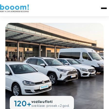
120+
vozila u floti
sve klase · prosek < 2 god.