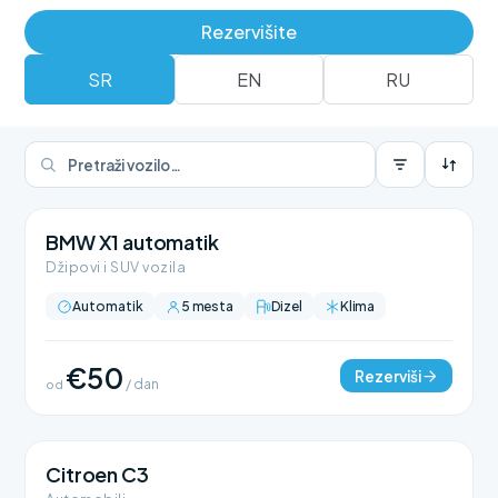
Rezerviši
Rent a car flota
Rezervišite
SR
EN
RU
BMW X1 automatik
Džipovi i SUV vozila
Automatik
5 mesta
Dizel
Klima
€50
Rezerviši
od
/ dan
Citroen C3