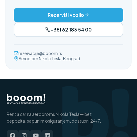
Rezerviši vozilo
+381 62 183 54 00
b!
rezervacije@booom.rs
Aerodrom Nikola Tesla, Beograd
Rent a car na aerodromu Nikola Tesla — bez
depozita, sa punim osiguranjem, dostupni 24/7.