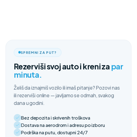
SPREMNI ZA PUT?
Rezerviši svoj auto i kreni za
par
minuta.
Želiš da iznajmiš vozilo ili imaš pitanje? Pozovi nas
ili rezerviši online — javljamo se odmah, svakog
dana u godini.
Bez depozita i skrivenih troškova
Dostava na aerodrom i adresu po izboru
Podrška na putu, dostupni 24/7