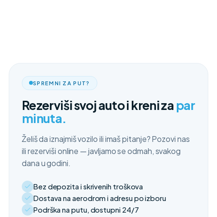
SPREMNI ZA PUT?
Rezerviši svoj auto i kreni za
par
minuta.
Želiš da iznajmiš vozilo ili imaš pitanje? Pozovi nas
ili rezerviši online — javljamo se odmah, svakog
dana u godini.
Bez depozita i skrivenih troškova
Dostava na aerodrom i adresu po izboru
Podrška na putu, dostupni 24/7