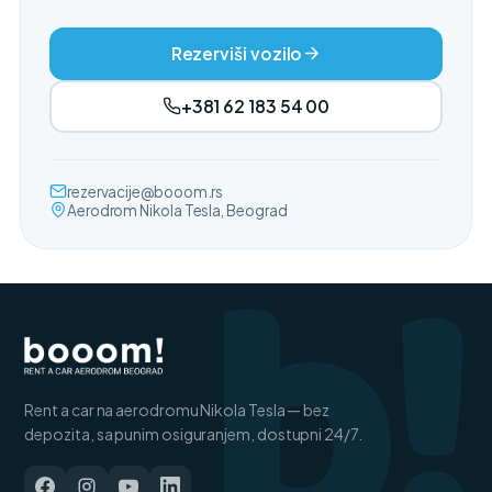
Rezerviši vozilo
+381 62 183 54 00
b!
rezervacije@booom.rs
Aerodrom Nikola Tesla, Beograd
Rent a car na aerodromu Nikola Tesla — bez
depozita, sa punim osiguranjem, dostupni 24/7.