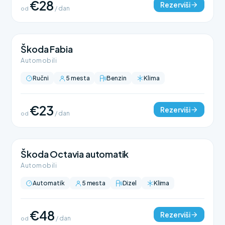
€28
Rezerviši
od
/ dan
Škoda Fabia
Automobili
Ručni
5 mesta
Benzin
Klima
€23
Rezerviši
od
/ dan
Škoda Octavia automatik
Automobili
Automatik
5 mesta
Dizel
Klima
€48
Rezerviši
od
/ dan