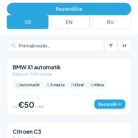
Rezerviši
Rent a car flota
Rezervišite
SR
EN
RU
BMW X1 automatik
Džipovi i SUV vozila
Automatik
5 mesta
Dizel
Klima
€50
Rezerviši
od
/ dan
Citroen C3