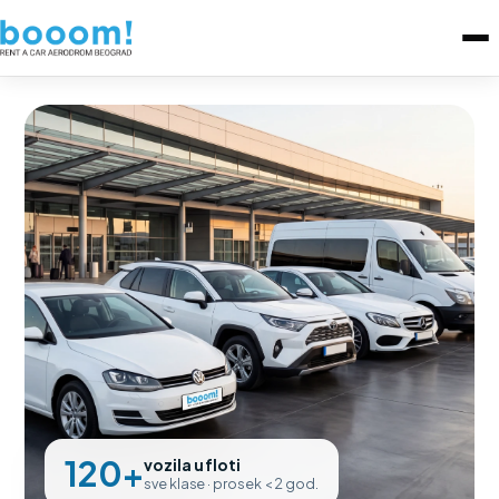
120+
vozila u floti
sve klase · prosek < 2 god.