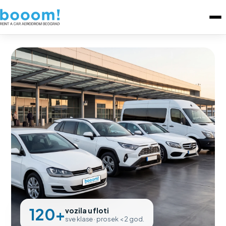
120+
vozila u floti
sve klase · prosek < 2 god.