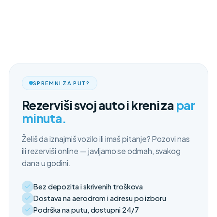
SPREMNI ZA PUT?
Rezerviši svoj auto i kreni za
par
minuta.
Želiš da iznajmiš vozilo ili imaš pitanje? Pozovi nas
ili rezerviši online — javljamo se odmah, svakog
dana u godini.
Bez depozita i skrivenih troškova
Dostava na aerodrom i adresu po izboru
Podrška na putu, dostupni 24/7