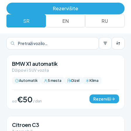
Rezerviši
Rent a car flota
Rezervišite
SR
EN
RU
BMW X1 automatik
Džipovi i SUV vozila
Automatik
5 mesta
Dizel
Klima
€50
Rezerviši
od
/ dan
Citroen C3