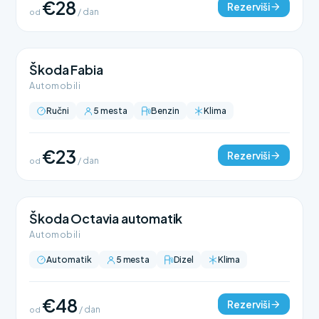
€28
Rezerviši
od
/ dan
Škoda Fabia
Automobili
Ručni
5 mesta
Benzin
Klima
€23
Rezerviši
od
/ dan
Škoda Octavia automatik
Automobili
Automatik
5 mesta
Dizel
Klima
€48
Rezerviši
od
/ dan