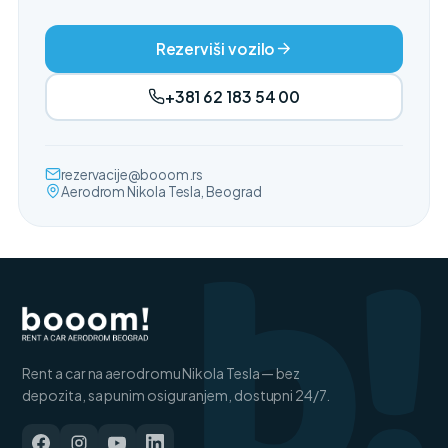
Rezerviši vozilo
+381 62 183 54 00
b!
rezervacije@booom.rs
Aerodrom Nikola Tesla, Beograd
Rent a car na aerodromu Nikola Tesla — bez
depozita, sa punim osiguranjem, dostupni 24/7.