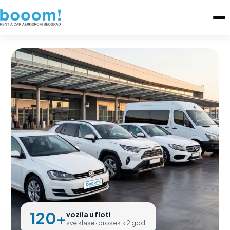
120+
vozila u floti
sve klase · prosek < 2 god.