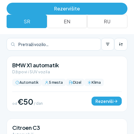
Rezerviši
Rent a car flota
Rezervišite
SR
EN
RU
BMW X1 automatik
Džipovi i SUV vozila
Automatik
5 mesta
Dizel
Klima
€50
Rezerviši
od
/ dan
Citroen C3