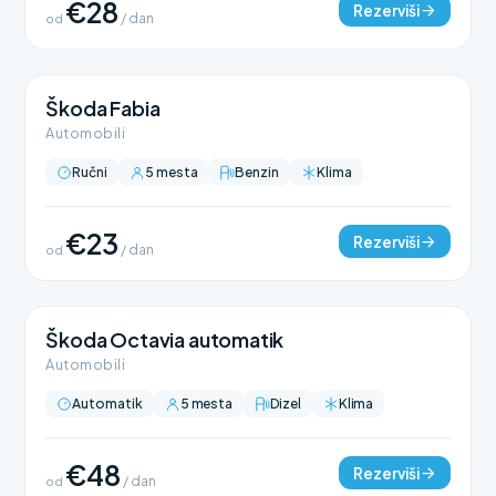
€28
Rezerviši
od
/ dan
Škoda Fabia
Automobili
Ručni
5 mesta
Benzin
Klima
€23
Rezerviši
od
/ dan
Škoda Octavia automatik
Automobili
Automatik
5 mesta
Dizel
Klima
€48
Rezerviši
od
/ dan