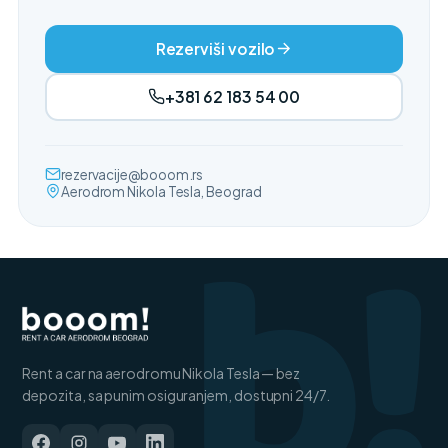
Rezerviši vozilo
+381 62 183 54 00
b!
rezervacije@booom.rs
Aerodrom Nikola Tesla, Beograd
Rent a car na aerodromu Nikola Tesla — bez
depozita, sa punim osiguranjem, dostupni 24/7.