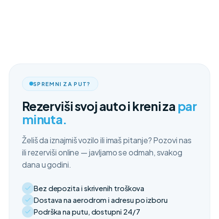
SPREMNI ZA PUT?
Rezerviši svoj auto i kreni za
par
minuta.
Želiš da iznajmiš vozilo ili imaš pitanje? Pozovi nas
ili rezerviši online — javljamo se odmah, svakog
dana u godini.
Bez depozita i skrivenih troškova
Dostava na aerodrom i adresu po izboru
Podrška na putu, dostupni 24/7