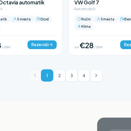
Octavia automatik
VW Golf 7
li
Automobili
atik
5 mesta
Dizel
Ručni
5 mesta
Ben
Klima
8
€28
Rezerviši
Rez
/ dan
od
/ dan
1
2
3
4