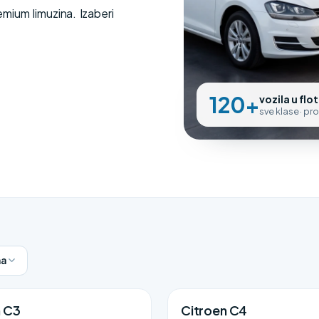
ium limuzina. Izaberi
120+
vozila u flot
sve klase · pr
a
n C3
Citroen C4