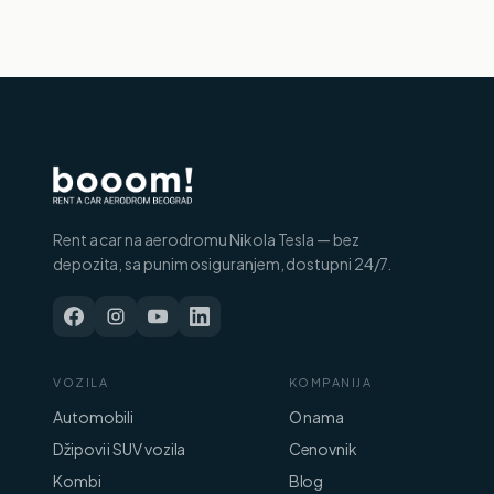
Rent a car na aerodromu Nikola Tesla — bez
depozita, sa punim osiguranjem, dostupni 24/7.
VOZILA
KOMPANIJA
Automobili
O nama
Džipovi i SUV vozila
Cenovnik
Kombi
Blog