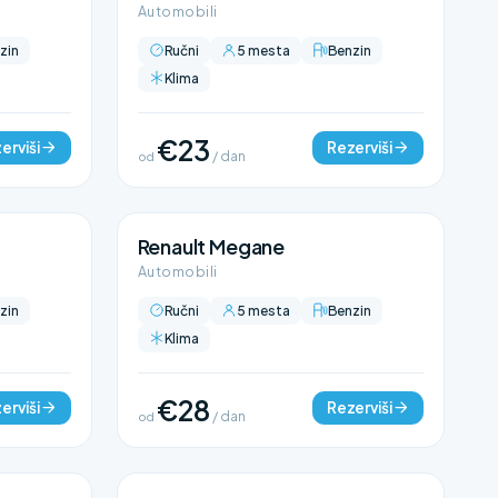
Automobili
zin
Ručni
5 mesta
Benzin
Klima
€23
erviši
Rezerviši
od
/ dan
Renault Megane
Automobili
zin
Ručni
5 mesta
Benzin
Klima
€28
erviši
Rezerviši
od
/ dan