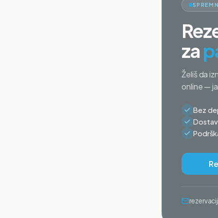
SPREMN
Reze
za
p
Želiš da iz
online — j
Bez dep
Dostava
Podrška
Re
rezervac