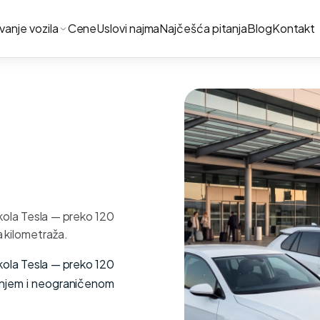
ivanje vozila
Cene
Uslovi najma
Najčešća pitanja
Blog
Kontakt
kola Tesla — preko 120
a kilometraža.
kola Tesla — preko 120
ranjem i neograničenom