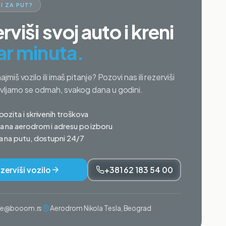
I ZA PUT?
rviši svoj auto i kreni
ar minuta.
najmiš vozilo ili imaš pitanje? Pozovi nas ili rezerviši
avljamo se odmah, svakog dana u godini.
ozita i skrivenih troškova
 na aerodrom i adresu po izboru
 na putu, dostupni 24/7
zerviši vozilo
+381 62 183 54 00
ije@booom.rs
Aerodrom Nikola Tesla, Beograd