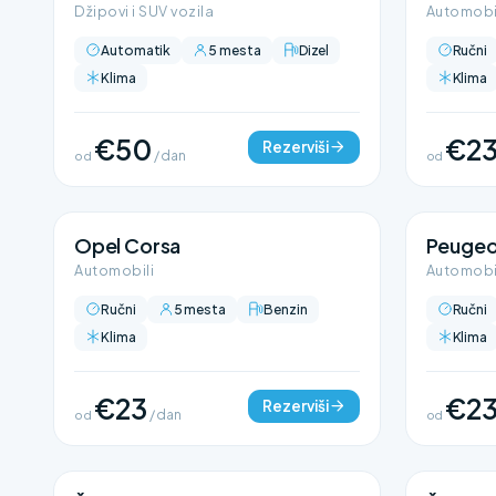
Džipovi i SUV vozila
Automobi
Automatik
5 mesta
Dizel
Ručni
Klima
Klima
€50
€2
Rezerviši
od
/ dan
od
Opel Corsa
Peugeo
Automobili
Automobi
Ručni
5 mesta
Benzin
Ručni
Klima
Klima
€23
€2
Rezerviši
od
/ dan
od