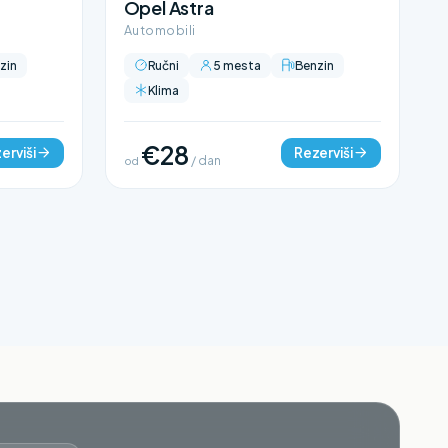
Opel Astra
Automobili
zin
Ručni
5 mesta
Benzin
Klima
€28
erviši
Rezerviši
od
/ dan