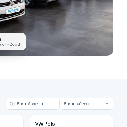
i
osek < 2 god.
Preporučeno
VW Polo