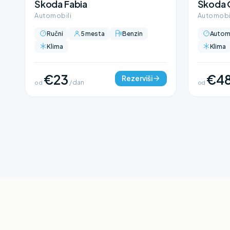
Škoda Fabia
Škoda 
Automobili
Automobi
Ručni
5 mesta
Benzin
Autom
Klima
Klima
€23
€4
Rezerviši
od
/ dan
od