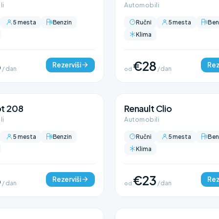
li
Automobili
5 mesta
Benzin
Ručni
5 mesta
Ben
Klima
3
€28
Rezerviši
Rez
/ dan
od
/ dan
t 208
Renault Clio
li
Automobili
5 mesta
Benzin
Ručni
5 mesta
Ben
Klima
3
€23
Rezerviši
Rez
/ dan
od
/ dan