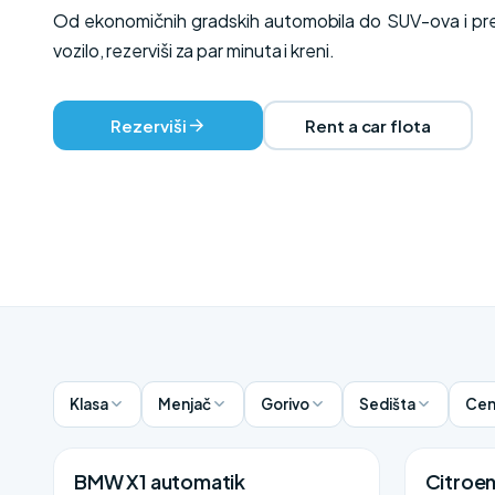
Od ekonomičnih gradskih automobila do SUV-ova i prem
vozilo, rezerviši za par minuta i kreni.
Rezerviši
Rent a car flota
Klasa
Menjač
Gorivo
Sedišta
Cen
BMW X1 automatik
Citroe