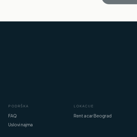
PODRŠKA
LOKACIJE
FAQ
Rent a car Beograd
Uslovi najma