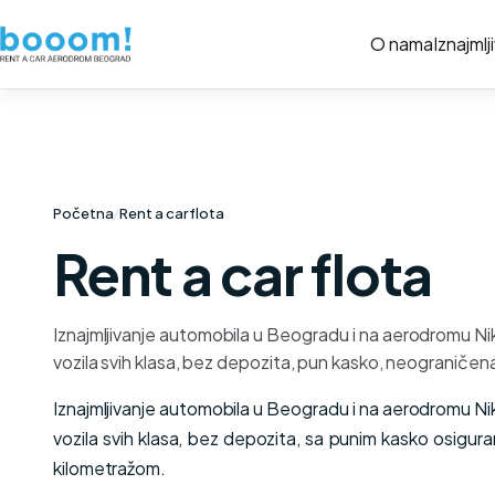
O nama
Iznajmlj
Početna
/
Rent a car flota
Rent a car flota
Iznajmljivanje automobila u Beogradu i na aerodromu Ni
vozila svih klasa, bez depozita, pun kasko, neograničen
Iznajmljivanje automobila u Beogradu i na aerodromu Ni
vozila svih klasa, bez depozita, sa punim kasko osigu
kilometražom.