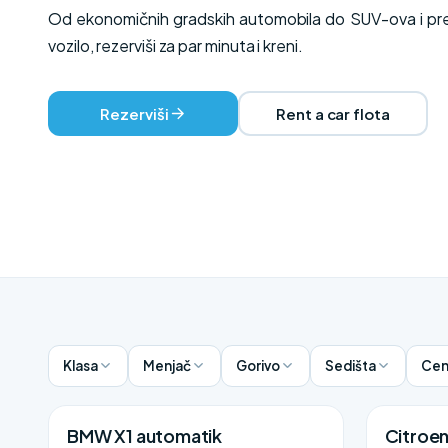
Od ekonomičnih gradskih automobila do SUV-ova i prem
vozilo, rezerviši za par minuta i kreni.
Rezerviši
Rent a car flota
Klasa
Menjač
Gorivo
Sedišta
Cen
BMW X1 automatik
Citroe