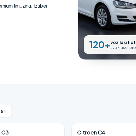
ium limuzina. Izaberi
120+
vozila u flot
sve klase · pr
a
n C3
Citroen C4