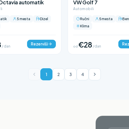
Octavia automatik
VW Golf 7
li
Automobili
atik
5 mesta
Dizel
Ručni
5 mesta
Ben
Klima
8
€28
Rezerviši
Rez
/ dan
od
/ dan
1
2
3
4