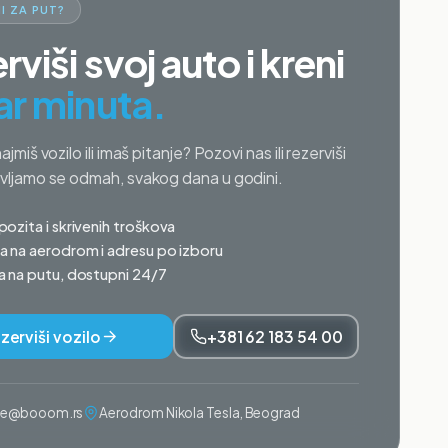
I ZA PUT?
rviši svoj auto i kreni
ar minuta.
najmiš vozilo ili imaš pitanje? Pozovi nas ili rezerviši
avljamo se odmah, svakog dana u godini.
ozita i skrivenih troškova
 na aerodrom i adresu po izboru
 na putu, dostupni 24/7
zerviši vozilo
+381 62 183 54 00
ije@booom.rs
Aerodrom Nikola Tesla, Beograd