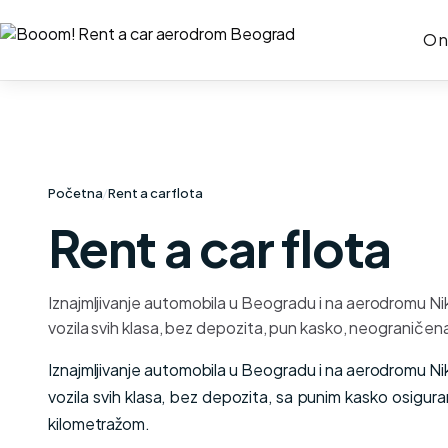
O 
Početna
/
Rent a car flota
Rent a car flota
Iznajmljivanje automobila u Beogradu i na aerodromu Ni
vozila svih klasa, bez depozita, pun kasko, neograničen
Iznajmljivanje automobila u Beogradu i na aerodromu Ni
vozila svih klasa, bez depozita, sa punim kasko osigu
kilometražom.