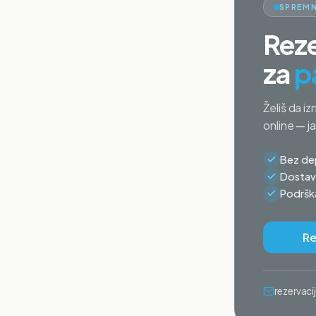
SPREMN
Reze
za
p
Želiš da iz
online — j
Bez dep
Dostava
Podrška
Re
rezervac