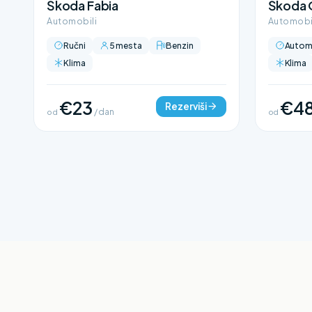
Škoda Fabia
Škoda 
Automobili
Automobi
Ručni
5 mesta
Benzin
Autom
Klima
Klima
€23
€4
Rezerviši
od
/ dan
od