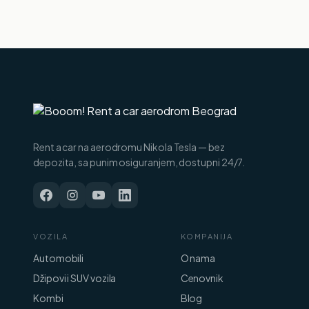
Rent a car na aerodromu Nikola Tesla — bez
depozita, sa punim osiguranjem, dostupni 24/7.
VOZILA
KOMPANIJA
Automobili
O nama
Džipovi i SUV vozila
Cenovnik
Kombi
Blog