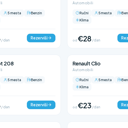
li
Automobili
5 mesta
Benzin
Ručni
5 mesta
Ben
Klima
3
€28
Rezerviši
Rez
/ dan
od
/ dan
t 208
Renault Clio
li
Automobili
5 mesta
Benzin
Ručni
5 mesta
Ben
Klima
3
€23
Rezerviši
Rez
/ dan
od
/ dan