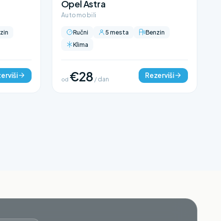
Opel Astra
Automobili
zin
Ručni
5 mesta
Benzin
Klima
€28
erviši
Rezerviši
od
/ dan