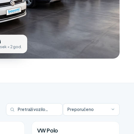
i
osek < 2 god.
Preporučeno
VW Polo