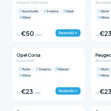
Džipovi i SUV vozila
Automobi
Automatik
5 mesta
Dizel
Ručni
Klima
Klima
€50
€2
Rezerviši
od
/ dan
od
Opel Corsa
Peugeo
Automobili
Automobi
Ručni
5 mesta
Benzin
Ručni
Klima
Klima
€23
€2
Rezerviši
od
/ dan
od