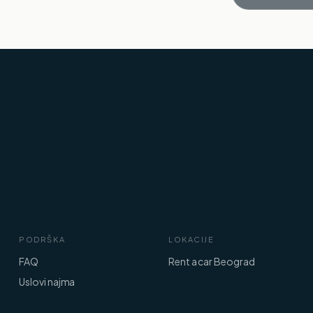
PODRŠKA
LOKACIJE
FAQ
Rent a car Beograd
Uslovi najma