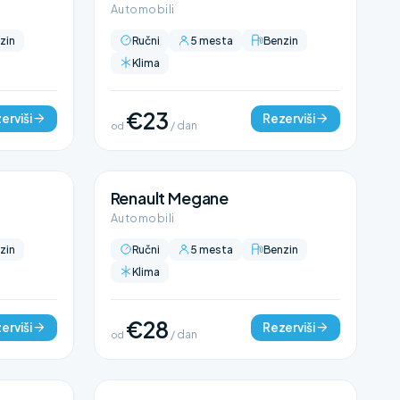
Automobili
zin
Ručni
5 mesta
Benzin
Klima
€23
erviši
Rezerviši
od
/ dan
Renault Megane
Automobili
zin
Ručni
5 mesta
Benzin
Klima
€28
erviši
Rezerviši
od
/ dan