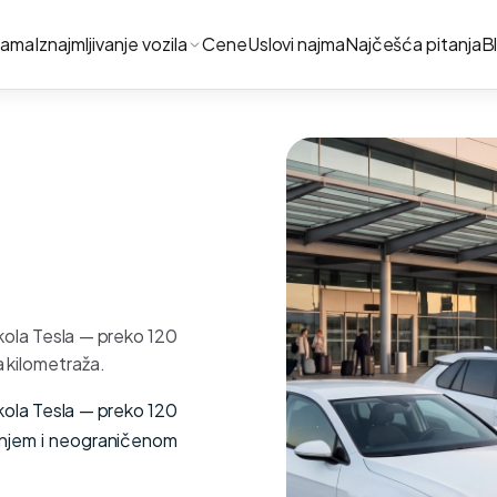
nama
Iznajmljivanje vozila
Cene
Uslovi najma
Najčešća pitanja
B
kola Tesla — preko 120
a kilometraža.
kola Tesla — preko 120
ranjem i neograničenom