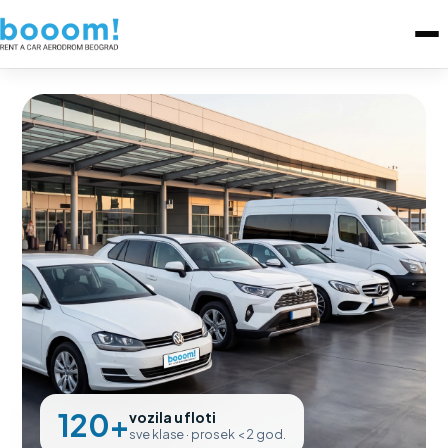
120+
vozila u floti
sve klase · prosek < 2 god.