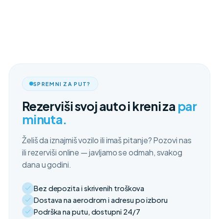
SPREMNI ZA PUT?
Rezerviši svoj auto i kreni za
par
minuta.
Želiš da iznajmiš vozilo ili imaš pitanje? Pozovi nas
ili rezerviši online — javljamo se odmah, svakog
dana u godini.
Bez depozita i skrivenih troškova
Dostava na aerodrom i adresu po izboru
Podrška na putu, dostupni 24/7