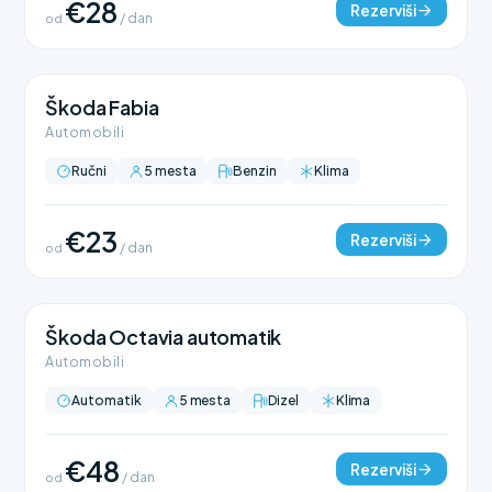
€28
Rezerviši
od
/ dan
Škoda Fabia
Automobili
Ručni
5 mesta
Benzin
Klima
€23
Rezerviši
od
/ dan
Škoda Octavia automatik
Automobili
Automatik
5 mesta
Dizel
Klima
€48
Rezerviši
od
/ dan