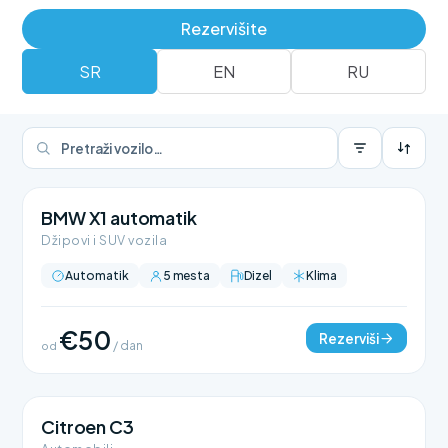
Rezerviši
Rent a car flota
Rezervišite
SR
EN
RU
BMW X1 automatik
Džipovi i SUV vozila
Automatik
5 mesta
Dizel
Klima
€50
Rezerviši
od
/ dan
Citroen C3