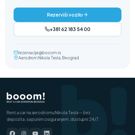
Rezerviši vozilo
+381 62 183 54 00
b!
rezervacije@booom.rs
Aerodrom Nikola Tesla, Beograd
Rent a car na aerodromu Nikola Tesla — bez
depozita, sa punim osiguranjem, dostupni 24/7.