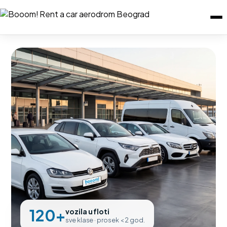
120+
vozila u floti
sve klase · prosek < 2 god.