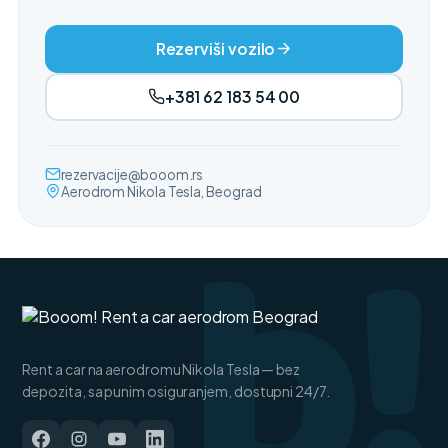
Rezerviši vozilo
+381 62 183 54 00
b!
rezervacije@booom.rs
Aerodrom Nikola Tesla, Beograd
Rent a car na aerodromu Nikola Tesla — bez
depozita, sa punim osiguranjem, dostupni 24/7.