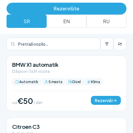
Rezerviši
Rent a car flota
Rezervišite
SR
EN
RU
BMW X1 automatik
Džipovi i SUV vozila
Automatik
5 mesta
Dizel
Klima
€50
Rezerviši
od
/ dan
Citroen C3