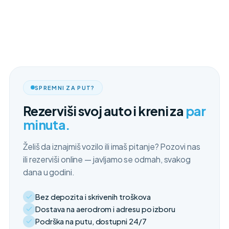
SPREMNI ZA PUT?
Rezerviši svoj auto i kreni za
par
minuta.
Želiš da iznajmiš vozilo ili imaš pitanje? Pozovi nas
ili rezerviši online — javljamo se odmah, svakog
dana u godini.
Bez depozita i skrivenih troškova
Dostava na aerodrom i adresu po izboru
Podrška na putu, dostupni 24/7