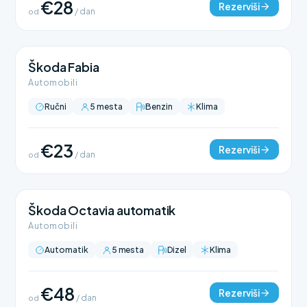
€28
Rezerviši
od
/ dan
Škoda Fabia
Automobili
Ručni
5 mesta
Benzin
Klima
€23
Rezerviši
od
/ dan
Škoda Octavia automatik
Automobili
Automatik
5 mesta
Dizel
Klima
€48
Rezerviši
od
/ dan