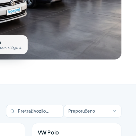
i
osek < 2 god.
Preporučeno
VW Polo