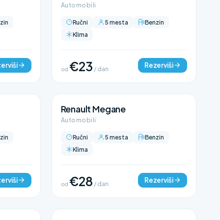
Automobili
zin
Ručni
5 mesta
Benzin
Klima
€23
erviši
Rezerviši
od
/ dan
Renault Megane
Automobili
zin
Ručni
5 mesta
Benzin
Klima
€28
erviši
Rezerviši
od
/ dan