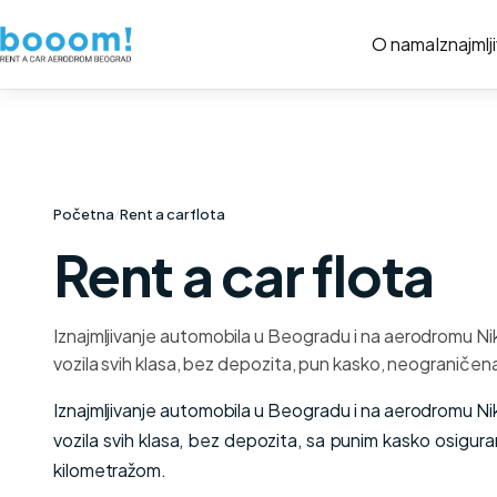
O nama
Iznajmlj
Početna
/
Rent a car flota
Rent a car flota
Iznajmljivanje automobila u Beogradu i na aerodromu Ni
vozila svih klasa, bez depozita, pun kasko, neograničen
Iznajmljivanje automobila u Beogradu i na aerodromu Ni
vozila svih klasa, bez depozita, sa punim kasko osigu
kilometražom.