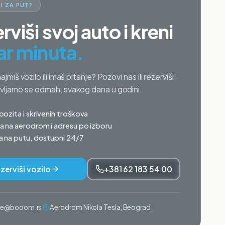
I ZA PUT?
rviši svoj auto i kreni
ar minuta.
najmiš vozilo ili imaš pitanje? Pozovi nas ili rezerviši
avljamo se odmah, svakog dana u godini.
ozita i skrivenih troškova
 na aerodrom i adresu po izboru
 na putu, dostupni 24/7
zerviši vozilo
+381 62 183 54 00
ije@booom.rs
Aerodrom Nikola Tesla, Beograd