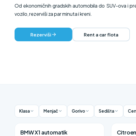
Od ekonomičnih gradskih automobila do SUV-ova i prem
vozilo, rezerviši za par minuta i kreni.
Rezerviši
Rent a car flota
Klasa
Menjač
Gorivo
Sedišta
Cen
BMW X1 automatik
Citroe