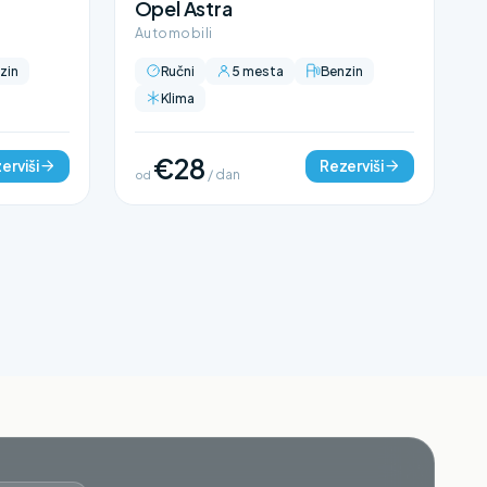
Opel Astra
Automobili
zin
Ručni
5 mesta
Benzin
Klima
€28
erviši
Rezerviši
od
/ dan