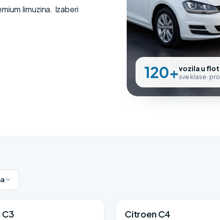
ium limuzina. Izaberi
120+
vozila u flot
sve klase · pr
a
n C3
Citroen C4