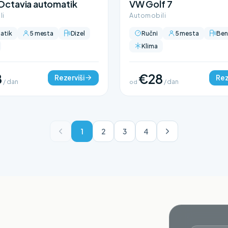
Octavia automatik
VW Golf 7
li
Automobili
atik
5 mesta
Dizel
Ručni
5 mesta
Ben
Klima
8
€28
Rezerviši
Rez
/ dan
od
/ dan
1
2
3
4