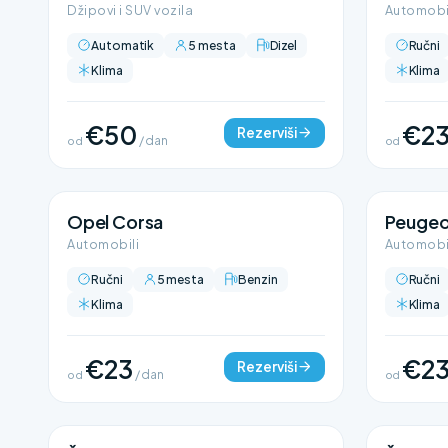
Džipovi i SUV vozila
Automobi
Automatik
5 mesta
Dizel
Ručni
Klima
Klima
€50
€2
Rezerviši
od
/ dan
od
Opel Corsa
Peugeo
Automobili
Automobi
Ručni
5 mesta
Benzin
Ručni
Klima
Klima
€23
€2
Rezerviši
od
/ dan
od