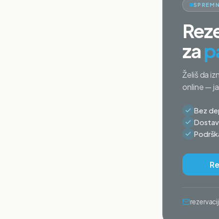
SPREMN
Reze
za
p
Želiš da iz
online — j
Bez dep
Dostava
Podrška
Re
rezervac