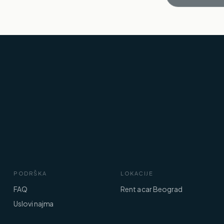
PODRŠKA
LOKACIJE
FAQ
Rent a car Beograd
Uslovi najma