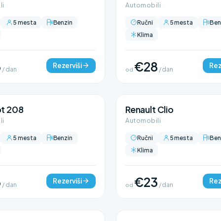
li
Automobili
5 mesta
Benzin
Ručni
5 mesta
Ben
Klima
3
€28
Rezerviši
Rez
/ dan
od
/ dan
t 208
Renault Clio
li
Automobili
5 mesta
Benzin
Ručni
5 mesta
Ben
Klima
3
€23
Rezerviši
Rez
/ dan
od
/ dan