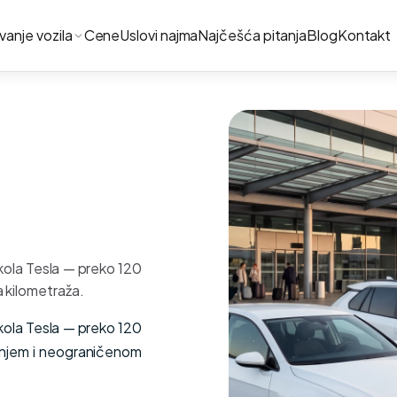
ivanje vozila
Cene
Uslovi najma
Najčešća pitanja
Blog
Kontakt
kola Tesla — preko 120
a kilometraža.
kola Tesla — preko 120
ranjem i neograničenom