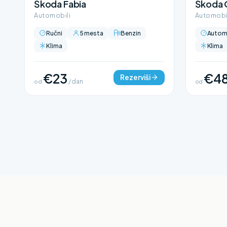
Škoda Fabia
Škoda 
Automobili
Automobi
Ručni
5 mesta
Benzin
Autom
Klima
Klima
€23
€4
Rezerviši
od
/ dan
od