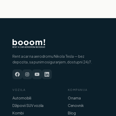
Rent a car na aerodromu Nikola Tesla — bez
depozita, sa punim osiguranjem, dostupni 24/7.
VOZILA
KOMPANIJA
Automobili
O nama
Džipovi i SUV vozila
Cenovnik
Kombi
Blog