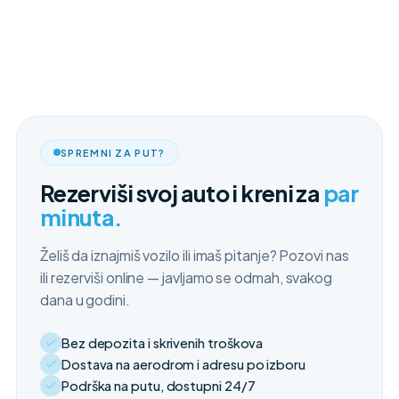
SPREMNI ZA PUT?
Rezerviši svoj auto i kreni za
par
minuta.
Želiš da iznajmiš vozilo ili imaš pitanje? Pozovi nas
ili rezerviši online — javljamo se odmah, svakog
dana u godini.
Bez depozita i skrivenih troškova
Dostava na aerodrom i adresu po izboru
Podrška na putu, dostupni 24/7