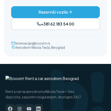
Rezerviši vozilo
+381 62 183 54 00
b!
rezervacije@booom.rs
Aerodrom Nikola Tesla, Beograd
Rent a car na aerodromu Nikola Tesla — bez
depozita, sa punim osiguranjem, dostupni 24/7.