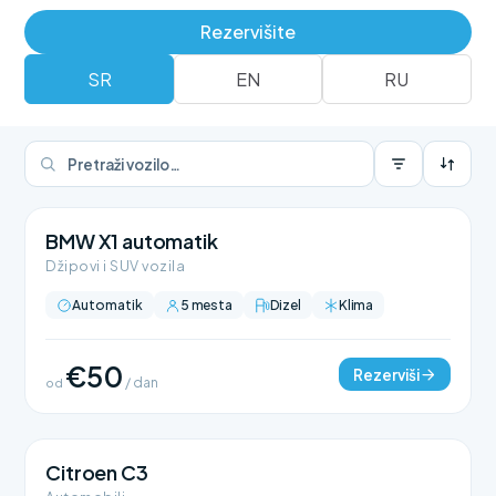
Rezerviši
Rent a car flota
Rezervišite
SR
EN
RU
BMW X1 automatik
Džipovi i SUV vozila
Automatik
5 mesta
Dizel
Klima
€50
Rezerviši
od
/ dan
Citroen C3