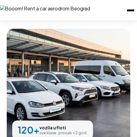
120+
vozila u floti
sve klase · prosek < 2 god.