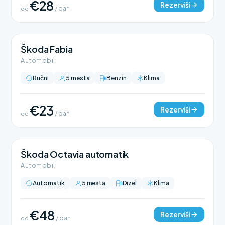
€28
Rezerviši
od
/ dan
Škoda Fabia
Automobili
Ručni
5 mesta
Benzin
Klima
€23
Rezerviši
od
/ dan
Škoda Octavia automatik
Automobili
Automatik
5 mesta
Dizel
Klima
€48
Rezerviši
od
/ dan